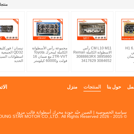
منتجا
هامر H1 6.5L
CM L10 M11 رأس
مجموعة رأس الأسطوانة
نيسان / فوركليفت
س
الاسطوانة الكاملة Reman
الكاملة لمحرك Toyota
QD32 الجمعي
ضمان
3088863RX 3895860
2TR-VVT مع ضمان 16
اسطوانات السيار
3417629 3084652
فولت و60000 كيلومتر
الحديد
الات
مل
حول بنا
المنتجات
منزل
سياسة الخصوصية
| الصين جيّد جودة محرك أسطوانة قالب مزود.
© 2015 - 2026 YOUNG STAR MOTOR CO.,LTD.. All Rights Reserved.