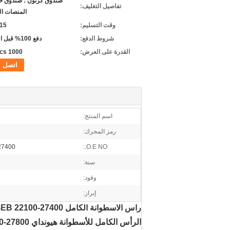
صندوق كرتون ؛ صندوق خ
تفاصيل التغليف:
المنصات ال
وقت التسليم:
5-15 
شروط الدفع:
دفع 100% قبل التسليم
القدرة على العرض:
1000 pcs/شهر
اتصل
اسم المنتج:
رمز المحرك:
O.E NO.:
22100-27400 ؛ 00
سنة:
وقود:
إبراز:
رأس الاسطوانة الكامل KIA Sportage 2.0 / 2.2 CRDI VGT D4EB 22100-27400
الرأس الكامل للأسطوانة هيونداي D4EB 22100-27800