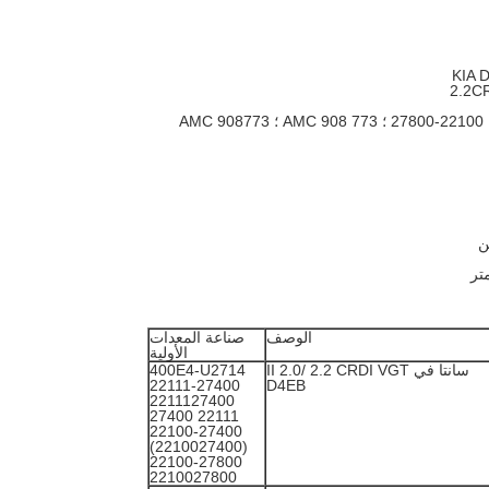
الوصف
صناعة المعدات
الأولية
سانتا في II 2.0/ 2.2 CRDI VGT
400E4-U2714
22111-27400
D4EB
2211127400
22111 27400
22100-27400
(2210027400)
22100-27800
2210027800