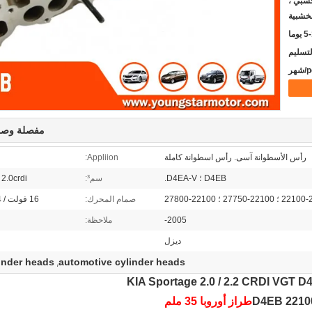
شبي ،
خشبية
يوما
مفصلة وصف
رأس الأسطوانة آسى. رأس اسطوانة كاملة
Appliion:
D4EB ؛ D4EA-V.
سم³:
2.0crdi ؛ 2.2 CRDI
221-27750 ؛ 22100-27800
صمام المحرك:
16 فولت / 4 إسطوانات
2005-
ملاحظة:
ديزل
inder heads
automotive cylinder heads
,
طراز أوروبا 35 ملم