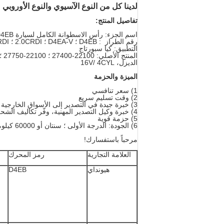
لدينا كل من النوع الآسيوي والنوع الأوروبي
تفاصيل المنتج:
اسم الجزء: رأس الاسطوانة الكامل لسيارة KIA D4EB
رقم الطراز : D4EB ؛ D4EA-V ؛ 2.0CRDI ؛ 2.2CRDI
التطبيق: كيا سبورتاج
المنتج الأصلي: 22100-27400 ؛ 22100-27750 ؛ 22100-27800 ؛ AMC 908 773 ؛ AMC 908773
الديزل، 16V/ 4CYL
الميزة والحزمة
1) سعر تنافسي
2) وقت تسليم سريع
3) خبرة جيدة في التصدير إلى الأسواق الخارجية
4) خبرة وكيل التصدير المهنية، وفّر تكاليف الشحن
5) حزمة قوية
6) الجودة: الدرجة الأولى ؛ سنتان أو 60000 كيلومتر
مرحباً باستفسارك!
العلامة التجارية
رمز المحرك
هيونداي
D4EB