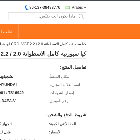
86-137-38498776
Arabic
search
طلب اق
كيا سبورتيه كامل الاسطوانة 2.0 / 2.2 CRDI VGT لهيونداي D4EB 22100-27800 أوروبا نوع 35 مم
كيا سبورتيه كامل الاسطوانة 2.0 / 2.2 CRDI VGT لهيونداي D4EB 22100-27800 أوروبا نوع 35 مم
تفاصيل المنتج:
مكان المنشأ:
تشجيانغ،
اسم العلامة التجارية:
 HYUNDAI
إصدار الشهادات:
001 / TS16949
رقم الموديل:
. D4EA-V
شروط الدفع والشحن:
الحد الأدنى لكمية:
1 جهاز كمبيوتر
الأسعار:
قابل ل