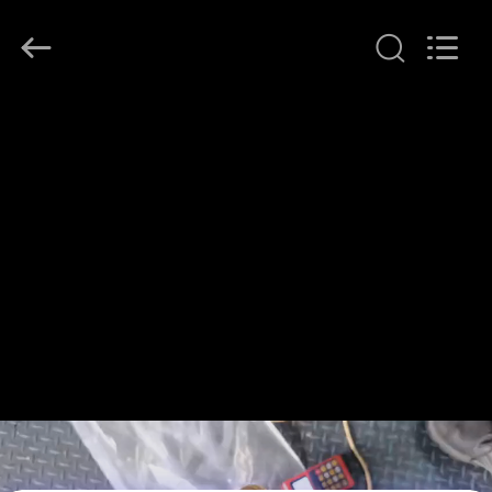
YOUNG
STAR
MOTOR
CO.,LTD..
All
Rights
Reserved.
المنزل
المنتجات
حولنا
جولة
في
المصنع
مراقبة