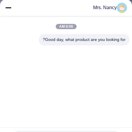
الجودة
Mrs. Nancy
اتصل
8:06 AM
بنا
Good day, what product are you looking for?
اطلب
اقتباس
خريطة
الموقع
PRIVACY
POLICY
ميتسوبيشي كانتر 4D33 محرك الديزل العمود المرفقي 3.4D ME -
018297 ISO 9001