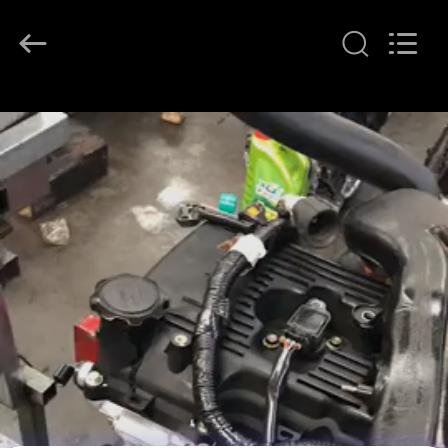
YOUNG
STAR
MOTOR
CO.,LTD..
All
Rights
Reserved.
المنزل
المنتجات
حولنا
جولة
في
المصنع
مراقبة