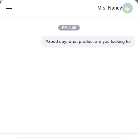
الجودة
Mrs. Nancy
اتصل
4:00 PM
بنا
Good day, what product are you looking for?
اطلب
اقتباس
خريطة
الموقع
PRIVACY
POLICY
تويوتا لاند - Cruserc محرك الأسطوانات، 2TR - FE محرك
الجمعية كتلة قصيرة