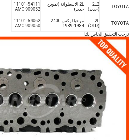
2L2
2L الاسطوانة (نموذج
11101-54111
TOYOTA
(جديد)
جديد)
AMC 909052
2L
مرحبا لوكس 2400
11101-54062
TOYOTA
AMC 909050
1984-1989
(OLD)
نرحب التحقيق الخاص بك!
المنزل
المنتجات
فيديوهات