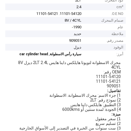
كود المحرك
2LT
2.4
cm³
11101-54120. 11101-54121
O.E NO.
صمام المحرك
8V / 4CYL
عام
1990-
ملاحظة
حديد
مصدر رقم.
909051
الوقود
ديزل
أبرز:
,
سيارة رأس الاسطوانة
car cylinder head
محرك الاسطوانة لتويوتا هايلكس داينا هايس 2LT 2.4L ديزل 8V
4CYL
OEM رقم:
11101-54120
11101-54121
909051
تفاصيل:
1) جزء الاسم: محرك الاسطوانة. الاسطوانة
2) نموذج رقم: 2LT
3) التطبيق: هايلكس داينا هايس
4) الجودة: لمدة سنتين أو 6000kms
ميزة:
1) سعر معقول
2) تسليم سريع
3) ست سنوات من الخبرة في التصدير إلى الأسواق الخارجية