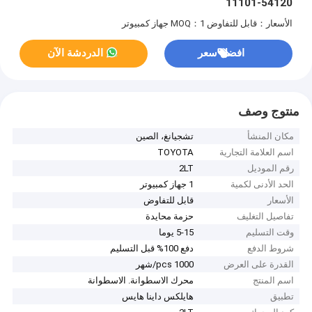
11101-54120
الأسعار：قابل للتفاوض
MOQ：1 جهاز كمبيوتر
افضل سعر
الدردشة الآن
منتوج وصف
مكان المنشأ
تشجيانغ، الصين
اسم العلامة التجارية
TOYOTA
رقم الموديل
2LT
الحد الأدنى لكمية
1 جهاز كمبيوتر
الأسعار
قابل للتفاوض
تفاصيل التغليف
حزمة محايدة
وقت التسليم
5-15 يوما
شروط الدفع
دفع 100% قبل التسليم
القدرة على العرض
1000 pcs/شهر
اسم المنتج
محرك الاسطوانة. الاسطوانة
تطبيق
هايلكس داينا هايس