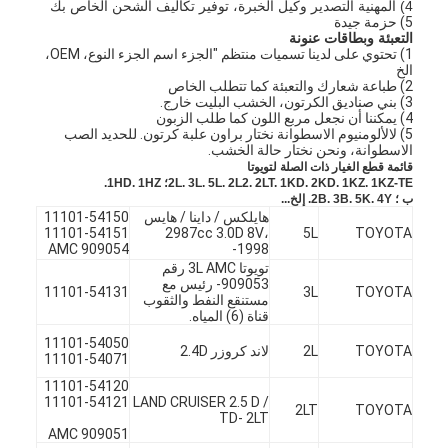
4) المهنية التصدير وكيل الخبرة، توفير تكاليف الشحن الخاص بك
5) حزمة جيدة
التعبئة وبطاقات عنونة
1) تحتوي على لدينا تسميات منتظم "الجزء اسم الجزء النوع، OEM،
الخ
2) طباعة شعارك والتعبئة كما تتطلب الخاص
3) بني صناديق الكرتون، الخشب البليت خارج.
4) يمكننا أن نجعل مربع اللون كما طلب الزبون
5) لالألومنيوم الاسطوانة نختار براون علبة كرتون. للحديد الصب
الاسطوانة، ونحن نختار حالة الخشب.
قائمة قطع الغيار ذات الصلة لتويوتا
1KZ-TE؛
1KZ.
2KD.
1KD.
2LT.
2L2.
5L.
3L.
2L.
1HZ.
1HD.
ب ؛
4Y.
5K.
3B.
2B.
إلخ...
هايلكس / داينا / هايس
11101-54150
11101-54151
2987cc 3.0D 8V،
5L
TOYOTA
AMC 909054
1998-
تويوتا 3L AMC رقم
909053- رئيس مع
11101-54131
3L
TOYOTA
مستنقع النفط والثقوب
قناة (6) المياه.
11101-54050
TOYOTA
2L
لاند كروزر 2.4D
11101-54071
11101-54120
11101-54121
LAND CRUISER 2.5 D /
2LT
TOYOTA
TD- 2LT
AMC 909051