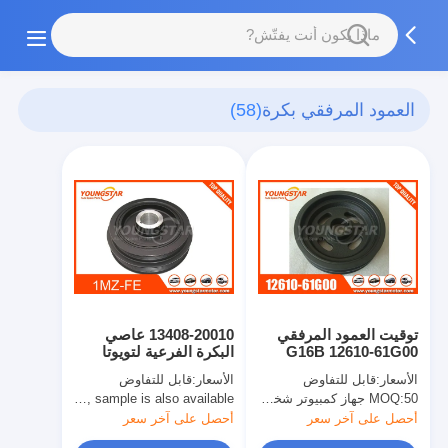
العمود المرفقي بكرة
(58)
توقيت العمود المرفقي
13408-20010 عاصي
G16B 12610-61G00
البكرة الفرعية لتويوتا
1MZ
الأسعار:
قابل للتفاوض
الأسعار:
قابل للتفاوض
50 جهاز كمبيوتر شخصى
MOQ:
10pcs , sample is also available
MOQ:
أحصل على آخر سعر
أحصل على آخر سعر