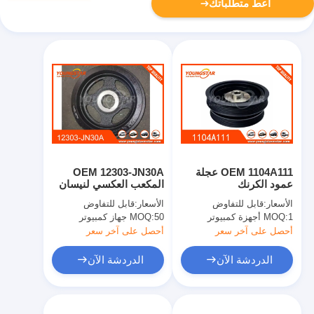
أعط متطلباتك
OEM 1104A111 عجلة
OEM 12303-JN30A
عمود الكرنك
المكعب العكسي لنيسان
لميتسوبيشي مع 60000
إكس تريل T31 مع وظائف
الأسعار:
قابل للتفاوض
الأسعار:
قابل للتفاوض
كيلومتر ضمان في حزمة
ممتازة
1 أجهزة كمبيوتر
MOQ:
50 جهاز كمبيوتر
MOQ:
محايدة
أحصل على آخر سعر
أحصل على آخر سعر
الدردشة الآن
الدردشة الآن