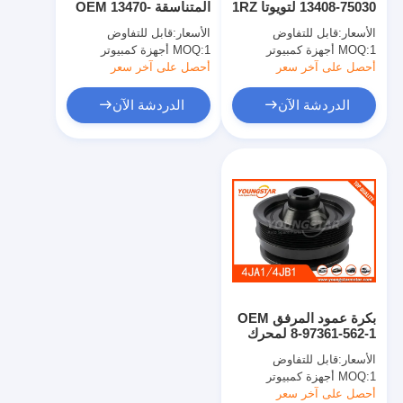
13408-75030 لتويوتا 1RZ
المتناسقة OEM 13470-
عمود الحدبات محرك
2RZ 3RZ مع ضمان
31030 لـ Toyota 2GRFE
الأسعار:
قابل للتفاوض
الأسعار:
قابل للتفاوض
60000 كيلومتر
مع ضمان 60000 كيلومتر
1 أجهزة كمبيوتر
MOQ:
المحرك توصيل رود
1 أجهزة كمبيوتر
MOQ:
أحصل على آخر سعر
أحصل على آخر سعر
محرك الروك ذراع
الدردشة الآن
الدردشة الآن
سيارة صمامات المحرك
إصلاح رئيس اسطوانة
العمود المرفقي بكرة
أسطوانة رأس حشية
توربوتشارجير السيارة
بكرة عمود المرفق OEM
مضخة قيادة السيارة
8-97361-562-1 لمحرك
Isuzu 4JA1 4JB1 مع
الأسعار:
قابل للتفاوض
ضمان 60000 كيلومتر
سيارة محرك جزء
1 أجهزة كمبيوتر
MOQ:
أحصل على آخر سعر