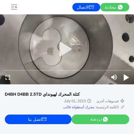
محادثة
الاتصال
كتلة المحرك لهيونداي D4BH D4BB 2.5TD
فيديوهات أخرى
July 01, 2023
الكلمة الرئيسية:
محرك أسطوانة قالب
دردشة
اتصل بنا