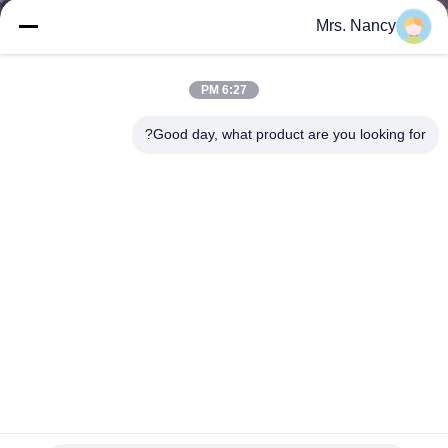
الجودة
Mrs. Nancy
اتصل
6:27 PM
بنا
Good day, what product are you looking for?
اطلب
اقتباس
خريطة
الموقع
PRIVACY
POLICY
محرك الاسطوانة لTOYOTA 4Y (491Q) Hilace 2.4 11101-
73020 البنزين 8V 4CYL 1986-