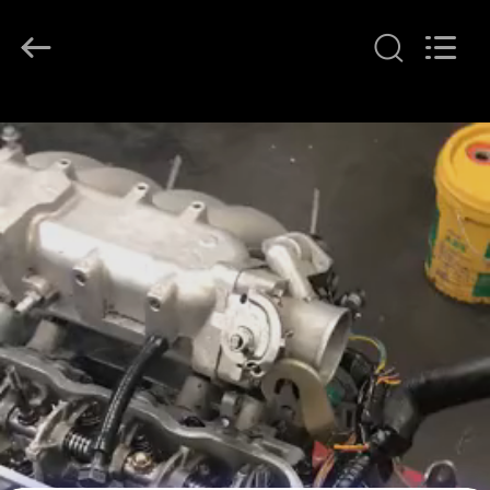
YOUNG
STAR
MOTOR
CO.,LTD..
All
Rights
Reserved.
المنزل
المنتجات
حولنا
جولة
في
المصنع
مراقبة