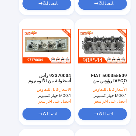
ﺎﺘﺼﻟ ﺍﻶﻧ
ﺎﺘﺼﻟ ﺍﻶﻧ
500355509 FIAT
93370004 رأس
IVECO رؤوس من
أسطوانة من الألومنيوم
الألمنيوم اسطوانة /
العاري لGM Corsa
الأسعار:
قابل للتفاوض
الأسعار:
قابل للتفاوض
رؤساء السيارات اسطوانة
Celta 1.0 مع سبيكة
1 جهاز كمبيوتر
MOQ:
1 جهاز كمبيوتر
MOQ:
الألومنيوم عالية الشد
A356 ودليل جذع الصمام
أحصل على آخر سعر
أحصل على آخر سعر
7 ملم
ﺎﺘﺼﻟ ﺍﻶﻧ
ﺎﺘﺼﻟ ﺍﻶﻧ