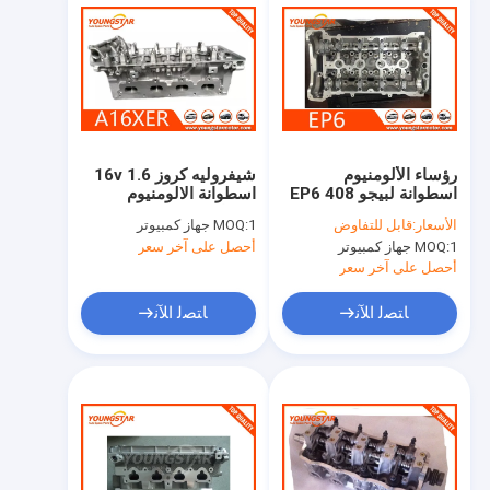
رؤساء الألومنيوم
شيفروليه كروز 1.6 16v
اسطوانة لبيجو 408 EP6
اسطوانة الالومنيوم
967836981a 1.6L بيجو
رؤساء 55559340
الأسعار:
قابل للتفاوض
1 جهاز كمبيوتر
MOQ:
408 3008 EP6 1.6L بي
55561746 55568363
1 جهاز كمبيوتر
MOQ:
أحصل على آخر سعر
ام دبليو
أحصل على آخر سعر
ﺎﺘﺼﻟ ﺍﻶﻧ
ﺎﺘﺼﻟ ﺍﻶﻧ
المنزل
المنتجات
فيديوهات