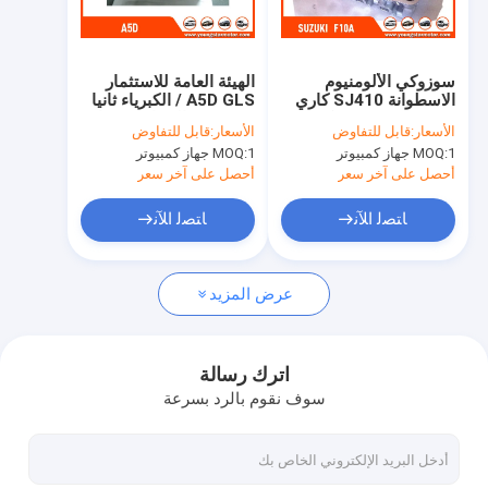
حولنا
جولة في المصنع
سوزوكي الألومنيوم
الهيئة العامة للاستثمار
الاسطوانة SJ410 كاري
A5D GLS / الكبرياء ثانيا
مراقبة الجودة
1000 SC100CX كوبيه
1.5L16V السيارة محرك
الأسعار:
قابل للتفاوض
الأسعار:
قابل للتفاوض
F10A
الاسطوانة كيا ريو
1 جهاز كمبيوتر
MOQ:
1 جهاز كمبيوتر
MOQ:
الألومنيوم اسطوانة
اتصل بنا
رؤساء عاصي
أحصل على آخر سعر
أحصل على آخر سعر
الدردشة الآن
ﺎﺘﺼﻟ ﺍﻶﻧ
ﺎﺘﺼﻟ ﺍﻶﻧ
عرض المزيد
محرك أسطوانة قالب
كامل الاسطوانة
اترك رسالة
سوف نقوم بالرد بسرعة
محرك الاسطوانة
محرك عمود