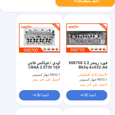
أعط متطلباتك
فورد رينجر 2.2 908758
أودي / فولكس فاجن
CBAA 2.0TDI 16V
Bk3q-6c032-Ad
Bk3q6c032ad
الألومنيوم اسطوانة
الأسعار:
قابل للتفاوض
1 جهاز كمبيوتر
MOQ:
BK3Q6K537A2D رؤوس
رؤوس 908700
1 جهاز كمبيوتر
MOQ:
أحصل على آخر سعر
أسطوانات ألومنيوم
03L103063K
أحصل على آخر سعر
ﺎﺘﺼﻟ ﺍﻶﻧ
ﺎﺘﺼﻟ ﺍﻶﻧ