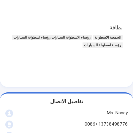
عمود الحدبات محرك
المحرك توصيل رود
بطاقة:
محرك الروك ذراع
الجمعية الاسطوانة
رؤساء الاسطوانة السيارات,رؤساء اسطوانة السيارات
سيارة صمامات المحرك
رؤساء اسطوانة السيارات
إصلاح رئيس اسطوانة
العمود المرفقي بكرة
أسطوانة رأس حشية
توربوتشارجير السيارة
تفاصيل الاتصال
مضخة قيادة السيارة
Ms. Nancy
سيارة محرك جزء
0086+13738498776