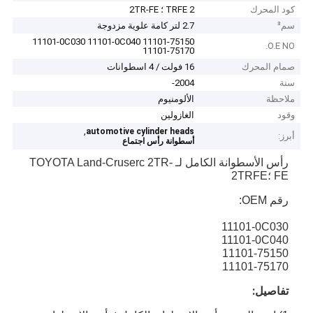
كود المحرك
2 TRFE ؛ 2TR-FE
سم³
2.7 لتر كامة علوية مزدوجة
11101-0C030 11101-0C040 11101-75150
O.E NO.
11101-75170
صمام المحرك
16 فولت / 4 اسطوانات
سنة
2004-
ملاحظة
الألومنيوم
وقود
الغازولين
,
automotive cylinder heads
أبرز:
أسطوانة رأس اجتماع
رأس الأسطوانة الكامل لـ TOYOTA Land-Cruserc 2TR-
FE ؛2TRFE
رقم OEM:
11101-0C030
11101-0C040
11101-75150
11101-75170
تفاصيل: