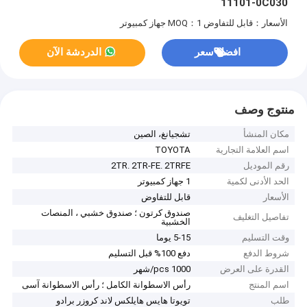
11101-0C030
الأسعار：قابل للتفاوض
MOQ：1 جهاز كمبيوتر
افضل سعر
الدردشة الآن
منتوج وصف
مكان المنشأ
تشجيانغ، الصين
اسم العلامة التجارية
TOYOTA
رقم الموديل
2TR. 2TR-FE. 2TRFE
الحد الأدنى لكمية
1 جهاز كمبيوتر
الأسعار
قابل للتفاوض
صندوق كرتون ؛ صندوق خشبي ، المنصات
تفاصيل التغليف
الخشبية
وقت التسليم
5-15 يوما
شروط الدفع
دفع 100% قبل التسليم
القدرة على العرض
1000 pcs/شهر
اسم المنتج
رأس الاسطوانة الكامل ؛ رأس الاسطوانة آسى
طلب
تويوتا هايس هايلكس لاند كروزر برادو