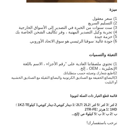
حولنا
ميزة
:
جولة في المصنع
1) سعر معقول
2) التسليم السريع
3) ست سنوات من الخبرة في التصدير إلى الأسواق الخارجية
مراقبة الجودة
4) تجربة وكيل التصدير المهنية ، وفر تكاليف الشحن الخاصة بك
5) حزمة جيدة
6) جودة عالية: سوقنا الرئيسي هو سوق الاتحاد الأوروبي.
اتصل بنا
التعبئة والتسميات
الدردشة الآن
1) تحتوي ملصقاتنا العادية على "رقم الأجزاء ، الاسم باللغة
الإنجليزية ، OEM ، إلخ.
2)
اطبع شعارك وتعبئته حسب متطلباتك
3)
البضائع الخفيفة مع الصناديق الكرتونية والبضائع الثقيلة مع الصناديق الخشبية
محرك أسطوانة قالب
أو البليت
كامل الاسطوانة
قائمة قطع الغيار ذات الصلة لتويوتا
2 لتر ؛3 لتر ؛5 لتر ؛2L2 ؛2LT ؛1 دينار كويتي2 دينار كويتي1 كيلو1KZ-TE ؛
محرك الاسطوانة
1HD ؛1 هرتز ؛2TR-FE
ب ؛2 ب ؛3 ب ؛5 كيلو4 ص ؛إلخ...
محرك عمود
نرحب باستفسارك!