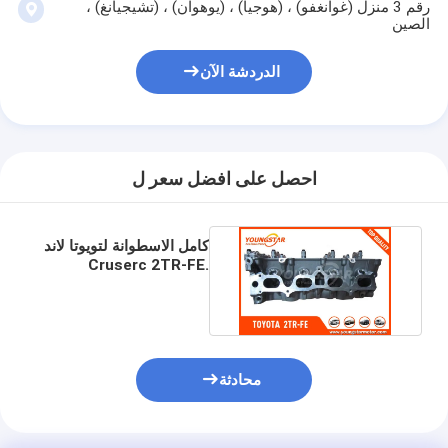
غماز صمام المحرك
رقم 3 منزل (غوانغفو) ، (هوجيا) ، (يوهوان) ، (تشيجيانغ) ،
الصين
الدردشة الآن
احصل على افضل سعر ل
كامل الاسطوانة لتويوتا لاند
Cruserc 2TR-FE.
2TRFE 11101-0C030
محادثة