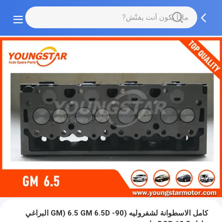
كامل الاسطوانة لشفروليه (GM) 6.5 GM 6.5D -90 البراغي