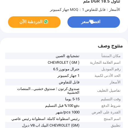
تناول DGR 18.5 ملم
الأسعار：قابل للتفاوض
MOQ：1 جهاز كمبيوتر
افضل سعر
الدردشة الآن
منتوج وصف
مكان المنشأ
تشجيانغ، الصين
اسم العلامة التجارية
CHEVROLET ( GM )
رقم الموديل
جنرال موتورز 6.5
الحد الأدنى لكمية
1 جهاز كمبيوتر
الأسعار
قابل للتفاوض
صندوق كرتون ؛ صندوق خشبي ، المنصات
تفاصيل التغليف
الخشبية
وقت التسليم
5-15 يوما
شروط الدفع
دفع 100% قبل التسليم
القدرة على العرض
1000 pcs/شهر
اسم المنتج
رئيس اسطوانة كاملة. اسطوانة رئيس عاصي
تطبيق
CHEVROLET (GM) البيك اب V8 ديزل