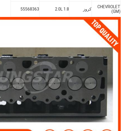
CHEVROLET
كروز
1.8 2.0L
55568363
(GM)
المنزل
المنتجات
فيديوهات