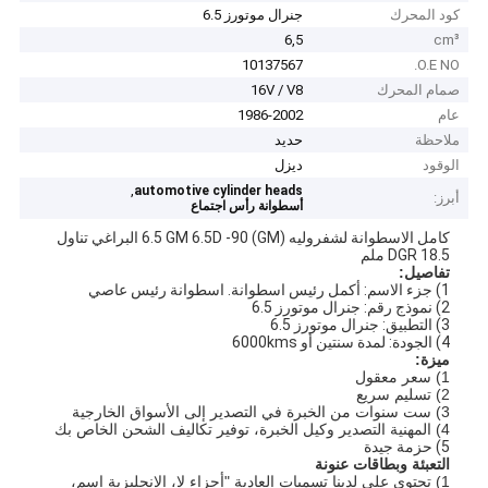
كود المحرك
جنرال موتورز 6.5
6,5
cm³
10137567
O.E NO.
صمام المحرك
16V / V8
عام
1986-2002
ملاحظة
حديد
الوقود
ديزل
,
automotive cylinder heads
أبرز:
أسطوانة رأس اجتماع
كامل الاسطوانة لشفروليه (GM) 6.5 GM 6.5D -90 البراغي تناول
DGR 18.5 ملم
تفاصيل:
1) جزء الاسم: أكمل رئيس اسطوانة. اسطوانة رئيس عاصي
2) نموذج رقم: جنرال موتورز 6.5
3) التطبيق: جنرال موتورز 6.5
4) الجودة: لمدة سنتين أو 6000kms
ميزة:
1) سعر معقول
2) تسليم سريع
3) ست سنوات من الخبرة في التصدير إلى الأسواق الخارجية
4) المهنية التصدير وكيل الخبرة، توفير تكاليف الشحن الخاص بك
5) حزمة جيدة
التعبئة وبطاقات عنونة
1) تحتوي على لدينا تسميات العادية "أجزاء لا، الإنجليزية اسم،