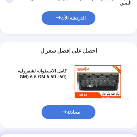
الصين
عمود الحدبات محرك
المحرك توصيل رود
الدردشة الآن
محرك الروك ذراع
سيارة صمامات المحرك
احصل على افضل سعر ل
إصلاح رئيس اسطوانة
كامل الاسطوانة لشفروليه
العمود المرفقي بكرة
(GM) 6.5 GM 6.5D -60
البراغي تناول DGR 14 ملم
أسطوانة رأس حشية
توربوتشارجير السيارة
مضخة قيادة السيارة
محادثة
سيارة محرك جزء