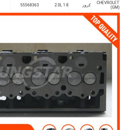
CHEVROLET
كروز
1.8 2.0L
55568363
(GM)
المنزل
المنتجات
فيديوهات