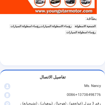
حولنا
جولة في المصنع
بطاقة:
مراقبة الجودة
الجمعية الاسطوانة
رؤساء الاسطوانة السيارات,رؤساء اسطوانة السيارات
رؤساء اسطوانة السيارات
اتصل بنا
الدردشة الآن
محرك أسطوانة قالب
تفاصيل الاتصال
كامل الاسطوانة
Ms. Nancy
محرك الاسطوانة
0086+13738498776
محرك عمود
رقم 3 منزل (غوانغفو) ، (هوجيا) ، (يوهوان) ، (تشيجيانغ) ،