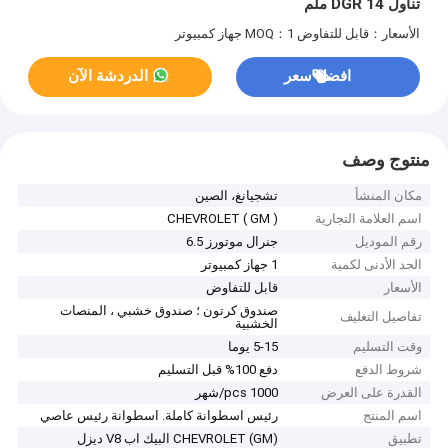
تناول DGR 14 ملم
الأسعار：قابل للتفاوض
MOQ：1 جهاز كمبيوتر
افضل سعر
الدردشة الآن
منتوج وصف
مكان المنشأ
تشجيانغ، الصين
اسم العلامة التجارية
CHEVROLET ( GM )
رقم الموديل
جنرال موتورز 6.5
الحد الأدنى لكمية
1 جهاز كمبيوتر
الأسعار
قابل للتفاوض
صندوق كرتون ؛ صندوق خشبي ، المنصات
تفاصيل التغليف
الخشبية
وقت التسليم
5-15 يوما
شروط الدفع
دفع 100% قبل التسليم
القدرة على العرض
1000 pcs/شهر
اسم المنتج
رئيس اسطوانة كاملة. اسطوانة رئيس عاصي
تطبيق
CHEVROLET (GM) البيك اب V8 ديزل