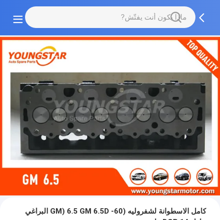
كامل الاسطوانة لشفروليه (GM) 6.5 GM 6.5D -60 البراغي