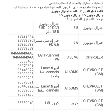
2)
طباعة شعارك والتعبئة كما تتطلب الخاص
3)
ضوء السلع مع صناديق الكرتون، البضائع الثقيلة مع حالات خشبية أو البليت
قائمة قطع الغيار ذات الصلة لجنرال موتورز
جنرال موتورز 6.5.
جنرال موتورز 6.5
نرحب التحقيق الخاص بك!
جنرال موتورز
جنرال موتورز
6.5
6.5D -90 DGR
18.5 ملم
97289442
جي إم سي سييرا
97779580
جنرال موتورز
6.6
97320788
HD 6.6
97779578
04666049AAE
EGH Pushrod
04666049AA
3.8L V6
CHYRSLER
V6
5633403
96378691
أفيو Lacetti
96446922
CHEVROLET
A16DMS
cannels نفط
96389035
(GM)
واحدة
96389235
96378691
CHEVROLET
أفيو Lacetti اثنين
96446922
A16DMS
(GM)
cannels النفط
96389035
96389235
CHEVROLET
كروز
كروز 1.6L
55559340
(GM)