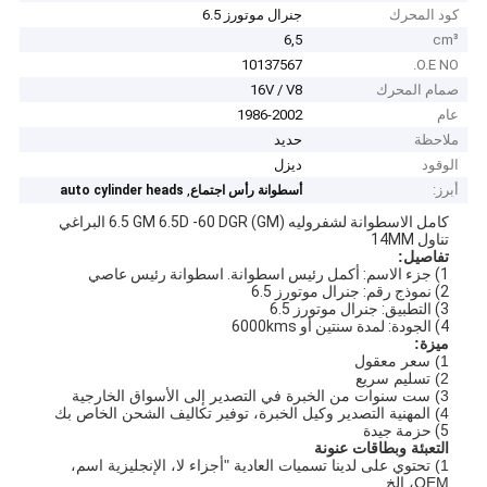
كود المحرك
جنرال موتورز 6.5
6,5
cm³
10137567
O.E NO.
صمام المحرك
16V / V8
عام
1986-2002
ملاحظة
حديد
الوقود
ديزل
أبرز:
,
أسطوانة رأس اجتماع
auto cylinder heads
كامل الاسطوانة لشفروليه (GM) 6.5 GM 6.5D -60 DGR البراغي
تناول 14MM
تفاصيل:
1) جزء الاسم: أكمل رئيس اسطوانة. اسطوانة رئيس عاصي
2) نموذج رقم: جنرال موتورز 6.5
3) التطبيق: جنرال موتورز 6.5
4) الجودة: لمدة سنتين أو 6000kms
ميزة:
1) سعر معقول
2) تسليم سريع
3) ست سنوات من الخبرة في التصدير إلى الأسواق الخارجية
4) المهنية التصدير وكيل الخبرة، توفير تكاليف الشحن الخاص بك
5) حزمة جيدة
التعبئة وبطاقات عنونة
1) تحتوي على لدينا تسميات العادية "أجزاء لا، الإنجليزية اسم،
OEM، الخ