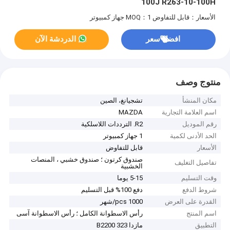
100J R263-10-100H
الأسعار：قابل للتفاوض
MOQ：1 جهاز كمبيوتر
افضل سعر
الدردشة الآن
منتوج وصف
مكان المنشأ
تشجيانغ، الصين
اسم العلامة التجارية
MAZDA
رقم الموديل
R2. الترددات اللاسلكية
الحد الأدنى لكمية
1 جهاز كمبيوتر
الأسعار
قابل للتفاوض
صندوق كرتون ؛ صندوق خشبي ، المنصات
تفاصيل التغليف
الخشبية
وقت التسليم
5-15 يوما
شروط الدفع
دفع 100% قبل التسليم
القدرة على العرض
1000 pcs/شهر
اسم المنتج
رأس الاسطوانة الكامل ؛ رأس الاسطوانة آسى
التطبيق
مازدا 323 B2200