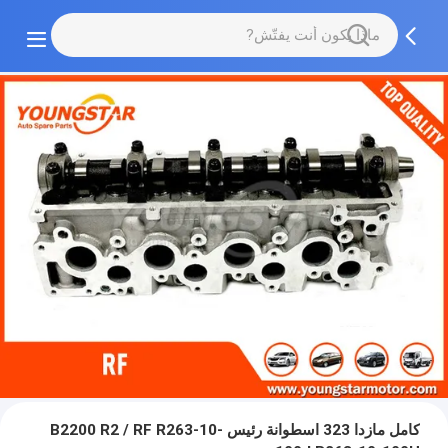
كامل مازدا 323 اسطوانة رئيس B2200 R2 / RF R263-10-