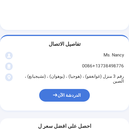
غماز صمام المحرك
تفاصيل الاتصال
Ms. Nancy
0086+13738498776
رقم 3 منزل (غوانغفو) ، (هوجيا) ، (يوهوان) ، (تشيجيانغ) ،
الصين
الدردشة الآن
احصل على افضل سعر ل