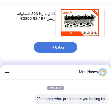
كامل مازدا 323 اسطوانة
رئيس B2200 R2 / RF
R263-10-100J R263-10-
100H
محادثة
المنتجات الموصى بها
Mrs. Nancy
4:35 PM
Good day, what product are you looking for?