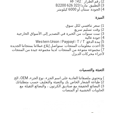
2) رقم الطراز : R2 ؛ RF
3) التطبيق: مازدا 323 626 B2200
4) الجودة: سنتان أو 6000 كيلومتر
الميزة
:
1) سعر تنافسي لكل سوق.
2) وقت تسليم سريع
3) ست سنوات من الخبرة في التصدير إلى الأسواق الخارجية
4) جودة عالية
5) مدة الدفع: T / T ؛ Paypayl ؛ Western Union
6) أحدث معلومات المنتجات: سنواصل إبلاغ عملائنا بمنتجاتنا الجديدة
7) مجموعة متنوعة من المنتجات: لدينا مجموعة جيدة من المنتجات
لأجزاء محركات الديزل.
التعبئة والتسميات
) وتحتوي ملصقاتنا العادية على اسم الجزء، نوع الجزء، OEM، الخ.
2) طباعة الشعار الخاص بك والتعبئة والتغليف حسب متطلباتك
3) البضائع الخفيفة مع صناديق الكرتون ، والبضائع الثقيلة مع
الحاويات الخشبية أو المنصات