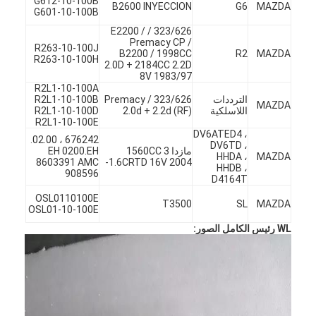
G612-10-100B
B2600 INYECCION
G6
MAZDA
G601-10-100B
حولنا
323/626 / E2200 /
Premacy CP /
جولة في المصنع
R263-10-100J
B2200 / 1998CC
R2
MAZDA
R263-10-100H
2.0D + 2184CC 2.2D
مراقبة الجودة
8V 1983/97
R2L1-10-100A
الترددات
323/626 / Premacy
R2L1-10-100B
MAZDA
اتصل بنا
اللاسلكية
2.0d + 2.2d (RF)
R2L1-10-100D
R2L1-10-100E
DV6ATED4 ،
الدردشة الآن
676242 ، 02.00.
DV6TD ،
مازدا 3 1560CC
EH 0200.EH
HHDA ،
MAZDA
8603391 AMC
1.6CRTD 16V 2004-
HHDB ،
908596
D4164T
OSL0110100E
محرك أسطوانة قالب
T3500
SL
MAZDA
OSL01-10-100E
WL رئيس الكامل الصور:
كامل الاسطوانة
محرك الاسطوانة
محرك عمود