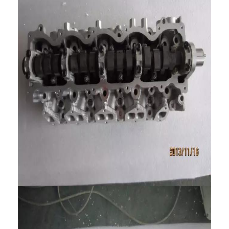
عمود الحدبات محرك
المحرك توصيل رود
محرك الروك ذراع
سيارة صمامات المحرك
إصلاح رئيس اسطوانة
العمود المرفقي بكرة
أسطوانة رأس حشية
توربوتشارجير السيارة
مضخة قيادة السيارة
سيارة محرك جزء