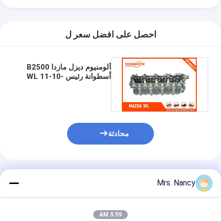
احصل على افضل سعر ل
ألومنيوم ديزل مازدا B2500
أسطوانة رئيس WL 11-10-
100E WL-T WLY5100K0C
محادثة
المنتجات الموصى بها
Mrs. Nancy
5:59 AM