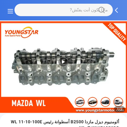
1/2
ألومنيوم ديزل مازدا B2500 أسطوانة رئيس WL 11-10-100E