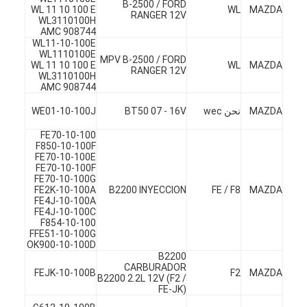
B-2500 / FORD
WL 11 10 100 E
WL
MAZDA
RANGER 12V
WL3110100H
AMC 908744
WL11-10-100E
WL1110100E
MPV B-2500 / FORD
WL 11 10 100 E
WL
MAZDA
RANGER 12V
WL3110100H
AMC 908744
MAZDA
نحن wec
BT50 07 - 16V
WE01-10-100J
FE70-10-100
F850-10-100F
FE70-10-100E
FE70-10-100F
FE70-10-100G
FE2K-10-100A
B2200 INYECCION
FE / F8
MAZDA
FE4J-10-100A
FE4J-10-100C
F854-10-100
المنزل
FFE51-10-100G
OK900-10-100D
B2200
المنتجات
CARBURADOR
FEJK-10-100B
F2
MAZDA
B2200 2.2L 12V (F2 /
FE-JK)
فيديوهات