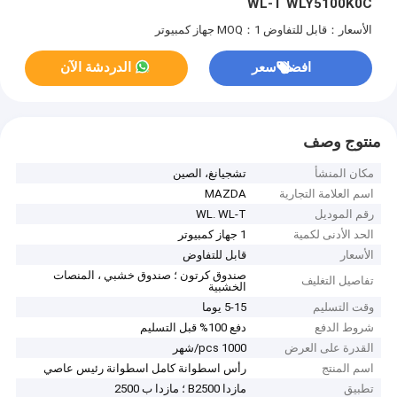
WL-T WLY5100K0C
الأسعار：قابل للتفاوض
MOQ：1 جهاز كمبيوتر
افضل سعر
الدردشة الآن
منتوج وصف
مكان المنشأ
تشجيانغ، الصين
اسم العلامة التجارية
MAZDA
رقم الموديل
WL. WL-T
الحد الأدنى لكمية
1 جهاز كمبيوتر
الأسعار
قابل للتفاوض
صندوق كرتون ؛ صندوق خشبي ، المنصات
تفاصيل التغليف
الخشبية
وقت التسليم
5-15 يوما
شروط الدفع
دفع 100% قبل التسليم
القدرة على العرض
1000 pcs/شهر
اسم المنتج
رأس اسطوانة كامل اسطوانة رئيس عاصي
تطبيق
مازدا B2500 ؛ مازدا ب 2500