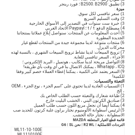
3) تطبيق: B2500. B2900 ؛ فورد رينجر
ميزة
:
1) سعر تنافسي لكل سوق.
2) وقت التسليم السريع
3) خبرة ست سنوات في التصدير إلى الأسواق الخارجية
4) مصطلح الدفع: t / t ؛ Paypayl الاتحاد الغربي
5) أحدث المعلومات عن المنتجات: سنواصل إبلاغ عملائنا بمنتجاتنا
الجديدة المطورة
6) منتجات متنوعة: لدينا مجموعة جيدة من المنتجات لقطع غيار
محركات الديزل.
7) ترويج المبيعات: لدينا نشاط ترويج المبيعات الشهري ، بالنسبة لهذه
الأجزاء ، السعر تنافسي للغاية.
8) التواصل مريحة: لدينا سكايب ، هوتميل ، البريد الإلكتروني ؛
Whatapp ، ICQ ، يمكنك الاتصال بنا في أي وقت بأي طريقة!
9) السعر يعتمد على الكمية ، يمكننا إعطاء العملاء خصم كبير وفقا
للكمية!
التعبئة والتسميات:
1) التسميات العادية لدينا تحتوي على "اسم الجزء ، نوع الجزء ، OEM
، إلخ.
2) طباعة شعارك والتعبئة حسب الطلب الخاص بك
3) صناديق الكرتون البني ، الخشب البليت خارج.
4) يمكننا أيضا أن نجعل مربع اللون حسب طلب العميل
5) لرئيس أسطوانة الألومنيوم نختار براون علبة كرتون. للحديد صب
الاسطوانة ، نختار حالة الخشب.
قائمة قطع الغيار المتعلقة MAZDA
الترددات اللاسلكية ؛
WL ؛
R2
نحن
SL ؛
G6
WL11-10-100E
WL1110100E