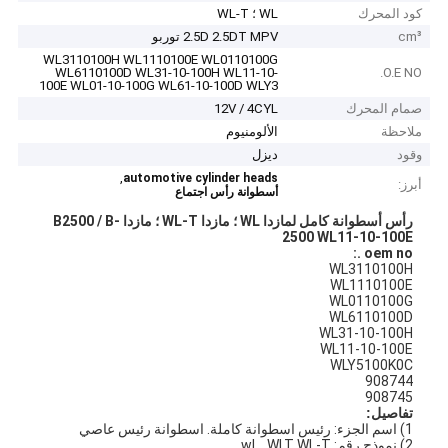
كود المحرك
WL ؛ WL-T
cm³
2.5D 2.5DT MPV توربو
WL3110100H WL1110100E WL0110100G
WL6110100D WL31-10-100H WL11-10-
O.E NO.
100E WL01-10-100G WL61-10-100D WLY3
صمام المحرك
12V / 4CYL
ملاحظة
الألومنيوم
وقود
ديزل
,
automotive cylinder heads
أبرز:
أسطوانة رأس اجتماع
رأس أسطوانة كامل لمازدا WL ؛
مازدا WL-T ؛
مازدا B2500 / B-
2500 WL11-10-100E
oem no .:
WL3110100H
WL1110100E
WL0110100G
WL6110100D
WL31-10-100H
WL11-10-100E
WLY5100K0C
908744
908745
تفاصيل:
1) اسم الجزء: رئيس اسطوانة كاملة. اسطوانة رئيس عاصي
2) نموذج رقم: wl. . WLT WL-T