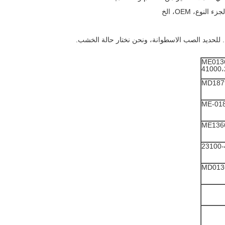
ME013
41000،
MD187
ME-01
ME136
23100-
MD013