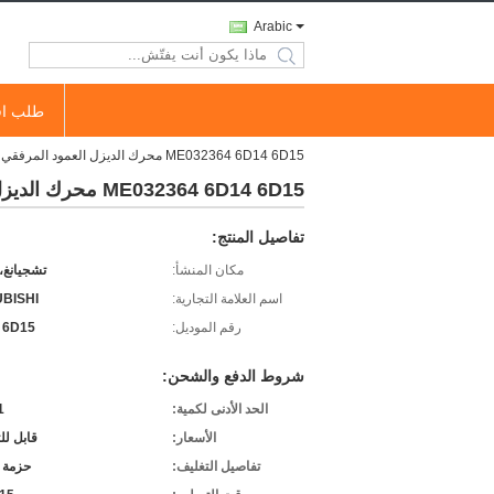
Arabic
search
طلب اق
ME032364 6D14 6D15 محرك الديزل العمود المرفقي مخصص لميتسوبيشي
ME032364 6D14 6D15 محرك الديزل العمود المرفقي مخصص لميتسوبيشي
تفاصيل المنتج:
مكان المنشأ:
تشجيانغ،
اسم العلامة التجارية:
UBISHI
رقم الموديل:
 6D15
شروط الدفع والشحن:
الحد الأدنى لكمية:
1 قط
الأسعار:
قابل ل
تفاصيل التغليف:
حزمة 