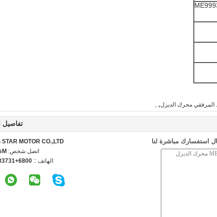
ME999
,
 المرفقي محرك الديزل
,
تفاصيل ا
ل استفسارك مباشرة لنا
STAR MOTOR CO.,LTD.
اتصل شخص:
ncy
الهاتف ::
3738498776