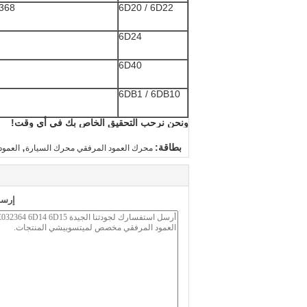
368
6D20 / 6D22
6D24
6D40
6DB1 / 6DB10
ونحن نرحب التحقيق الخاص بك في أي وقت!
,
بطاقة:
محرك العمود المرفقي محرك السيارة
العمود
إرسا