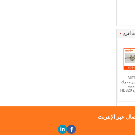
ت أخرى
MIT
ME تزوير محرك
عمود
HD
صال عبر الإنترنت