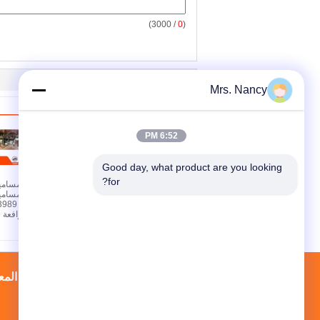
/ 3000)
0
(
Mrs. Nancy
6:52 PM
Good day, what product are you looking 
for?
ألومنيوم OEM شفرة
العجلة شفرة لهيونداي
أتوس مع 60000كيلومتر
ضمان
محرك الرافعة
خريطة الموقع
إتصال
جولة في المع