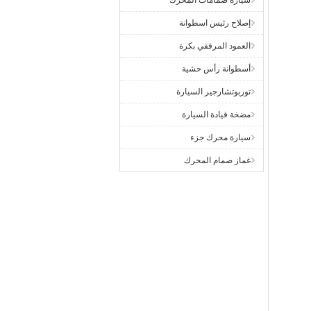
سيارة صمامات المحرك
إصلاح رئيس اسطوانة
العمود المرفقي بكرة
أسطوانة رأس حشية
توربوتشارجير السيارة
مضخة قيادة السيارة
سيارة محرك جزء
غماز صمام المحرك