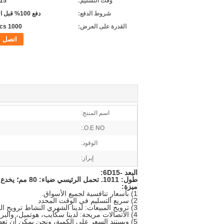
وقت التسليم:
5-15 
شروط الدفع:
دفع 100% قبل التسليم
القدرة على العرض:
1000 pcs/شهر
اتصل
اسم المنتج:
O.E NO.:
الوقود:
إبراز:
البعد -6D15:
طول: 1011.
تحمل الرئيسي ضياء: 80 مم؛
يخدع ق
ميزة:
1) بأسعار تنافسية لجميع الأسواق.
2) سريع التسليم في الوقت المحدد
3) ترويج المبيعات: لدينا الشهري النشاط ترويج المبيعات، لهذه الأجزاء، الأسعار تنافسية للغاية.
4) الاتصالات مريحة: لدينا سكايب، هوتميل، والبريد الإلكتروني. Whatapp، ICQ، يمكنك الاتصال بنا في أي وقت في أي حال من الأحوال!
5) ويستند السعر على الكمية، ونحن يمكن أن تعطي العملاء الكثير من الخصم وفقا لكمية!