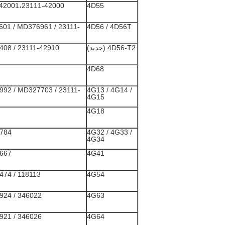
42001،23111-42000
4D55
01 / MD376961 / 23111-
4D56 / 4D56T
4D56-T2 (جديد)
08 / 23111-42910
4D68
92 / MD327703 / 23111-
4G13 / 4G14 /
4G15
4G18
784
4G32 / 4G33 /
4G34
667
4G41
74 / 118113
4G54
24 / 346022
4G63
21 / 346026
4G64