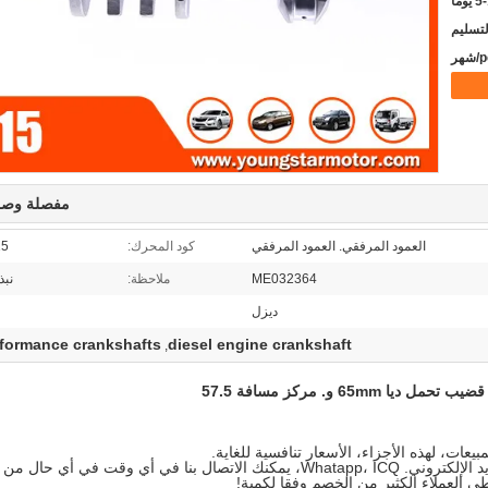
يوما
مفصلة وصف
العمود المرفقي. العمود المرفقي
كود المحرك:
15
ME032364
ملاحظة:
نبذ
ديزل
rformance crankshafts
diesel engine crankshaft
,
ضيب تحمل ديا 65mm و.
مركز مسافة 57.5