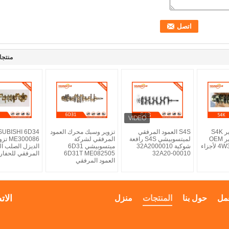
منتجا
الصلب المسامير S4K
S4S العمود المرفقي
تزوير وسبك محرك العمود
SUBISHI 6D34
الصلب المسامير OEM
لميتسوبيشي S4S رافعة
المرفقي لشركة
300086
4W3989 4W3579 لأجزاء
شوكية 32A2000010
ميتسوبيشي 6D31
الديزل الصلب ال
32A20-00010
6D31T ME082505
المرفقي للحفارة 820
العمود المرفقي
الات
مل
حول بنا
المنتجات
منزل