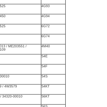
525
4G93
450
4G94
525
6G72
6G74
13 / ME203551 /
4M40
109
S4E
S4F
00010
S4S
9 / 4W3579
S4KT
34320-00010 / 5I7671
S6KT
S6S