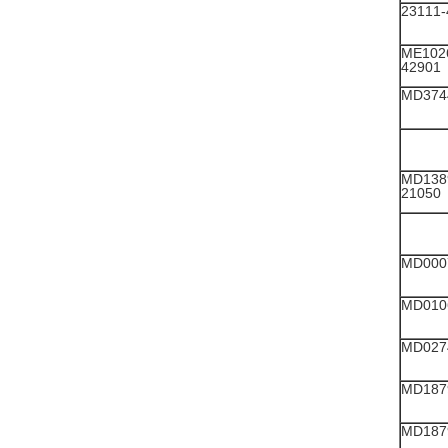
23111-
ME1026
42901
MD3744
MD1389
21050
MD000
MD010
MD0274
MD1879
MD1879