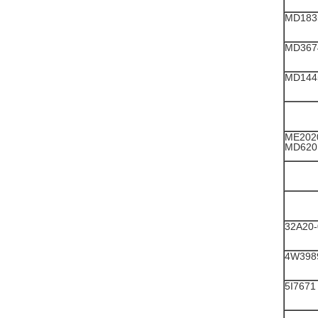
MD183
MD367
MD144
ME2020
MD620
32A20-
4W398