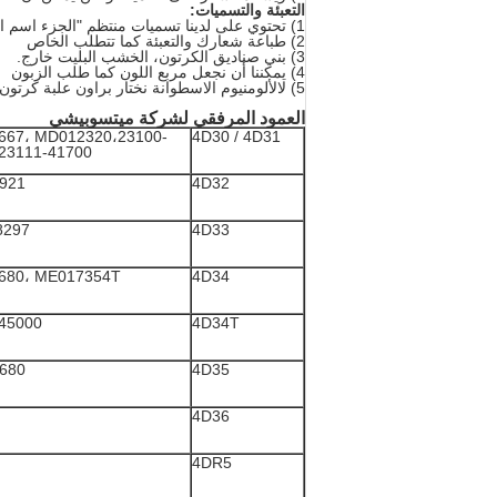
التعبئة والتسميات:
1) تحتوي على لدينا تسميات منتظم "الجزء اسم الجزء النوع، OEM، الخ
2) طباعة شعارك والتعبئة كما تتطلب الخاص
3) بني صناديق الكرتون، الخشب البليت خارج.
4) يمكننا أن نجعل مربع اللون كما طلب الزبون
5) لالألومنيوم الاسطوانة نختار براون علبة كرتون. للحديد الصب الاسطوانة، ونحن نختار حالة الخشب.
العمود المرفقي لشركة ميتسوبيشي
667، MD012320،23100-
4D30 / 4D31
23111-41700
921
4D32
8297
4D33
680، ME017354T
4D34
45000
4D34T
680
4D35
4D36
4DR5