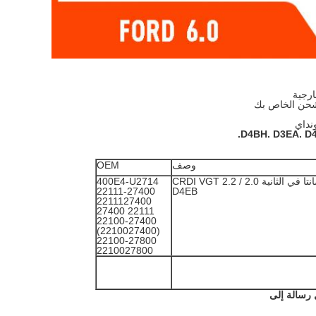
نداي
D4BH.
D3EA.
D
وصف
OEM
سانتا في الثانية 2.0 / 2.2 CRDI VGT
400E4-U2714
22111-27400
D4EB
2211127400
22111 27400
22100-27400
(2210027400)
22100-27800
2210027800
ل رسالة إلى