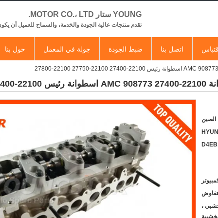
YOUNG ستار MOTOR CO.، LTD.
تقدم منتجات عالية الجودة والخدمة، والسماح للعميل أن يكون
تباس
اتصل بنا
ضبط الجودة
جولة في المعمل
حول بنا
22-27800
 الصين
HYUN
D4EB
لتفاوض
شبي ،
خشبية