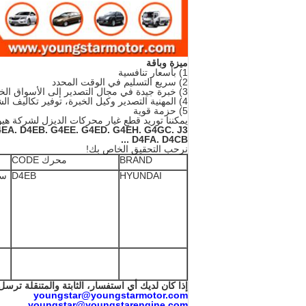
ميزة وباقة
1) بأسعار تنافسية
2) سريع التسليم في الوقت المحدد
3) خبرة جيدة في مجال التصدير إلى الأسواق الخارجية
4) المهنية التصدير وكيل الخبرة، توفير تكاليف الشحن الخاص بك
5) حزمة قوية
يمكننا توريد قطع غيار محركات الديزل لشركة هيو
4EA.
D4EB.
G4EE.
G4ED.
G4EH.
G4GC.
J3.
D4FA.
D4CB ...
نرحب التحقيق الخاص بك!
BRAND
محرك CODE
D4EB
HYUNDAI
إذا كان لديك أي استفسار، الثابتة والمتنقلة ترس
youngstar@youngstarmotor.com
youngstar@youngstarengine.com