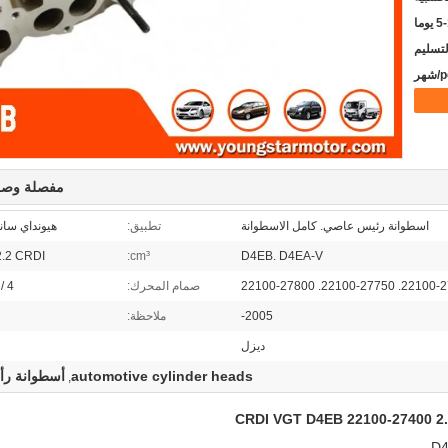
يوما
مفصلة وصف
اسطوانة رئيس عاصي. كامل الاسطوانة
تطبيق:
هيونداي سانت
2.2 CRDI
cm³:
D4EB. D4EA-V
22100-27400. 22100-2775
صمام المحرك:
V / 4
2005-
ملاحظة:
ديزل
automotive cylinder heads
أسطوانة رأ
,