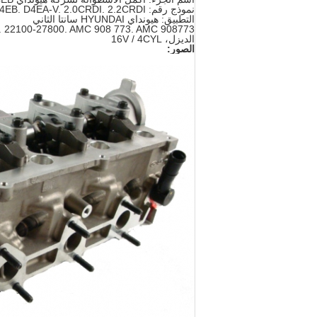
نموذج رقم: D4EB. D4EA-V. 2.0CRDI. 2.2CRDI
التطبيق: هيونداي HYUNDAI سانتا الثاني
. 22100-27800. AMC 908 773. AMC 908773
الديزل، 16V / 4CYL
الصور: