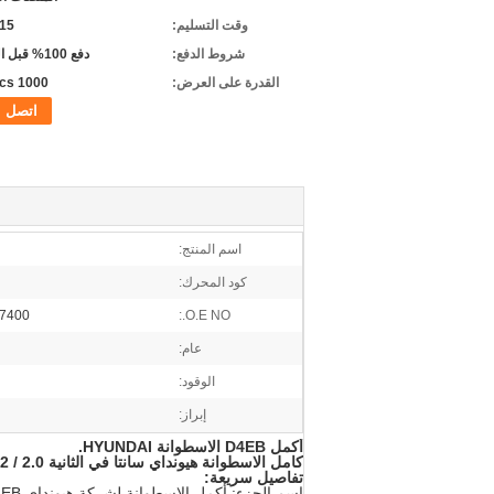
وقت التسليم:
5-15 
شروط الدفع:
دفع 100% قبل التسليم
القدرة على العرض:
1000 pcs/شهر
اتصل
اسم المنتج:
كود المحرك:
0. 22100-27800
O.E NO.:
عام:
الوقود:
إبراز:
أكمل D4EB الاسطوانة HYUNDAI.
كامل الاسطوانة هيونداي سانتا في الثانية 2.0 / 2.2 CRDI VGT D4EB 22100-27400
تفاصيل سريعة:
اسم الجزء: أكمل الاسطوانة لشركة هيونداي D4EB