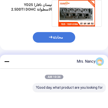
نيسان نافارا YD25
الاسطوانة 2.5DDTI DOHC
16V 2005-11039 -
EC00A
محادثة
المنتجات الموصى بها
Mrs. Nancy
10:34 AM
Good day, what product are you looking for?
نيسان / فوركليفتر أجزاء
مجموعة رأس الأسطوانة
 M11