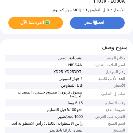
11039 - EC00A
الأسعار：قابل للتفاوض
MOQ：1 جهاز كمبيوتر
افضل سعر
الدردشة الآن
منتوج وصف
مكان المنشأ
تشجيانغ، الصين
اسم العلامة التجارية
NISSAN
رقم الموديل
YD25. YD25DDTI
الحد الأدنى لكمية
1 جهاز كمبيوتر
الأسعار
قابل للتفاوض
صندوق كرتون ؛ صندوق خشبي ، المنصات
تفاصيل التغليف
الخشبية
وقت التسليم
5-15 يوما
شروط الدفع
دفع 100% قبل التسليم
القدرة على العرض
1000 pcs/شهر
اسم المنتج
رأس الاسطوانة الكامل ؛ رأس الاسطوانة آسى
التطبيق
نيسان نارافا باتفايندر