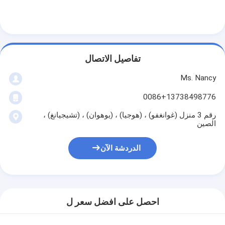
تفاصيل الاتصال
Ms. Nancy
0086+13738498776
رقم 3 منزل (غوانغفو) ، (هوجيا) ، (يوهوان) ، (تشيجيانغ) ،
الصين
الدردشة الآن
احصل على افضل سعر ل