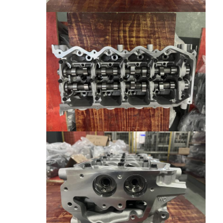
عمود الحدبات محرك
المحرك توصيل رود
محرك الروك ذراع
سيارة صمامات المحرك
إصلاح رئيس اسطوانة
العمود المرفقي بكرة
أسطوانة رأس حشية
توربوتشارجير السيارة
مضخة قيادة السيارة
سيارة محرك جزء