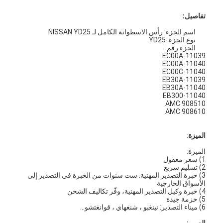
تفاصيل:
اسم الجزء: رأس الاسطوانة الكامل لـ NISSAN YD25
نوع الجزء: YD25
الجزء رقم:
11039-EC00A
11040-EC00A
11040-EC00C
11039-EB30A
11040-EB30A
11040-EB300
AMC 908510
AMC 908610
الميزة
:
الميزة:
1) سعر معقول
2) تسليم سريع
3) خبرة التصدير المهنية: ست سنوات من الخبرة في التصدير إلى
الأسواق الخارجية
4) خبرة وكيل التصدير المهنية، وفّر تكاليف الشحن
5) حزمة جيدة
6) ميناء التصدير: نينغبو ، شنغهاي ، قوانغتشو...
الصور: