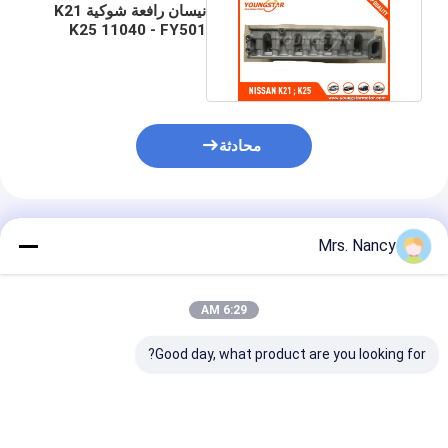
غماز صمام المحرك
نيسان رافعة شوكية K21
K25 11040 - FY501
الكامل 2.0 الاسطوانة
محادثة
المنتجات الموصى بها
Mrs. Nancy
6:29 AM
Good day, what product are you looking for?
نيسان / فوركليفتر أجزاء
مجموعة رأس الأسطوانة
 M11
QD32 الجمعية رؤساء
الكاملة لمحرك Toyota
الاسطوانة الكامل