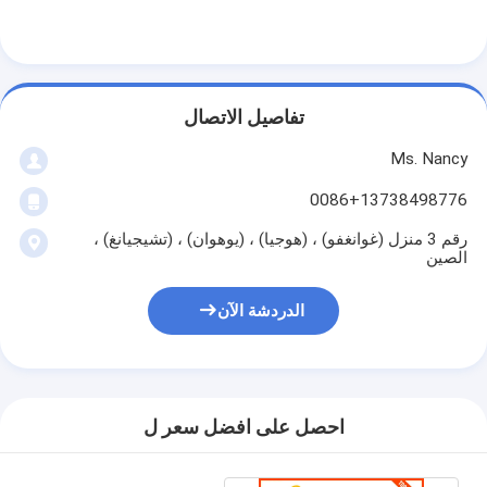
عمود الحدبات محرك
المحرك توصيل رود
محرك الروك ذراع
تفاصيل الاتصال
سيارة صمامات المحرك
Ms. Nancy
0086+13738498776
إصلاح رئيس اسطوانة
رقم 3 منزل (غوانغفو) ، (هوجيا) ، (يوهوان) ، (تشيجيانغ) ،
العمود المرفقي بكرة
الصين
أسطوانة رأس حشية
الدردشة الآن
توربوتشارجير السيارة
مضخة قيادة السيارة
احصل على افضل سعر ل
سيارة محرك جزء