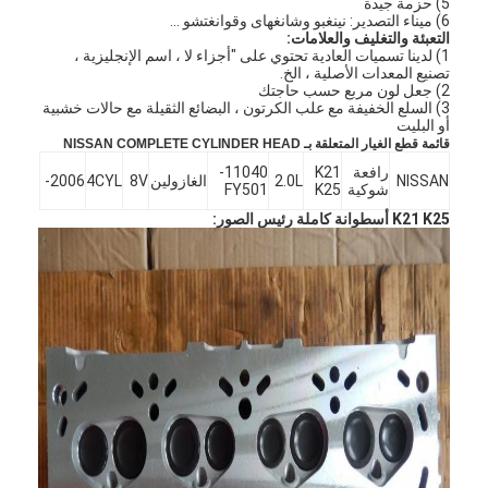
5) حزمة جيدة
6) ميناء التصدير: نينغبو وشانغهاى وقوانغتشو ...
التعبئة والتغليف والعلامات:
1) لدينا تسميات العادية تحتوي على "أجزاء لا ، اسم الإنجليزية ،
تصنيع المعدات الأصلية ، الخ.
2) جعل لون مربع حسب حاجتك
3) السلع الخفيفة مع علب الكرتون ، البضائع الثقيلة مع حالات خشبية
أو البليت
قائمة قطع الغيار المتعلقة بـ NISSAN COMPLETE CYLINDER HEAD
رافعة
K21
11040-
NISSAN
2.0L
الغازولين
8V
4CYL
2006-
شوكية
K25
FY501
K21 K25 أسطوانة كاملة رئيس الصور: