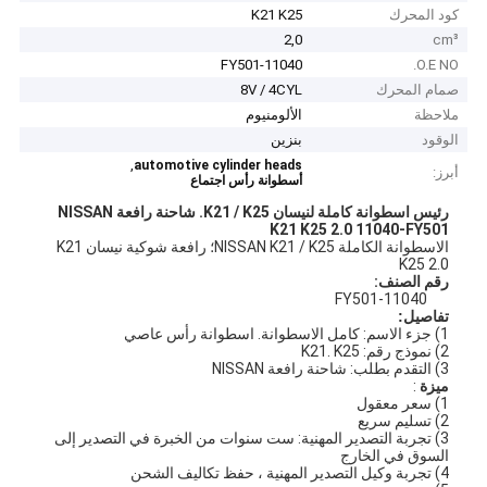
كود المحرك
K21 K25
2,0
cm³
11040-FY501
O.E NO.
صمام المحرك
8V / 4CYL
ملاحظة
الألومنيوم
الوقود
بنزين
,
automotive cylinder heads
أبرز:
أسطوانة رأس اجتماع
رئيس اسطوانة كاملة لنيسان K21 / K25.
شاحنة رافعة NISSAN
K21 K25 2.0 11040-FY501
الاسطوانة الكاملة NISSAN K21 / K25؛ رافعة شوكية نيسان K21
K25 2.0
رقم الصنف:
11040-FY501
تفاصيل:
1) جزء الاسم: كامل الاسطوانة. اسطوانة رأس عاصي
2) نموذج رقم: K21. K25
3) التقدم بطلب: شاحنة رافعة NISSAN
ميزة
:
1) سعر معقول
2) تسليم سريع
3) تجربة التصدير المهنية: ست سنوات من الخبرة في التصدير إلى
السوق في الخارج
4) تجربة وكيل التصدير المهنية ، حفظ تكاليف الشحن