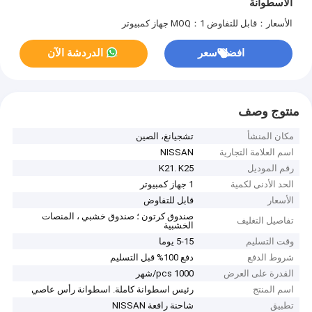
الاسطوانة
الأسعار：قابل للتفاوض
MOQ：1 جهاز كمبيوتر
افضل سعر
الدردشة الآن
منتوج وصف
مكان المنشأ
تشجيانغ، الصين
اسم العلامة التجارية
NISSAN
رقم الموديل
K21. K25
الحد الأدنى لكمية
1 جهاز كمبيوتر
الأسعار
قابل للتفاوض
صندوق كرتون ؛ صندوق خشبي ، المنصات
تفاصيل التغليف
الخشبية
وقت التسليم
5-15 يوما
شروط الدفع
دفع 100% قبل التسليم
القدرة على العرض
1000 pcs/شهر
اسم المنتج
رئيس اسطوانة كاملة. اسطوانة رأس عاصي
تطبيق
شاحنة رافعة NISSAN