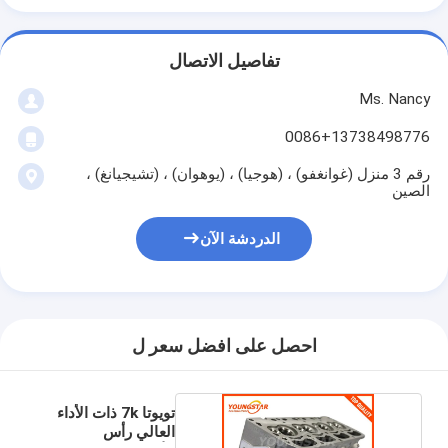
عمود الحدبات محرك
المحرك توصيل رود
تفاصيل الاتصال
Ms. Nancy
محرك الروك ذراع
0086+13738498776
سيارة صمامات المحرك
رقم 3 منزل (غوانغفو) ، (هوجيا) ، (يوهوان) ، (تشيجيانغ) ،
إصلاح رئيس اسطوانة
الصين
العمود المرفقي بكرة
الدردشة الآن
أسطوانة رأس حشية
توربوتشارجير السيارة
احصل على افضل سعر ل
مضخة قيادة السيارة
سيارة محرك جزء
تويوتا 7k ذات الأداء
العالي رأس