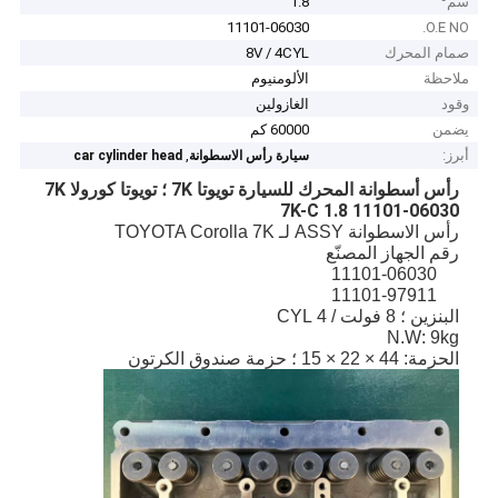
سم³
1.8
11101-06030
O.E NO.
صمام المحرك
8V / 4CYL
ملاحظة
الألومنيوم
وقود
الغازولين
يضمن
60000 كم
أبرز:
,
سيارة رأس الاسطوانة
car cylinder head
رأس أسطوانة المحرك للسيارة تويوتا 7K ؛ تويوتا كورولا 7K
7K-C 1.8 11101-06030
رأس الاسطوانة ASSY لـ TOYOTA Corolla 7K
رقم الجهاز المصنّع
11101-06030
11101-97911
البنزين ؛ 8 فولت / 4 CYL
N.W: 9kg
الحزمة: 44 × 22 × 15 ؛ حزمة صندوق الكرتون