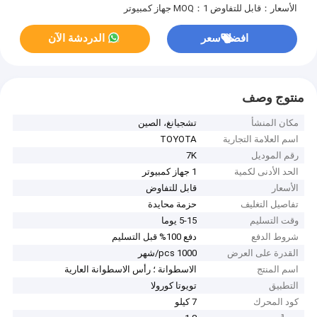
الأسعار：قابل للتفاوض
MOQ：1 جهاز كمبيوتر
افضل سعر
الدردشة الآن
منتوج وصف
مكان المنشأ
تشجيانغ، الصين
اسم العلامة التجارية
TOYOTA
رقم الموديل
7K
الحد الأدنى لكمية
1 جهاز كمبيوتر
الأسعار
قابل للتفاوض
تفاصيل التغليف
حزمة محايدة
وقت التسليم
5-15 يوما
شروط الدفع
دفع 100% قبل التسليم
القدرة على العرض
1000 pcs/شهر
اسم المنتج
الاسطوانة ؛ رأس الاسطوانة العارية
التطبيق
تويوتا كورولا
كود المحرك
7 كيلو