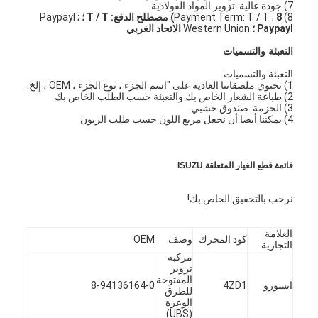
7) جودة عالية: تزوير المواد الفولاذية
8) Payment Term: T / T ;
8) مصطلح الدفع: T / T ؛
Paypayl ;
Paypayl ؛
Western Union
الاتحاد الغربي
التعبئة والتسميات
التعبئة والتسميات:
1) تحتوي ملصقاتنا العادية على "اسم الجزء ، نوع الجزء ، OEM ، إلخ.
2) طباعة الشعار الخاص بك والتعبئة حسب الطلب الخاص بك
3) الحزمة: صندوق خشبي
4) يمكننا أيضا أن نجعل مربع اللون حسب طلب الزبون
قائمة قطع الغيار المتعلقة ISUZU
نرحب بالتحقيق الخاص بك!
العلامة
المنزل
كود المحرك
وصف
OEM
التجارية
مركبة
المنتجات
تروبر
المفتوحة
ايسوزو
4ZD1
8-94136164-0
للطرق
فيديوهات
الوعرة
(UBS)