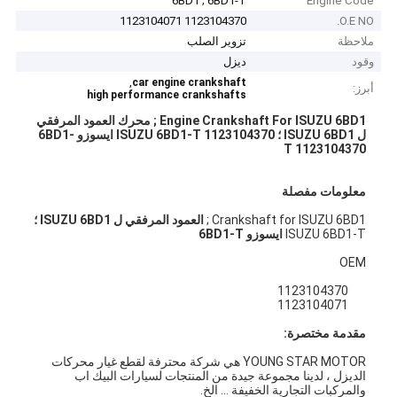
6BD1 ; 6BD1-T
Engine Code
1123104370 1123104071
O.E NO.
ملاحظة
تزوير الصلب
وقود
ديزل
,
car engine crankshaft
أبرز:
high performance crankshafts
Engine Crankshaft For ISUZU 6BD1 ;
محرك العمود المرفقي
ل ISUZU 6BD1 ؛
ISUZU 6BD1-T 1123104370
ايسوزو 6BD1-
T 1123104370
معلومات مفصلة
Crankshaft for ISUZU 6BD1 ;
العمود المرفقي ل ISUZU 6BD1 ؛
ISUZU 6BD1-T
ايسوزو 6BD1-T
OEM
1123104370
1123104071
مقدمة مختصرة:
YOUNG STAR MOTOR هي شركة محترفة لقطع غيار محركات
الديزل ، لدينا مجموعة جيدة من المنتجات لسيارات البيك اب
والمركبات التجارية الخفيفة ... الخ.