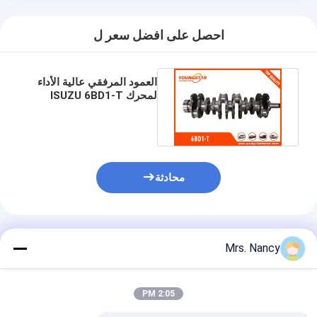
احصل على افضل سعر ل
العمود المرفقي عالية الأداء
لمحرك ISUZU 6BD1-T
DB58 / 6BD1
1123104370
محادثة
المنتجات الموصى بها
Mrs. Nancy
2:05 PM