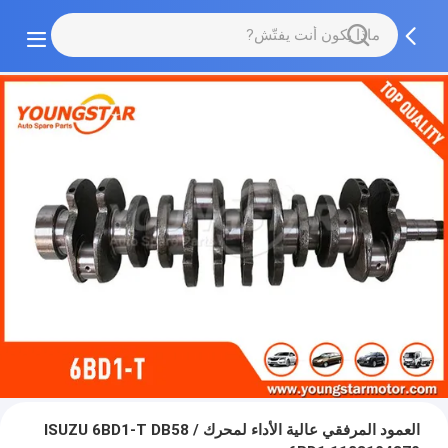
العمود المرفقي عالية الأداء لمحرك ISUZU 6BD1-T DB58 /