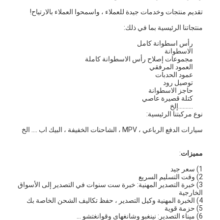
تقديم منتجات وخدمات جيدة للعملاء ، واسمحوا العملاء بالارتياح!
منتجاتنا الرئيسية بما في ذلك:
رأس اسطوانة كامل
الاسطوانة
مجموعات إصلاح رأس الاسطوانة كاملة
العمود المرفقي
عمود الحدبات
توصيل رود
حاجز الاسطوانة
كتلة قصيرة عاصي
..........إلخ
نوع مركبتنا الرئيسية:
سيارات الدفع الرباعي ، MPV ، الشاحنات الخفيفة ، البيك اب .... الخ
مميزات
:
1) سعر جيد
2) وقت التسليم السريع
3) خبرة التصدير المهنية: خبرة ست سنوات في التصدير إلى الأسواق
الخارجية
4) الخبرة المهنية وكيل التصدير ، حفظ تكاليف الشحن الخاصة بك
5) حزمة قوية
6) ميناء التصدير: نينغبو وشانغهاى وقوانغتشو ...