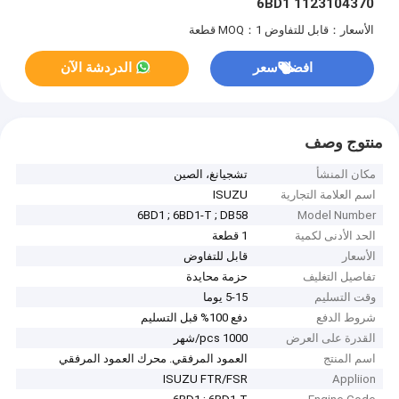
6BD1 1123104370
الأسعار：قابل للتفاوض
MOQ：1 قطعة
افضل سعر
الدردشة الآن
منتوج وصف
مكان المنشأ
تشجيانغ، الصين
اسم العلامة التجارية
ISUZU
6BD1 ; 6BD1-T ; DB58
Model Number
الحد الأدنى لكمية
1 قطعة
الأسعار
قابل للتفاوض
تفاصيل التغليف
حزمة محايدة
وقت التسليم
5-15 يوما
شروط الدفع
دفع 100% قبل التسليم
القدرة على العرض
1000 pcs/شهر
اسم المنتج
العمود المرفقي. محرك العمود المرفقي
ISUZU FTR/FSR
Appliion