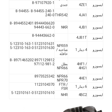
8-97107920-1
حولنا
ايسوزو
4ZE1
جندي
8-94455-240-1 8-94455-
ايسوزو
4JA1
THR542
240-0
جولة في المصنع
8944436620 8944552401 8-
مراقبة الجودة
ايسوزو
4JB1
NKR
94443-662-0
8-94443662-0
ايسوزو
4JB1T
اتصل بنا
5123101631 5-12310-163-1
NPR59
5123101630 5-12310-163-0
الدردشة الآن
ايسوزو
4 دينار 1
شاحنة /
حافلة
8971129812 8971465202 8-
4HF1 /
بطل
97112-981-2
ايسوزو
NPR66
4HG1
محرك أسطوانة قالب
8973525342
NPR66
ايسوزو
4HE1
NPR70
كامل الاسطوانة
1123104370
FTR /
ايسوزو
6 دينار 1
FSR
5123101610 5-12310161-0
محرك الاسطوانة
ايسوزو
4BC2
NHR
محرك عمود