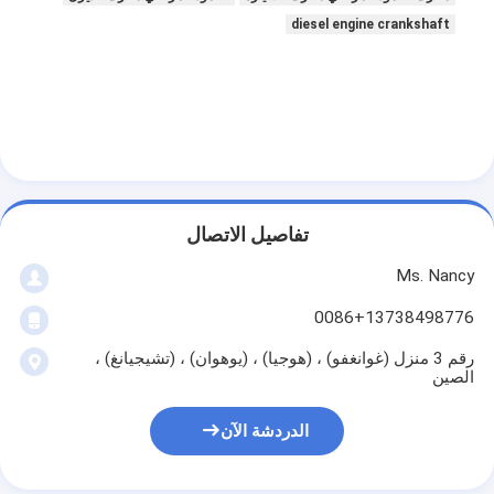
غماز صمام المحرك
diesel engine crankshaft
تفاصيل الاتصال
Ms. Nancy
0086+13738498776
رقم 3 منزل (غوانغفو) ، (هوجيا) ، (يوهوان) ، (تشيجيانغ) ،
الصين
الدردشة الآن