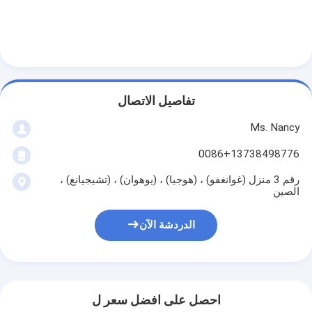
غماز صمام المحرك
تفاصيل الاتصال
Ms. Nancy
0086+13738498776
رقم 3 منزل (غوانغفو) ، (هوجيا) ، (يوهوان) ، (تشيجيانغ) ،
الصين
الدردشة الآن
احصل على افضل سعر ل