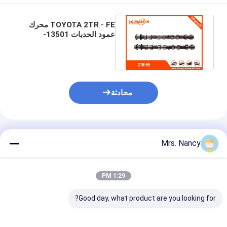
TOYOTA 2TR - FE محرك
عمود الحدبات 13501-
75060 (IN) / 13502-
75060 (EX)
محادثة
المنتجات الموصى بها
Mrs. Nancy
1:29 PM
Good day, what product are you looking for?