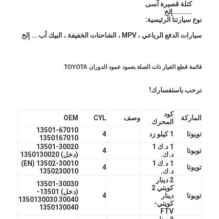
كتلة قصيرة آسى
حولنا
..........إلخ
نوع سيارتنا الرئيسية:
جولة في المصنع
سيارات الدفع الرباعي ، MPV ، الشاحنات الخفيفة ، البيك أب ... إلخ
مراقبة الجودة
قائمة قطع الغيار ذات الصلة بعمود عمود الدوران TOYOTA
اتصل بنا
نرحب باستفسارك!
الدردشة الآن
كود
الماركة
وصف
CYL
OEM
المحرك
13501-67010
تويوتا
1 كيلو زد
4
1350167010
محرك أسطوانة قالب
1 د.ك 1
13501-30020
تويوتا
4
د.ك.
(دخل) 1350130020
كامل الاسطوانة
1 د.ك 1
13502-30010 (EN)
تويوتا
4
د.ك.
1350230010
2 دينار
محرك الاسطوانة
13501-30030
كويتي 2
(دخل) 13501-
تويوتا
دينار
4
30040 1350130030
محرك عمود
كويتي-
1350130040
FTV