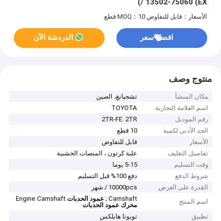
/ 13502-75060 (EX)
الأسعار：قابل للتفاوض
MOQ：10 قطع
افضل سعر
الدردشة الآن
منتوج وصف
مكان المنشأ
تشجيانغ، الصين
اسم العلامة التجارية
TOYOTA
رقم الموديل
2TR-FE. 2TR
الحد الأدنى لكمية
10 قطع
الأسعار
قابل للتفاوض
تفاصيل التغليف
علبة كرتون ، المنصات الخشبية
وقت التسليم
5-15 يوما
شروط الدفع
دفع 100% قبل التسليم
القدرة على العرض
10000pcs / شهر
Camshaft ;
عمود الحدبات
Engine Camshaft
اسم المنتج
محرك عمود الحدبات
تطبيق
تويوتا هايلكس