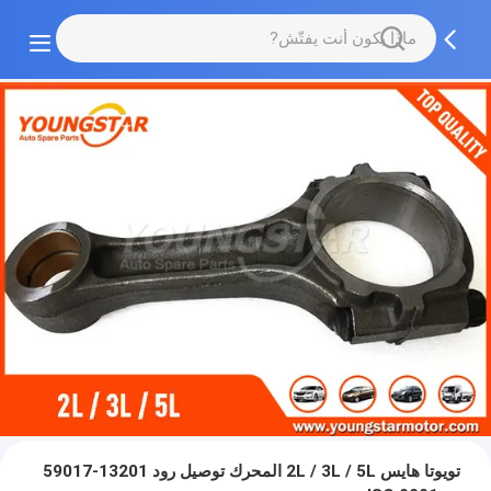
تويوتا هايس 2L / 3L / 5L المحرك توصيل رود 13201-59017