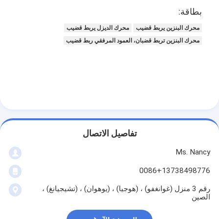
عمود الحدبات محرك
بطاقة:
المحرك توصيل رود
محرك البنزين يربط قضيب
محرك الديزل يربط قضيب
محرك البنزين تربط قضبان، العمود المرفقي ربط قضيب
محرك الروك ذراع
سيارة صمامات المحرك
إصلاح رئيس اسطوانة
العمود المرفقي بكرة
تفاصيل الاتصال
أسطوانة رأس حشية
Ms. Nancy
توربوتشارجير السيارة
0086+13738498776
مضخة قيادة السيارة
رقم 3 منزل (غوانغفو) ، (هوجيا) ، (يوهوان) ، (تشيجيانغ) ،
الصين
سيارة محرك جزء