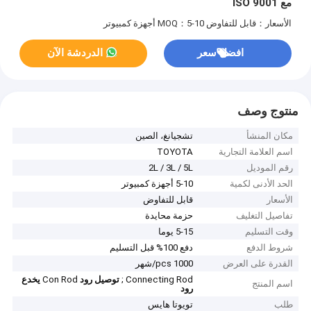
مع ISO 9001
الأسعار：قابل للتفاوض
MOQ：5-10 أجهزة كمبيوتر
افضل سعر
الدردشة الآن
منتوج وصف
مكان المنشأ
تشجيانغ، الصين
اسم العلامة التجارية
TOYOTA
رقم الموديل
2L / 3L / 5L
الحد الأدنى لكمية
5-10 أجهزة كمبيوتر
الأسعار
قابل للتفاوض
تفاصيل التغليف
حزمة محايدة
وقت التسليم
5-15 يوما
شروط الدفع
دفع 100% قبل التسليم
القدرة على العرض
1000 pcs/شهر
Connecting Rod ;
توصيل رود
Con Rod
يخدع
اسم المنتج
رود
طلب
تويوتا هايس