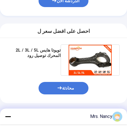
الدردشة الآن
غماز صمام المحرك
احصل على افضل سعر ل
تويوتا هايس 2L / 3L / 5L
المحرك توصيل رود
13201-59017 مع ISO
9001
محادثة
المنتجات الموصى بها
Mrs. Nancy