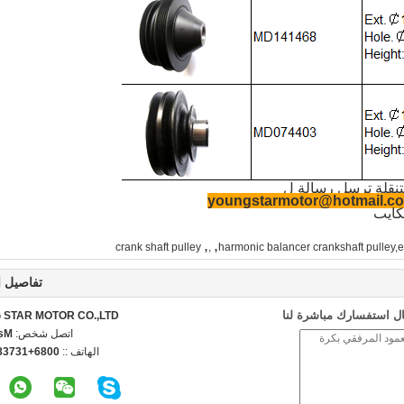
متنقلة ترسل رسالة ل
youngstarmotor@hotmail.c
ايب
,
,
crank shaft pulley
,
harmonic balancer crankshaft pulley,e
تفاصيل ا
ل استفسارك مباشرة لنا
STAR MOTOR CO.,LTD.
اتصل شخص:
ncy
الهاتف ::
3738498776