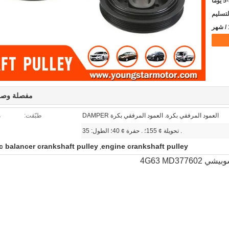
يوما
مفصلة وصف
العمود المرفقي بكرة. العمود المرفقي بكرة DAMPER
طبّقت:
م
. تحويلة ¢ 155؛ . حفرة ¢ 40؛ الطول: 35
 balancer crankshaft pulley
engine crankshaft pulley
,
4G63 MD37