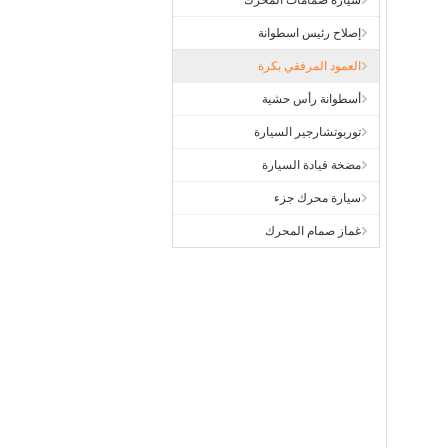
سيارة صمامات المحرك
إصلاح رئيس اسطوانة
العمود المرفقي بكرة
أسطوانة رأس حشية
توربوتشارجير السيارة
مضخة قيادة السيارة
سيارة محرك جزء
غماز صمام المحرك