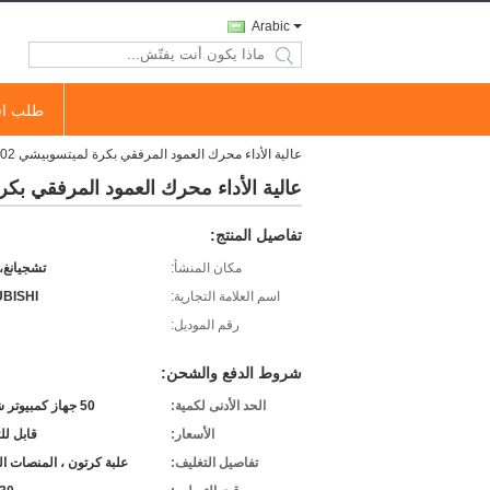
Arabic
search
طلب اق
عالية الأداء محرك العمود المرفقي بكرة لميتسوبيشي 4G63 MD377602
عالية الأداء محرك العمود المرفقي بكرة لميتسوب
تفاصيل المنتج:
مكان المنشأ:
تشجيانغ،
اسم العلامة التجارية:
UBISHI
رقم الموديل:
شروط الدفع والشحن:
الحد الأدنى لكمية:
50 جهاز كمبيوتر شخصى
الأسعار:
قابل ل
تفاصيل التغليف:
علبة كرتون ، المنصات ا