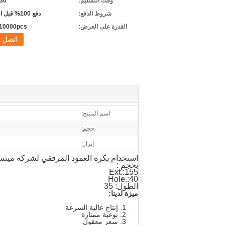
وقت التسليم:
5-30 
شروط الدفع:
دفع 100% قبل التسليم
القدرة على العرض:
10000pcs / شهر
اتصل
اسم المنتج:
حجم:
إبراز:
استخدام بكرة العمود المرفقي لشركة ميتسوبيشي 7602
بحجم :
Ext.:155
Hole.:40
الطول: 35
ميزة لدينا:
إنتاج عالية السرعة
نوعية ممتازة
سعر معقول