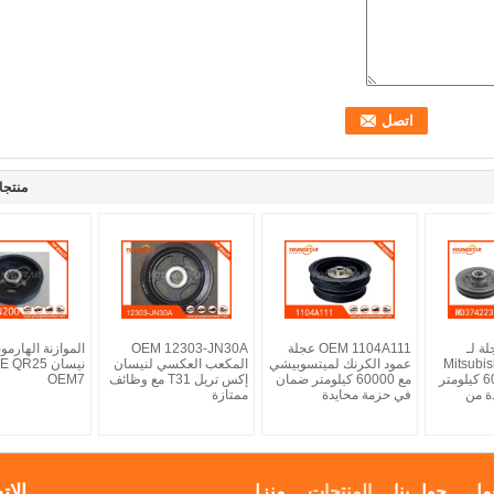
منتجا
ة لـ
OEM 1104A111 عجلة
OEM 12303-JN30A
الموازنة الهارمون
Mitsubi
عمود الكرنك لميتسوبيشي
المكعب العكسي لنيسان
نيسان R25
مع ضمان 60000 كيلومتر
مع 60000 كيلومتر ضمان
إكس تريل T31 مع وظائف
OEM7
ة من
في حزمة محايدة
ممتازة
الات
مل
حول بنا
المنتجات
منزل