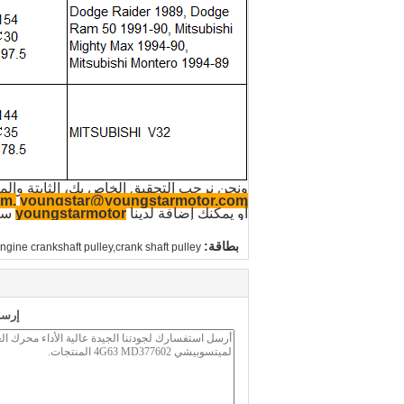
ونحن نرحب التحقيق الخاص بك، الثابتة وال
om.
youngstar@youngstarmotor.com
أو يمكنك إضافة لدينا
youngstarmotor
سك
بطاقة:
ngine crankshaft pulley,crank shaft pulley
إرسا