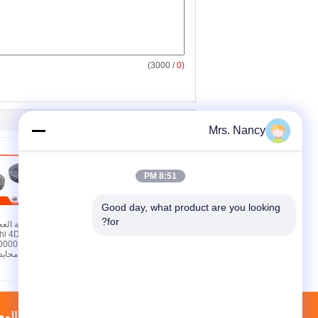
/ 3000)
0
(
Mrs. Nancy
8:51 PM
Good day, what product are you looking 
for?
عجلة العجلة OEM
عجلة عجلة العجل
13408-51010 لتويوتا مع
shi 4D56 L200
60000 كيلومتر ضمان في
حزمة محايدة من الصين
في حزمة محايد
الصين
خريطة الموقع
إتصال
جولة في المع