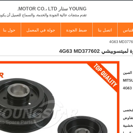
YOUNG ستار MOTOR CO.، LTD.
تقدم منتجات عالية الجودة والخدمة، والسماح للعميل أن يكون
تباس
اتصل بنا
ضبط الجودة
جولة في المعمل
حول بنا
يشي 4G63 MD377602
 الصين
MITS
4G63
لتفاوض
لخشبية