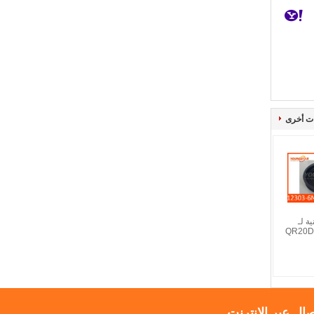
ت أخرى
ية لـ
QR20DE Q
صال عبر الإنترنت