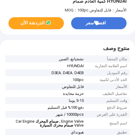
HYUNDAI كمية العادم صمام
الأسعار：قابل للتفاوض
MOQ：100pc
افضل سعر
الدردشة الآن
منتوج وصف
مكان المنشأ
تشجيانغ، الصين
اسم العلامة التجارية
HYUNDAI
رقم الموديل
D3EA. D4EA. D4EB
الحد الأدنى لكمية
100pc
الأسعار
قابل للتفاوض
تفاصيل التغليف
حزمة محايدة
وقت التسليم
5-15 يوما
شروط الدفع
دفع 100% قبل التسليم
القدرة على العرض
10000pcs / شهر
Engine Valve ;
صمام المحرك
Car Engine
اسم المنتج
Valve
صمام محرك السيارة
تطبيق
هيونداي