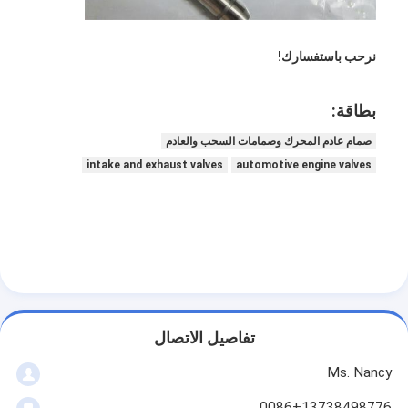
حولنا
نرحب باستفسارك!
جولة في المصنع
مراقبة الجودة
بطاقة:
اتصل بنا
صمام عادم المحرك وصمامات السحب والعادم
intake and exhaust valves
automotive engine valves
الدردشة الآن
محرك أسطوانة قالب
كامل الاسطوانة
تفاصيل الاتصال
محرك الاسطوانة
Ms. Nancy
محرك عمود
0086+13738498776