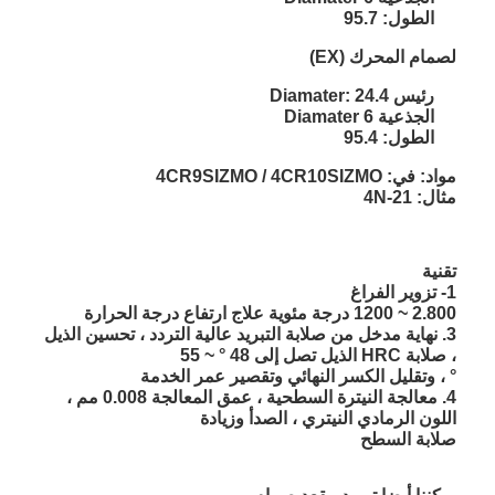
الطول: 95.7
لصمام المحرك (EX)
رئيس Diamater: 24.4
الجذعية Diamater 6
الطول: 95.4
مواد
: في: 4CR9SIZMO / 4CR10SIZMO
مثال: 21-4N
تقنية
1- تزوير الفراغ
2.800 ~ 1200 درجة مئوية علاج ارتفاع درجة الحرارة
3. نهاية مدخل من صلابة التبريد عالية التردد ، تحسين الذيل
، صلابة HRC الذيل تصل إلى 48 ° ~ 55
° ، وتقليل الكسر النهائي وتقصير عمر الخدمة
4. معالجة النيترة السطحية ، عمق المعالجة 0.008 مم ،
اللون الرمادي النيتري ، الصدأ وزيادة
صلابة السطح