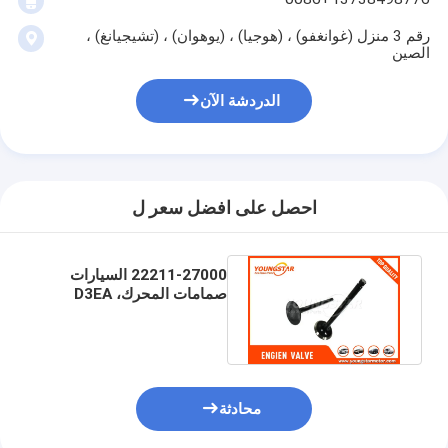
عمود الحدبات محرك
رقم 3 منزل (غوانغفو) ، (هوجيا) ، (يوهوان) ، (تشيجيانغ) ،
الصين
المحرك توصيل رود
محرك الروك ذراع
الدردشة الآن
سيارة صمامات المحرك
إصلاح رئيس اسطوانة
احصل على افضل سعر ل
العمود المرفقي بكرة
22211-27000 السيارات
أسطوانة رأس حشية
صمامات المحرك، D3EA
D4EA HYUNDAI كمية العادم
توربوتشارجير السيارة
صمام
مضخة قيادة السيارة
محادثة
سيارة محرك جزء