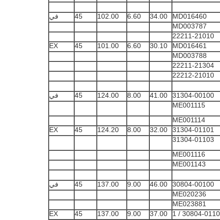
MD016460
34.00
6.60
102.00
45
في
MD003787
22211-21010
EX
45
101.00
6.60
30.10
MD016461
MD003788
22211-21304
22212-21010
31304-00100
41.00
8.00
124.00
45
في
ME001115
ME001114
EX
45
124.20
8.00
32.00
31304-01101
31304-01103
ME001116
ME001143
30804-00100
46.00
9.00
137.00
45
في
ME020236
ME023881
EX
45
137.00
9.00
37.00
30804-01100 /