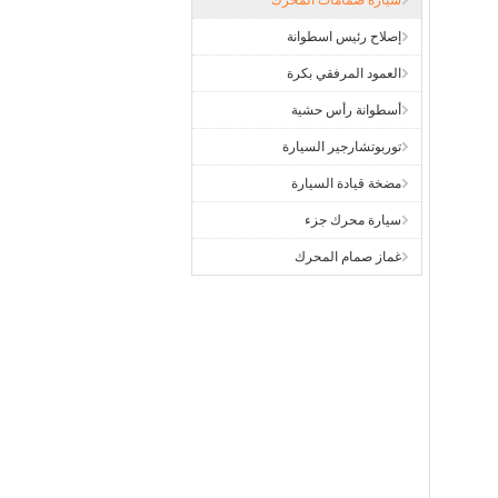
سيارة صمامات المحرك
إصلاح رئيس اسطوانة
العمود المرفقي بكرة
أسطوانة رأس حشية
توربوتشارجير السيارة
مضخة قيادة السيارة
سيارة محرك جزء
غماز صمام المحرك