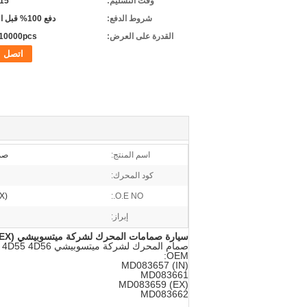
وقت التسليم:
5-15 
شروط الدفع:
دفع 100% قبل التسليم
القدرة على العرض:
10000pcs / شهر
اتصل
اسم المنتج:
صما
كود المحرك:
X)
O.E NO.:
إبراز:
سيارة صمامات المحرك لشركة ميتسوبيشي 4D55 4D56 MD083657 (IN).
EX)
صمام المحرك لشركة ميتسوبيشي 4D55 4D56
OEM:
MD083657 (IN)
MD083661
MD083659 (EX)
MD083662