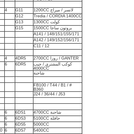
لانسر / ميراج 1200CC
G11
4
G12
Tredia / CORDIA 1400CC
كولت 1300CC
G13
بروتون ساجا 1500CC
G15
A141 / 148/151/155/171
A142 / 149/152/156/171
C11 / 12
GANTER / روزا 2700CC
4DR5
4
كوكب المشتري / جيب
6DR5
6
4000CC
شاحنة
FB100 / T44 / B1 / #
B360
J24 / 36/44 / J53
شاحنة 4700CC
6DS1
6
حافلة 5100CC
6DS3
6
6
6DS5
5000CC
 1
6
6DS7
5400CC