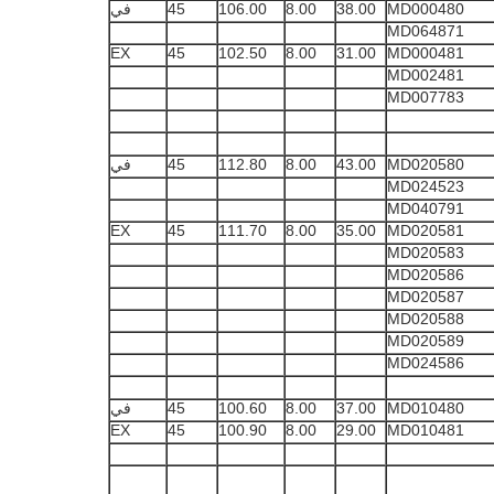
MD000480
38.00
8.00
106.00
45
في
MD064871
EX
45
102.50
8.00
31.00
MD000481
MD002481
MD007783
MD020580
43.00
8.00
112.80
45
في
MD024523
MD040791
EX
45
111.70
8.00
35.00
MD020581
MD020583
MD020586
MD020587
MD020588
MD020589
MD024586
MD010480
37.00
8.00
100.60
45
في
EX
45
100.90
8.00
29.00
MD010481