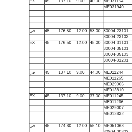
EX
45
137.10
9.00
40.00
ME031154
ME031940
30004-23101
53.00
12.00
176.50
45
في
30004-23103
EX
45
176.50
12.00
45.00
30004-31101
30004-35101
30004-35103
30004-31201
ME011244
44.00
9.00
137.10
45
في
ME011265
ME029006
ME013810
EX
45
137.10
9.00
37.00
ME011245
ME011266
ME029007
ME013832
ME051063
55.10
12.00
174.80
45
في
30904-00302