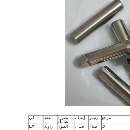
مرجع
رئيس
إيقاف
بصورة
مقعد
في
شاملة
لا.
ضياء.
ضياء.
الطول
زاوية
EX