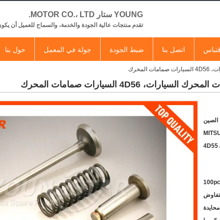
YOUNG ستار MOTOR CO.، LTD.
تقدم منتجات عالية الجودة والخدمة، والسماح للعميل أن يكون
تباس
اتصل بنا
ضبط الجودة
جولة في المعمل
حول بنا
 الصين
MITS
4D55 
100p
لتفاوض
محايدة