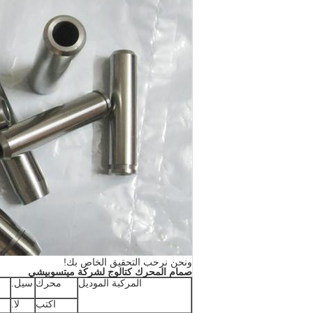
ونحن نرحب التحقيق الخاص بك!
صمام المحرك كتالوج لشركة ميتسوبيشي
المركبة الموديل
محرك
سيل.
اكتب
لا.