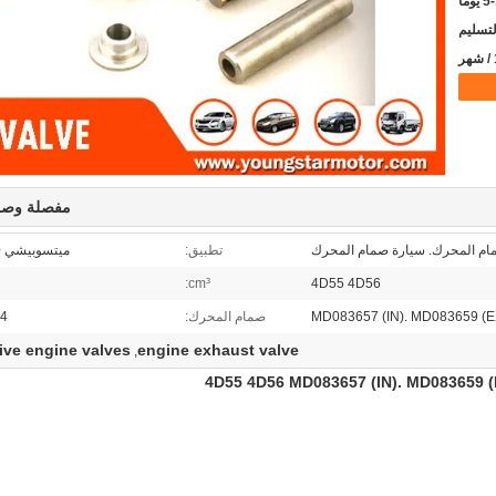
يوما
مفصلة وصف
م المحرك. سيارة صمام المحرك
تطبيق:
ميتسوبيشي L200 L300
cm³:
4D55 4D56
MD083657 (IN). MD083659 (E
صمام المحرك:
/ 4
ive engine valves
engine exhaust valve
,
MD083659 (