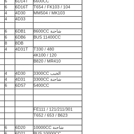
6
6D14T
6600CC
6
6D16T
T654 / FK103 / 104
4
4D30
MM504 / MK103
4
4D33
شاحنة 8600CC
6DB1
6
6
6DB6
BUS 11400CC
8
8DB
4
4D31T
T330 / 480
4K100 / 120
B820 / MR410
الخبب 3300CC
4D30
4
شاحنة 3300CC
4D31
4
6
6DS7
5400CC
FE111 / 121/211/301
T652 / 653 / B623
شاحنة 10000CC
6D20
6
6
6D21
BUS 10000CC