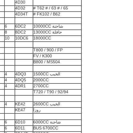
4D30
4D32
T62 # / 63 # / 65 #
4D34T
FK102 / B62 #
شاحنة 10000CC
6DC2
6
حافلة 13000CC
8DC2
8
10
10DC6
18000CC
T800 / 900 / FP
FV / K300
B800 / MS504
الخبب 1500CC
4DQ3
4
4
4DQ5
2000CC
4
4DR1
2700CC
T720 / T90 / 92/94
الخبب 2600CC
KE42
4
روزا
KE47
شاحنة 6000CC
6D10
6
6
6D11
BUS 6700CC