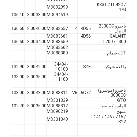
K33T / L042G /
MD092999
47G
X
45
106.10
8.00
38.00
MD094619
باجيرو 2300CC
4D55
4
MD083657
40.00
8.00
136.60
45
ف
الديزل
MD083661
4D56
GALANT
X
45
136.60
8.00
34.00
MD083659
L200 / L300
MD083662
JET صمام
MD088380
ف
34404-
رافعة شوكية
S4E
42.00
8.00
132.90
45
ف
10100
34404-
X
60
133.00
8.00
35.00
11100
باجيرو (مونتيرو)
6G72
V6
MD088811
43.00
8.00
103.00
45
ف
3000CC
MD301339
GTO
الماس / سيغما
MD088812
35.00
8.00
102.70
45
X
مبتهج
MD096219
L141 / 146 / Z16 /
MD301340
S22