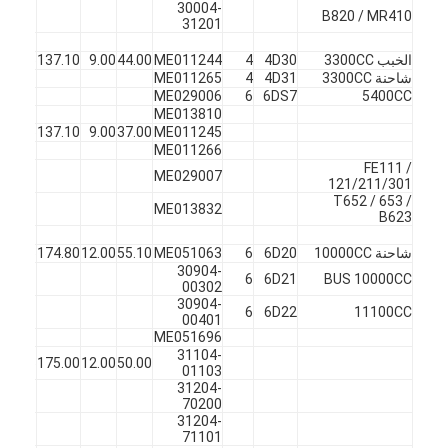
30004-
B820 / MR410
31201
الخبب 3300CC
4D30
4
ME011244
44.00
9.00
137.10
45
ف
شاحنة 3300CC
4D31
4
ME011265
ME029006
6
6DS7
5400CC
ME013810
X
45
137.10
9.00
37.00
ME011245
ME011266
FE111 /
ME029007
121/211/301
T652 / 653 /
ME013832
B623
شاحنة 10000CC
6D20
6
ME051063
55.10
12.00
174.80
45
ف
30904-
6
6D21
BUS 10000CC
00302
30904-
6
6D22
11100CC
00401
ME051696
31104-
X
45
175.00
12.00
50.00
01103
31204-
70200
31204-
71101