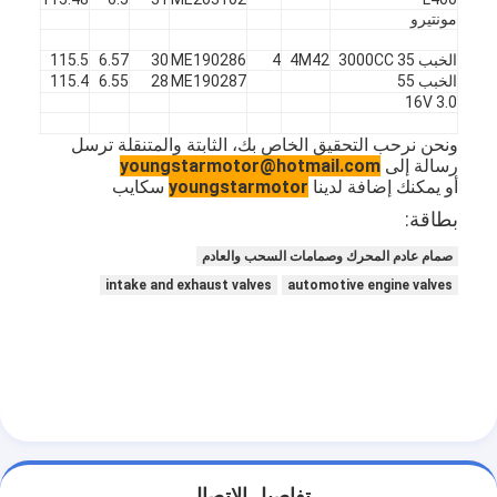
مونتيرو
الخبب 35 3000CC
4M42
4
ME190286
30
6.57
115.5
45
ف
الخبب 55
ME190287
28
6.55
115.4
45
X
16V 3.0
ونحن نرحب التحقيق الخاص بك، الثابتة والمتنقلة ترسل
رسالة إلى
youngstarmotor@hotmail.com
أو يمكنك إضافة لدينا
youngstarmotor
سكايب
بطاقة:
صمام عادم المحرك وصمامات السحب والعادم
intake and exhaust valves
automotive engine valves
تفاصيل الاتصال