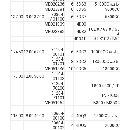
غماز صمام المحرك
حافلة 5100CC
6DS3
6
ME020236
ME023881
6
6DS5
5000CC
30804-
X
45
137.00
9.00
37.00
6
6DS7
5400CC
01100 / 1
ME021039
4D30
T62 # / 63 # / 65
ME023882
4D32
#
4D34T
FK102 / B62 #
31104-
شاحنة 10000CC
6DC2
6
62.00
12.00
174.50
45
ف
00101
31204-
حافلة 13000CC
8DC2
8
01201
ME061546
10
10DC6
18000CC
31104-
X
45
175.00
12.00
50.00
01103
31204-
T800 / 900 / FP
70200
31204-
FV / K300
71101
ME051064
B800 / MS504
30604-
الخبب 1500CC
4DQ3
4
40.00
8.00
118.00
45
ف
00100
30604-
4
4DQ5
2000CC
00102