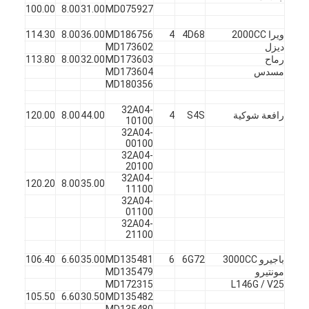
X
45
100.00
8.00
31.00
MD075927
ويرا 2000CC
4D68
4
MD186756
36.00
8.00
114.30
45
ف
ديزل
MD173602
رماح
MD173603
32.00
8.00
113.80
45
X
مسدس
MD173604
MD180356
32A04-
رافعة شوكية
S4S
4
44.00
8.00
120.00
45
ف
10100
32A04-
00100
32A04-
20100
32A04-
X
45
120.20
8.00
35.00
11100
32A04-
01100
32A04-
21100
باجيرو 3000CC
6G72
6
MD135481
35.00
6.60
106.40
45
ف
مونتيرو
MD135479
MD172315
L146G / V25
X
45
105.50
6.60
30.50
MD135482
MD135480