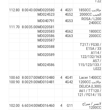
T22
حولنا
جالانت 1850CC
4G51
4
MD020580
43.00
8.00
112.80
45
ف
الخبب 2000CC
4G52
MD024523
جولة في المصنع
ROSA / L200
MD040791
4G53
2400CC
مراقبة الجودة
X
45
111.70
8.00
35.00
MD020581
MD020583
4G62
1800CC
MD020586
4G63
2000CC
اتصل بنا
MD020587
T217 / FG30 /
MD020588
الدردشة الآن
E15A / 33
A114 /
MD020589
122/132/163
A57 /
MD024586
115/123/133 /
L022
محرك أسطوانة قالب
Lacer 1400CC
4G41
4
MD010480
37.00
8.00
100.60
45
ف
كامل الاسطوانة
جالانت 1200CC
4G42
MD010481
29.00
8.00
100.90
45
X
DELICA (L300)
A61 / TT120 /
محرك الاسطوانة
121 / FG14 / 15
محرك عمود
لانسر / ميراج
G11
4
MD016460
34.00
6.60
102.00
45
ف
1200CC