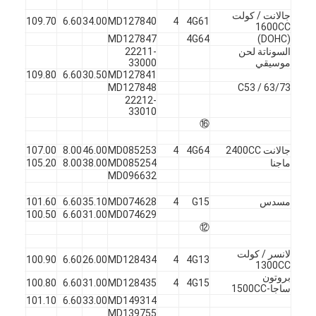
جالانت / كولت
4G61
4
MD127840
34.00
6.60
109.70
45
ف
1600CC
MD127847
4G64
(DOHC)
السوناتة لحن
22211-
موسيقي
33000
X
45
109.80
6.60
30.50
MD127841
MD127848
C53 / 63/73
22212-
33010
⑯
جالانت 2400CC
4G64
4
MD085253
46.00
8.00
107.00
45
ف
ماجنا
MD085254
38.00
8.00
105.20
45
X
MD096632
مسدس
G15
4
MD074628
35.10
6.60
101.60
45
ف
X
45
100.50
6.60
31.00
MD074629
⑫
لانسر / كولت
4G13
4
MD128434
26.00
6.60
100.90
45
ف
1300CC
بروتون
ا
45
100.80
6.60
31.00
MD128435
4
4G15
ساجا-1500CC
ا
X
45
101.10
6.60
33.00
MD149314
MD139755