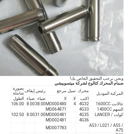
ونحن نرحب التحقيق الخاص بك!
صمام المحرك كتالوج لشركة ميتسوبيشي
بصورة
محرك
سيل.
مرجع
رئيس
إيقاف
مقعد
ف
شاملة
المركبة الموديل
اكتب
لا.
لا.
ضياء.
ضياء.
الطول
زاوية
X
المنزل
جالانت 1600CC
4G32
4
MD000480
38.00
8.00
106.00
45
ف
السهم 1400CC
4G33
MD064871
المنتجات
كولت / LANCER
4G35
MD000481
31.00
8.00
102.50
45
X
MD002481
4G36
A53 / L021 / A55 /
فيديوهات
MD007783
A75