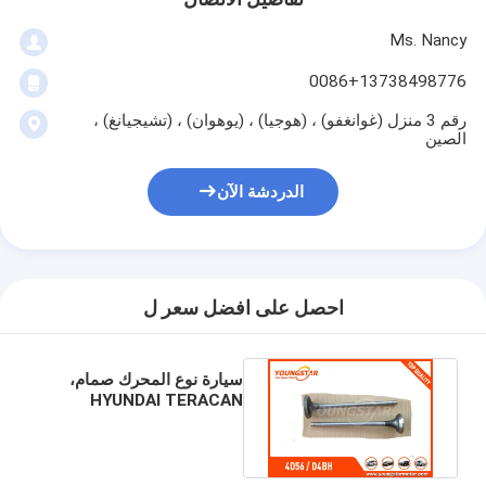
Ms. Nancy
0086+13738498776
رقم 3 منزل (غوانغفو) ، (هوجيا) ، (يوهوان) ، (تشيجيانغ) ،
الصين
الدردشة الآن
احصل على افضل سعر ل
سيارة نوع المحرك صمام،
HYUNDAI TERACAN
صمامات السحب وصمامات
العادم