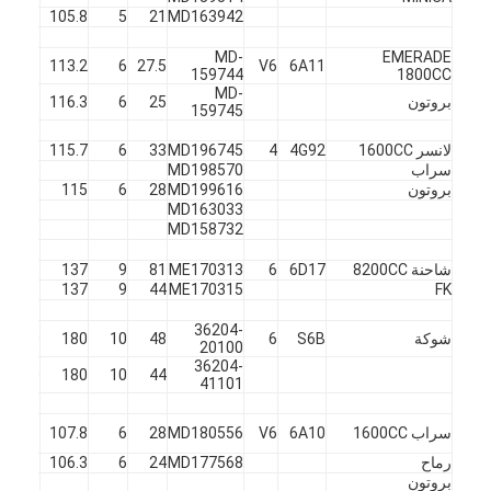
X
45
105.8
5
21
MD163942
MD-
EMERADE
6A11
V6
27.5
6
113.2
45
ف
159744
1800CC
MD-
بروتون
25
6
116.3
45
X
159745
لانسر 1600CC
4G92
4
MD196745
33
6
115.7
45
ف
سراب
MD198570
بروتون
MD199616
28
6
115
45
X
MD163033
MD158732
شاحنة 8200CC
6D17
6
ME170313
81
9
137
45
ف
X
45
137
9
44
ME170315
FK
36204-
شوكة
S6B
6
48
10
180
60
ف
20100
36204-
X
60
180
10
44
41101
سراب 1600CC
6A10
V6
MD180556
28
6
107.8
45
ف
رماح
MD177568
24
6
106.3
45
X
بروتون