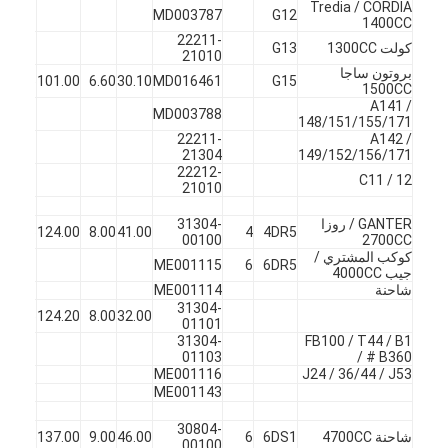
Tredia / CORDIA
عمود الحدبات محرك
MD003787
G12
1400CC
22211-
كولت 1300CC
G13
21010
المحرك توصيل رود
بروتون ساجا
X
45
101.00
6.60
30.10
MD016461
G15
1500CC
محرك الروك ذراع
A141 /
MD003788
148/151/155/171
22211-
A142 /
سيارة صمامات المحرك
21304
149/152/156/171
22212-
C11 / 12
21010
إصلاح رئيس اسطوانة
GANTER / روزا
31304-
4DR5
4
41.00
8.00
124.00
45
ف
العمود المرفقي بكرة
00100
2700CC
كوكب المشتري /
ME001115
6
6DR5
جيب 4000CC
أسطوانة رأس حشية
شاحنة
ME001114
31304-
X
45
124.20
8.00
32.00
توربوتشارجير السيارة
01101
31304-
FB100 / T44 / B1
01103
/ # B360
مضخة قيادة السيارة
ME001116
J24 / 36/44 / J53
ME001143
سيارة محرك جزء
30804-
شاحنة 4700CC
6DS1
6
46.00
9.00
137.00
45
ف
00100