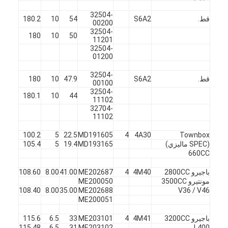
32504-
قط.
S6A2
54
10
180.2
60
ف
00200
32504-
X
60
180
10
50
11201
32504-
01200
32504-
قط.
S6A2
47.9
10
180
45
ف
00100
32504-
X
45
180.1
10
44
11102
32704-
11102
Townbox
4A30
4
MD191605
22.5
5
100.2
45
ف
(SPEC ماليزي)
MD193165
19.4
5
105.4
45
X
660CC
باجيرو 2800CC
4M40
4
ME202687
41.00
8.00
108.60
45
ف
مونتيرو 3500CC
ME200050
X
45
108.40
8.00
35.00
ME202688
V36 / V46
ME200051
باجيرو 3200CC
4M41
4
ME203101
33
6.5
115.6
45
ف
X
45
115.48
6.5
31
ME203102
L400