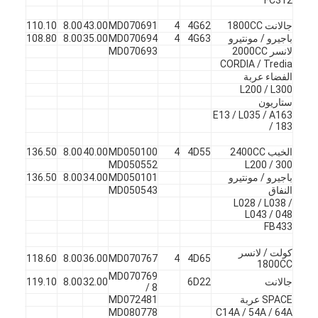
جالانت 1800CC
4G62
4
MD070691
43.00
8.00
110.10
45
ف
باجيرو / مونتيرو
4G63
4
MD070694
35.00
8.00
108.80
45
X
لانسر 2000CC
MD070693
CORDIA / Tredia
الفضاء عربة
L200 / L300
ستاريون
E13 / L035 / A163
/ 183
الخبب 2400CC
4D55
4
MD050100
40.00
8.00
136.50
45
ف
MD050552
L200 / 300
باجيرو / مونتيرو
MD050101
34.00
8.00
136.50
45
X
النفاق
MD050543
L028 / L038 /
L043 / 048
FB433
كولت / لانسر
4D65
4
MD070767
36.00
8.00
118.60
45
ف
1800CC
MD070769
جالانت
6D22
32.00
8.00
119.10
45
X
/ 8
SPACE عربة
MD072481
MD080778
C14A / 54A / 64A