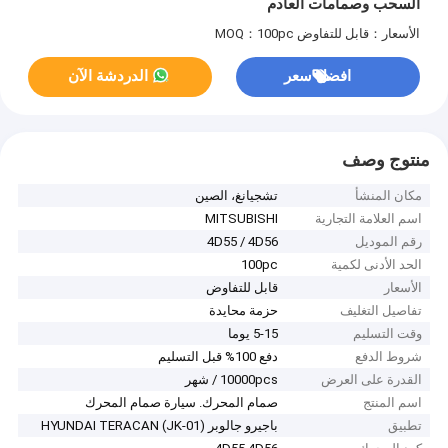
السحب وصمامات العادم
الأسعار：قابل للتفاوض
MOQ：100pc
افضل سعر
الدردشة الآن
منتوج وصف
مكان المنشأ
تشجيانغ، الصين
اسم العلامة التجارية
MITSUBISHI
رقم الموديل
4D55 / 4D56
الحد الأدنى لكمية
100pc
الأسعار
قابل للتفاوض
تفاصيل التغليف
حزمة محايدة
وقت التسليم
5-15 يوما
شروط الدفع
دفع 100% قبل التسليم
القدرة على العرض
10000pcs / شهر
اسم المنتج
صمام المحرك. سيارة صمام المحرك
تطبيق
باجيرو جالوبر (JK-01) HYUNDAI TERACAN