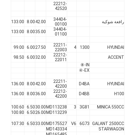
22212-
42520
34404-
رافعة شوكية
42.00
8.00
133.00
45
ف
00100
34404-
X
45
133.00
8.00
35.00
01100
22211-
HYUNDAI
1300
4
27.50
6.00
99.00
45
ف
22003
22212-
X
45
98.50
6.00
32.00
ACCENT
22011
IN-⑧
EX-④
22211-
HYUNDAI
D4BA
42.00
8.00
136.00
45
ف
42200
22212-
X
45
136.00
8.00
36.00
D4BB
H100
42200
MINICA 550CC
3G81
3
MD113238
30.00
6.50
100.60
45
ف
X
45
100.80
6.50
26.00
MD113239
GALANT 2500CC
6G73
V6
MD175527
33.00
6.50
107.30
45
ف
MD143334
STARWAGON
MD165485