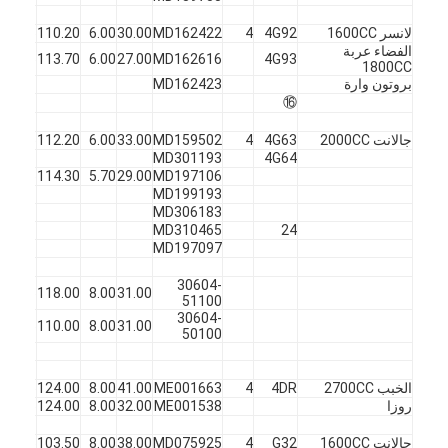
لانسر 1600CC
4G92
4
MD162422
30.00
6.00
110.20
45
ف
الفضاء عربة
X
45
113.70
6.00
27.00
MD162616
4G93
1800CC
بروتون وارة
MD162423
⑯
جالانت 2000CC
4G63
4
MD159502
33.00
6.00
112.20
45
ف
MD301193
4G64
X
45
114.30
5.70
29.00
MD197106
MD199193
MD306183
MD310465
24
MD197097
30604-
31.00
8.00
118.00
45
ف
51100
30604-
X
45
110.00
8.00
31.00
50100
الخبب 2700CC
4DR
4
ME001663
41.00
8.00
124.00
45
ف
روزا
ME001538
32.00
8.00
124.00
45
X
جالانت 1600CC
G32
4
MD075925
38.00
8.00
103.50
45
ف