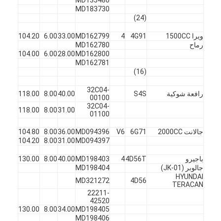
MD183730
(24)
ويرا 1500CC
4G91
4
MD162799
33.00
6.00
104.20
45
ف
رماح
MD162780
X
45
104.00
6.00
28.00
MD162800
MD162781
(16)
32C04-
رافعة شوكية
S4S
40.00
8.00
118.00
45
ف
00100
32C04-
X
45
118.00
8.00
31.00
01100
جالانت 2000CC
6G71
V6
MD094396
36.00
8.00
104.80
45
ف
X
45
104.20
8.00
31.00
MD094397
باجيرو
4D56T
4
MD198403
40.00
8.00
130.00
45
ف
جالوبر (JK-01)
MD198404
HYUNDAI
MD321272
4D56
TERACAN
22211-
42520
X
45
130.00
8.00
34.00
MD198405
MD198406