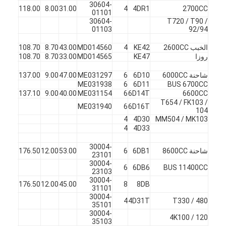
30604-
X
45
118.00
8.00
31.00
4
4DR1
2700CC
01101
30604-
T720 / T90 /
01103
92/94
الخبب 2600CC
KE42
4
MD014560
43.00
8.70
108.70
45
ف
روزا
KE47
MD014565
33.00
8.70
108.70
45
X
شاحنة 6000CC
6D10
6
ME031297
47.00
9.00
137.00
45
ف
ME031938
6
6D11
BUS 6700CC
X
45
137.10
9.00
40.00
ME031154
6
6D14T
6600CC
T654 / FK103 /
ME031940
6
6D16T
104
4
4D30
MM504 / MK103
4
4D33
30004-
شاحنة 8600CC
6DB1
6
53.00
12.00
176.50
45
ف
23101
30004-
6
6DB6
BUS 11400CC
23103
30004-
X
45
176.50
12.00
45.00
8
8DB
31101
30004-
4
4D31T
T330 / 480
35101
30004-
4K100 / 120
35103