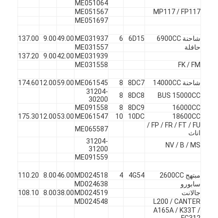
ME051064
ME051567
MP117 / FP117
ME051697
شاحنة 6900CC
6D15
6
ME031937
49.00
9.00
137.00
45
ف
حافلة
ME031557
X
45
137.20
9.00
42.00
ME031939
ME031558
FK / FM
شاحنة 14000CC
8DC7
8
ME061545
59.00
12.00
174.60
45
ف
31204-
8
8DC8
BUS 15000CC
30200
ME091558
8
8DC9
16000CC
X
45
175.30
12.00
53.00
ME061547
10
10DC
18600CC
FP / FR / FT / FU /
ME065587
اناث
31204-
NV / B / MS
31200
ME091559
مبتهج 2600CC
4G54
4
MD024518
46.00
8.00
110.20
45
ف
سابورو
MD024638
جالانت
MD024519
38.00
8.00
108.10
45
X
MD024548
L200 / CANTER
A165A / K33T /
FC312