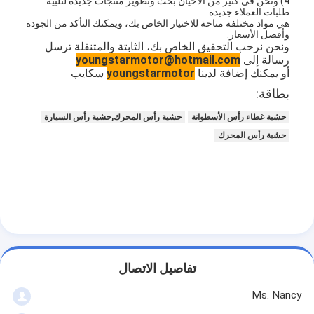
4) ونحن في كثير من الأحيان بحث وتطوير منتجات جديدة لتلبية
طلبات العملاء جديدة
هي مواد مختلفة متاحة للاختيار الخاص بك، ويمكنك التأكد من الجودة
وأفضل الأسعار.
ونحن نرحب التحقيق الخاص بك، الثابتة والمتنقلة ترسل
رسالة إلى
youngstarmotor@hotmail.com
أو يمكنك إضافة لدينا
youngstarmotor
سكايب
بطاقة:
حشية غطاء رأس الأسطوانة
حشية رأس المحرك,حشية رأس السيارة
حشية رأس المحرك
تفاصيل الاتصال
Ms. Nancy