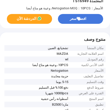
المعتمدة TS16949
الأسعار：Netogiation
MOQ：10PCS، وعينة هو متاح أيضا
افضل سعر
الدردشة الآن
منتوج وصف
مكان المنشأ
تشجيانغ، الصين
اسم العلامة التجارية
MAZDA
رقم الموديل
wl
الحد الأدنى لكمية
10PCS، وعينة هو متاح أيضا
الأسعار
Netogiation
تفاصيل التغليف
حزمة محايدة
وقت التسليم
5-15 يوما
شروط الدفع
دفع 100% قبل التسليم
القدرة على العرض
10000pcs شهريا
اسم المنتج
أسطوانة رأس حشية
تطبيق
مازدا B2500