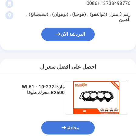
0086+13738498776
رقم 3 منزل (غوانغفو) ، (هوجيا) ، (يوهوان) ، (تشيجيانغ) ،
الصين
الدردشة الآن
احصل على افضل سعر ل
مازدا WL51 - 10-272
B2500 محرك طوقا
الاسطوانة المعتمدة
المنزل
TS16949
المنتجات
محادثة
فيديوهات