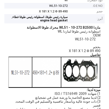
كود المحرك
wl
WL51-10-272
O.E NO.
حجم
490 X 181 X 1.2 Φ 89
,
سيارة رئيس طوقا، اسطوانة رئيس طوقا غطاء
أبرز:
engine head gasket
مازدا WL51 - 10-272 B2500 محرك طوقا الاسطوانة
اسطوانة رئيس طوقا لمازدا WL
OEM:
WL51-10-272
بحجم
490 X 181 X 1.2 Φ 89
تفاصيل
ميزة لدينا:
1) شهادة: ISO / TS16949: 2009
2) لدينا مصنع الخاصة بنا ورشة عمل في تشجيانغ
3) ذات جودة عالية وبأسعار تنافسية والتسليم في الوقت المحدد
قصير