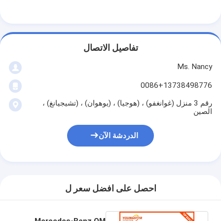
تفاصيل الاتصال
Ms. Nancy
0086+13738498776
رقم 3 منزل (غوانغفو) ، (هوجيا) ، (يوهوان) ، (تشيجيانغ) ،
الصين
الدردشة الآن
احصل على افضل سعر ل