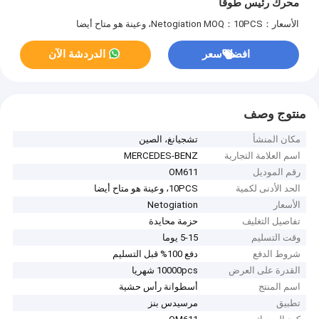
محرك رئيس طوقا
الأسعار：Netogiation
MOQ：10PCS، وعينة هو متاح أيضا
افضل سعر
الدردشة الآن
منتوج وصف
مكان المنشأ
تشجيانغ، الصين
اسم العلامة التجارية
MERCEDES-BENZ
رقم الموديل
OM611
الحد الأدنى لكمية
10PCS، وعينة هو متاح أيضا
الأسعار
Netogiation
تفاصيل التغليف
حزمة محايدة
وقت التسليم
5-15 يوما
شروط الدفع
دفع 100% قبل التسليم
القدرة على العرض
10000pcs شهريا
اسم المنتج
أسطوانة رأس حشية
تطبيق
مرسيدس بنز