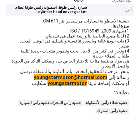
كود المحرك
OM611
,
سيارة رئيس طوقا، اسطوانة رئيس طوقا غطاء
أبرز:
cylinder head cover gasket
حشية الاسطوانة لسيارات مرسيدس بنز OM 611
ميزة لدينا:
1) شهادة: ISO / TS16949: 2009
2) لدينا مصنع الخاصة بنا ورشة عمل في تشجيانغ
3) ذات جودة عالية وبأسعار تنافسية والتسليم في الوقت المحدد
قصير
4) ونحن في كثير من الأحيان بحث وتطوير منتجات جديدة لتلبية
طلبات العملاء جديدة
هي مواد مختلفة متاحة للاختيار الخاص بك، ويمكنك التأكد من الجودة
وأفضل الأسعار.
ونحن نرحب التحقيق الخاص بك، الثابتة والمتنقلة ترسل
رسالة إلى
youngstarmotor@hotmail.com
أو يمكنك إضافة لدينا
youngstarmotor
سكايب
بطاقة:
حشية غطاء رأس الأسطوانة
حشية رأس المحرك,حشية رأس السيارة
حشية رأس المحرك