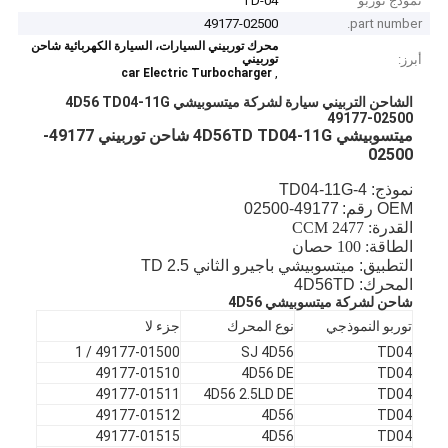
نموذج توربو
TD-04
49177-02500
part number.
محرك توربيني السيارات، السيارة الكهربائية شاحن
أبرز:
توربيني
,
car Electric Turbocharger
الشاحن التربيني سيارة لشركة ميتسوبيشي 4D56 TD04-11G
49177-02500
ميتسوبيشي 4D56TD TD04-11G شاحن توربيني 49177-
02500
نموذج: TD04-11G-4
OEM رقم:
49177-02500
القدرة: 2477 CCM
الطاقة: 100 حصان
التطبيق: ميتسوبيشي باجيرو الثاني 2.5 TD
المحرك: 4D56TD
شاحن لشركة ميتسوبيشي 4D56
توربو النموذجي
نوع المحرك
جزء لا
49177-01500 / 1
SJ 4D56
TD04
49177-01510
4D56 DE
TD04
49177-01511
4D56 2.5LD DE
TD04
49177-01512
4D56
TD04
49177-01515
4D56
TD04