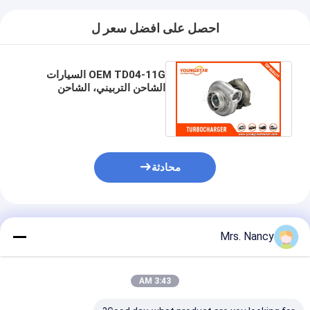
غماز صمام المحرك
احصل على افضل سعر ل
OEM TD04-11G السيارات
الشاحن التربيني، الشاحن
التربيني السيارات لشركة
ميتسوبيشي 4D56
محادثة
المنتجات الموصى بها
Mrs. Nancy
3:43 AM