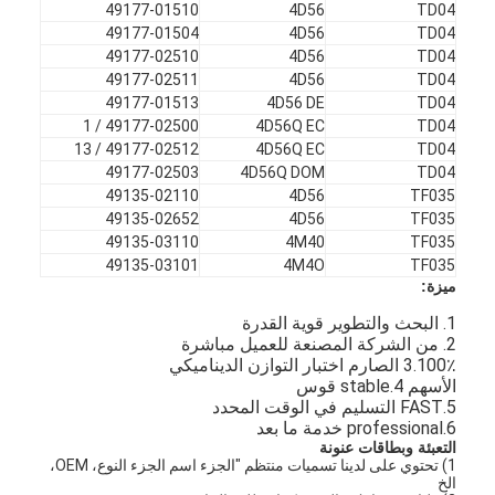
49177-01510
4D56
TD04
49177-01504
4D56
TD04
49177-02510
4D56
TD04
49177-02511
4D56
TD04
49177-01513
4D56 DE
TD04
49177-02500 / 1
4D56Q EC
TD04
49177-02512 / 13
4D56Q EC
TD04
49177-02503
4D56Q DOM
TD04
49135-02110
4D56
TF035
49135-02652
4D56
TF035
49135-03110
4M40
TF035
49135-03101
4M4O
TF035
ميزة:
1. البحث والتطوير قوية القدرة
2. من الشركة المصنعة للعميل مباشرة
3.100٪ الصارم اختبار التوازن الديناميكي
الأسهم 4.stable قوس
5.FAST التسليم في الوقت المحدد
6.professional خدمة ما بعد
التعبئة وبطاقات عنونة
1) تحتوي على لدينا تسميات منتظم "الجزء اسم الجزء النوع، OEM،
الخ