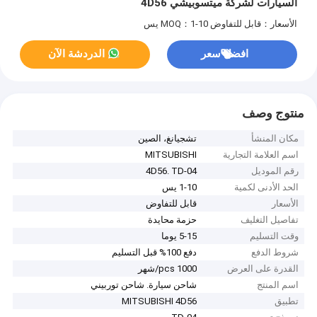
السيارات لشركة ميتسوبيشي 4D56
الأسعار：قابل للتفاوض
MOQ：1-10 يس
افضل سعر
الدردشة الآن
منتوج وصف
مكان المنشأ
تشجيانغ، الصين
اسم العلامة التجارية
MITSUBISHI
رقم الموديل
4D56. TD-04
الحد الأدنى لكمية
1-10 يس
الأسعار
قابل للتفاوض
تفاصيل التغليف
حزمة محايدة
وقت التسليم
5-15 يوما
شروط الدفع
دفع 100% قبل التسليم
القدرة على العرض
1000 pcs/شهر
اسم المنتج
شاحن سيارة. شاحن توربيني
تطبيق
MITSUBISHI 4D56