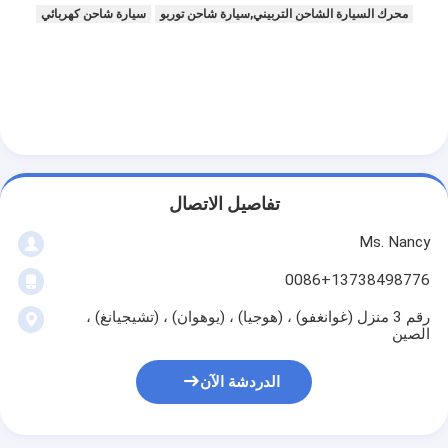
عمود الحدبات محرك
محرك السيارة الشاحن التربيني,سيارة شاحن توربو
سيارة شاحن كهربائي
المحرك توصيل رود
محرك الروك ذراع
سيارة صمامات المحرك
إصلاح رئيس اسطوانة
تفاصيل الاتصال
العمود المرفقي بكرة
Ms. Nancy
أسطوانة رأس حشية
0086+13738498776
رقم 3 منزل (غوانغفو) ، (هوجيا) ، (يوهوان) ، (تشيجيانغ) ،
توربوتشارجير السيارة
الصين
مضخة قيادة السيارة
الدردشة الآن
سيارة محرك جزء