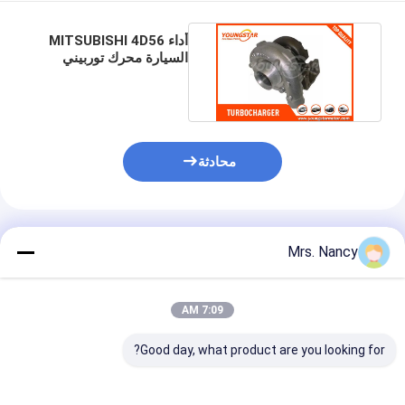
غماز صمام المحرك
أداء MITSUBISHI 4D56
السيارة محرك توربيني
TD04 49177-02512
محادثة
المنتجات الموصى بها
Mrs. Nancy
7:09 AM
Good day, what product are you looking for?