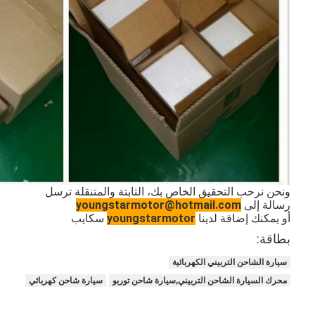
حولنا
جولة في المصنع
مراقبة الجودة
اتصل بنا
الدردشة الآن
ونحن نرحب التحقيق الخاص بك، الثابتة والمتنقلة ترسل
محرك أسطوانة قالب
رسالة إلى
youngstarmotor@hotmail.com
أو يمكنك إضافة لدينا
youngstarmotor
سكايب
كامل الاسطوانة
بطاقة:
محرك الاسطوانة
سيارة الشاحن التربيني الكهربائية
محرك السيارة الشاحن التربيني,سيارة شاحن توربو
سيارة شاحن كهربائي
محرك عمود