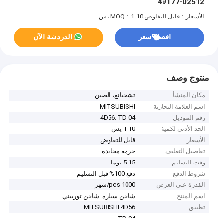
49177-02512
الأسعار：قابل للتفاوض
MOQ：1-10 يس
افضل سعر
الدردشة الآن
منتوج وصف
مكان المنشأ
تشجيانغ، الصين
اسم العلامة التجارية
MITSUBISHI
رقم الموديل
4D56. TD-04
الحد الأدنى لكمية
1-10 يس
الأسعار
قابل للتفاوض
تفاصيل التغليف
حزمة محايدة
وقت التسليم
5-15 يوما
شروط الدفع
دفع 100% قبل التسليم
القدرة على العرض
1000 pcs/شهر
اسم المنتج
شاحن سيارة. شاحن توربيني
تطبيق
MITSUBISHI 4D56