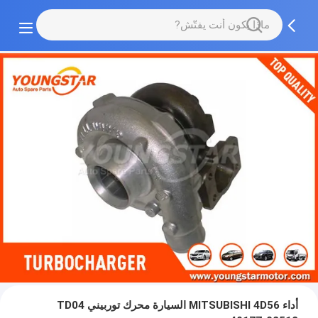
أداء MITSUBISHI 4D56 السيارة محرك توربيني TD04