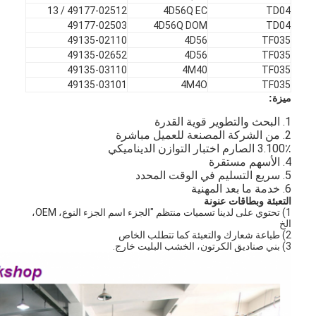
49177-02512 / 13
4D56Q EC
TD04
49177-02503
4D56Q DOM
TD04
49135-02110
4D56
TF035
49135-02652
4D56
TF035
49135-03110
4M40
TF035
49135-03101
4M4O
TF035
ميزة:
1. البحث والتطوير قوية القدرة
2. من الشركة المصنعة للعميل مباشرة
3.100٪ الصارم اختبار التوازن الديناميكي
4. الأسهم مستقرة
5. سريع التسليم في الوقت المحدد
6. خدمة ما بعد المهنية
التعبئة وبطاقات عنونة
1) تحتوي على لدينا تسميات منتظم "الجزء اسم الجزء النوع، OEM،
الخ
2) طباعة شعارك والتعبئة كما تتطلب الخاص
3) بني صناديق الكرتون، الخشب البليت خارج.