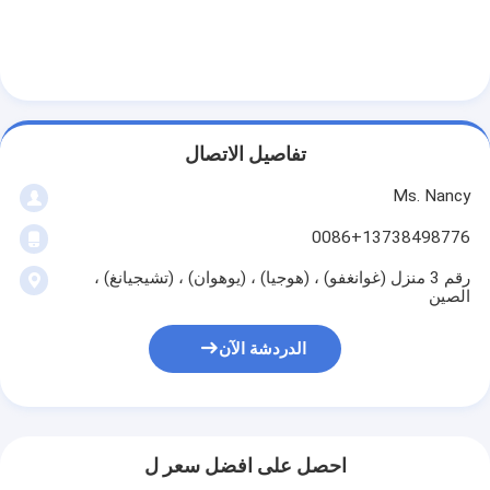
عمود الحدبات محرك
المحرك توصيل رود
محرك الروك ذراع
تفاصيل الاتصال
سيارة صمامات المحرك
Ms. Nancy
إصلاح رئيس اسطوانة
0086+13738498776
العمود المرفقي بكرة
رقم 3 منزل (غوانغفو) ، (هوجيا) ، (يوهوان) ، (تشيجيانغ) ،
الصين
أسطوانة رأس حشية
الدردشة الآن
توربوتشارجير السيارة
مضخة قيادة السيارة
سيارة محرك جزء
احصل على افضل سعر ل