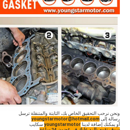
المنزل
المنتجات
ونحن نرحب التحقيق الخاص بك، الثابتة والمتنقلة ترسل
رسالة إلى
youngstarmotor@hotmail.com
فيديوهات
أو يمكنك إضافة لدينا
youngstarmotor
سكايب
سوف نقوم بالرد عليك في غضون 24 ساعة