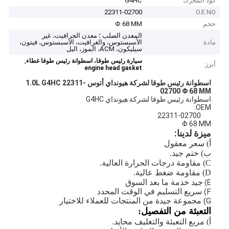
كود المحرك
G4HC
22311-02700
O.E NO.
حجم
Φ 68 MM
المعدن الصلب ؛ معدن الجرافيت، غير
مادة
الأسبستوس، والغرافيت، الاسبستوس، فيتون،
سيليكون، ACM، الموز، البل
,
سيارة رئيس طوقا، اسطوانة رئيس طوقا غطاء
أبرز:
engine head gasket
اسطوانة رئيس طوقا لشركة هيونداي أتوس 1.0L G4HC 22311-
02700 Φ 68 MM
اسطوانة رئيس طوقا لشركة هيونداي G4HC
OEM:
22311-02700
Φ 68 MM
ميزة لدينا:
أ) سعر معقول
ب) ختم جيد.
C) مقاومة درجات الحرارة العالية.
D) مقاومة ضغط عالية.
جيد خدمة ما بعد السوق
E)
F) سريع التسليم في الوقت المحدد
G) مجموعة جيدة من المنتجات للعملاء للاختيار
التعبئة من التفصيل:
أ) مربع التعبئة والتغليف
محايد.