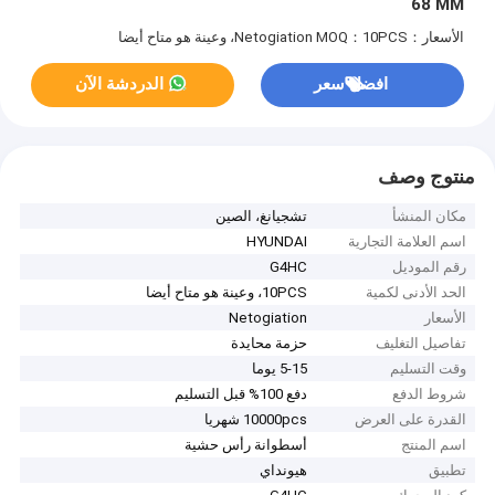
68 MM
الأسعار：Netogiation
MOQ：10PCS، وعينة هو متاح أيضا
افضل سعر
الدردشة الآن
منتوج وصف
مكان المنشأ
تشجيانغ، الصين
اسم العلامة التجارية
HYUNDAI
رقم الموديل
G4HC
الحد الأدنى لكمية
10PCS، وعينة هو متاح أيضا
الأسعار
Netogiation
تفاصيل التغليف
حزمة محايدة
وقت التسليم
5-15 يوما
شروط الدفع
دفع 100% قبل التسليم
القدرة على العرض
10000pcs شهريا
اسم المنتج
أسطوانة رأس حشية
تطبيق
هيونداي