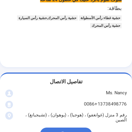
حولنا
بطاقة:
حشية غطاء رأس الأسطوانة
حشية رأس المحرك,حشية رأس السيارة
جولة في المصنع
حشية رأس المحرك
مراقبة الجودة
اتصل بنا
الدردشة الآن
تفاصيل الاتصال
محرك أسطوانة قالب
Ms. Nancy
كامل الاسطوانة
0086+13738498776
محرك الاسطوانة
رقم 3 منزل (غوانغفو) ، (هوجيا) ، (يوهوان) ، (تشيجيانغ) ،
الصين
محرك عمود