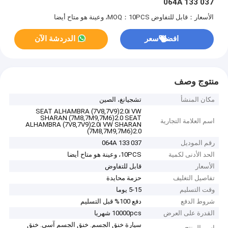
037 133 064A
الأسعار：قابل للتفاوض
MOQ：10PCS، وعينة هو متاح أيضا
افضل سعر
الدردشة الآن
منتوج وصف
مكان المنشأ
تشجيانغ، الصين
SEAT ALHAMBRA (7V8,7V9)2.0i VW
SHARAN (7M8,7M9,7M6)2.0 SEAT
اسم العلامة التجارية
ALHAMBRA (7V8,7V9)2.0i VW SHARAN
(7M8,7M9,7M6)2.0
رقم الموديل
037 133 064A
الحد الأدنى لكمية
10PCS، وعينة هو متاح أيضا
الأسعار
قابل للتفاوض
تفاصيل التغليف
حزمة محايدة
وقت التسليم
5-15 يوما
شروط الدفع
دفع 100% قبل التسليم
القدرة على العرض
10000pcs شهريا
سيارة خنق الجسم. خنق الجسم آسى. خنق
اسم المنتج