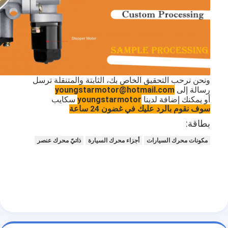
حولنا
جولة في المصنع
مراقبة الجودة
اتصل بنا
ونحن نرحب التحقيق الخاص بك، الثابتة والمتنقلة ترسل
رسالة إلى
youngstarmotor@hotmail.com
أو يمكنك إضافة لدينا
youngstarmotor
سكايب
الدردشة الآن
سوف نقوم بالرد عليك في غضون 24 ساعة
بطاقة:
مكونات محرك السيارات
أجزاء محرك السيارة
ذاتيّ محرك عنصر
محرك أسطوانة قالب
كامل الاسطوانة
محرك الاسطوانة
محرك عمود