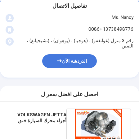
عمود الحدبات محرك
تفاصيل الاتصال
Ms. Nancy
المحرك توصيل رود
0086+13738498776
محرك الروك ذراع
رقم 3 منزل (غوانغفو) ، (هوجيا) ، (يوهوان) ، (تشيجيانغ) ،
سيارة صمامات المحرك
الصين
إصلاح رئيس اسطوانة
الدردشة الآن
العمود المرفقي بكرة
أسطوانة رأس حشية
احصل على افضل سعر ل
توربوتشارجير السيارة
مضخة قيادة السيارة
VOLKSWAGEN JETTA
أجزاء محرك السيارة خنق
الجسم 037 133 064A
سيارة محرك جزء