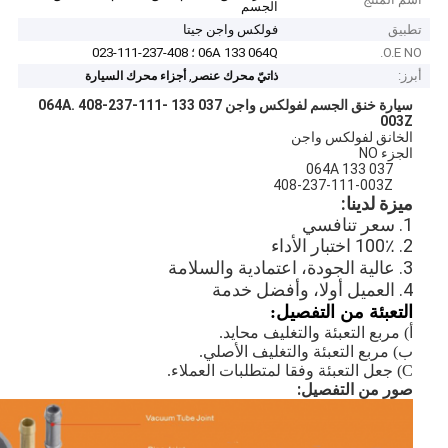
الجسم
تطبيق
فولكس واجن جيتا
O.E NO.
06A 133 064Q ؛ 408-237-111-023
أبرز:
,
ذاتيّ محرك عنصر
أجزاء محرك السيارة
سيارة خنق الجسم لفولكس واجن 037 133 064A.
408-237-111-
003Z
الخانق لفولكس واجن
الجزء NO
037 133 064A
408-237-111-003Z
ميزة لدينا:
1. سعر تنافسي
2. 100٪ اختبار الأداء
3. عالية الجودة، اعتمادية والسلامة
4. العميل أولا، وأفضل خدمة
التعبئة من التفصيل:
أ) مربع التعبئة والتغليف
محايد.
ب) مربع التعبئة والتغليف الأصلي.
C) جعل التعبئة وفقا لمتطلبات العملاء.
صور من التفصيل: