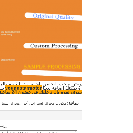
ونحن نرحب التحقيق الخاص بك، الثابتة والم
أو يمكنك إضافة لدينا
youngstarmotor
سك
سوف نقوم بالرد عليك في غضون 24 ساعة
,
بطاقة:
مكونات محرك السيارات
أجزاء محرك السيار
إرسا