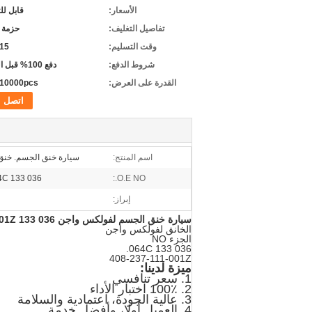
الأسعار:
قابل ل
تفاصيل التغليف:
حزمة 
وقت التسليم:
5-15 
شروط الدفع:
دفع 100% قبل التسليم
القدرة على العرض:
10000pcs شهريا
اتصل
اسم المنتج:
سيارة خنق الجسم. خنق
O.E NO.:
036 133 064C ؛ 408-237-111-001Z
إبراز:
سيارة خنق الجسم لفولكس واجن 036 133 064C.
001Z
الخانق لفولكس واجن
الجزء NO
036 133 064C.
408-237-111-001Z
ميزة لدينا:
1. سعر تنافسي
2. 100٪ اختبار الأداء
3. عالية الجودة، اعتمادية والسلامة
4. العميل أولا، وأفضل خدمة