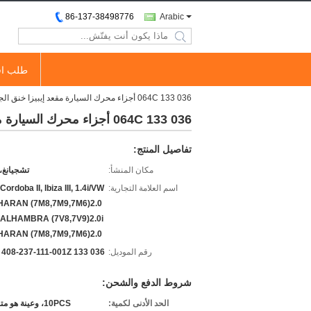
86-137-38498776
Arabic
search
طلب اق
036 133 064C أجزاء محرك السيارة مقعد إيبيزا خنق الجسم لفولكس واجن
036 133 064C أجزاء محرك السيارة مقعد إيبيزا خنق الجسم لفولكس واجن
تفاصيل المنتج:
مكان المنشأ:
تشجيانغ،
اسم العلامة التجارية:
ordoba II, Ibiza III, 1.4i/VW
HARAN (7M8,7M9,7M6)2.0
ALHAMBRA (7V8,7V9)2.0i
HARAN (7M8,7M9,7M6)2.0
رقم الموديل:
036 133 064C. 408-237-111-001Z
شروط الدفع والشحن:
الحد الأدنى لكمية:
10PCS، وعينة هو متاح أيضا