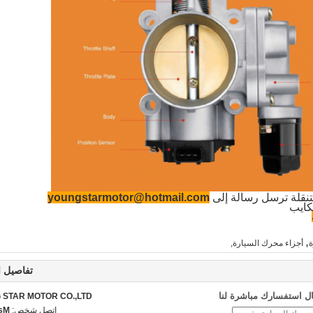
تنقلة ترسل رسالة إلى
youngstarmotor@hotmail.com
ايب
,
ة
أجزاء محرك السيارة,
تفاصيل ا
ل استفسارك مباشرة لنا
STAR MOTOR CO.,LTD.
اتصل شخص:
ncy