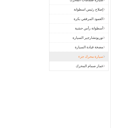
سيارة صمامات المحرك
إصلاح رئيس اسطوانة
العمود المرفقي بكرة
أسطوانة رأس حشية
توربوتشارجير السيارة
مضخة قيادة السيارة
سيارة محرك جزء
غماز صمام المحرك