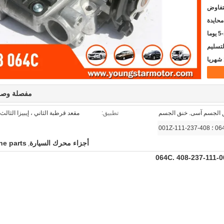
لتفاوض
محايدة
يوما
مفصلة وصف
 الجسم آسى. خنق الجسم
تطبيق:
مقعد قرطبة الثاني ، إيبيزا الثالث ، 4i / VW
أجزاء محرك السيارة
ne parts
,
408-237-111-