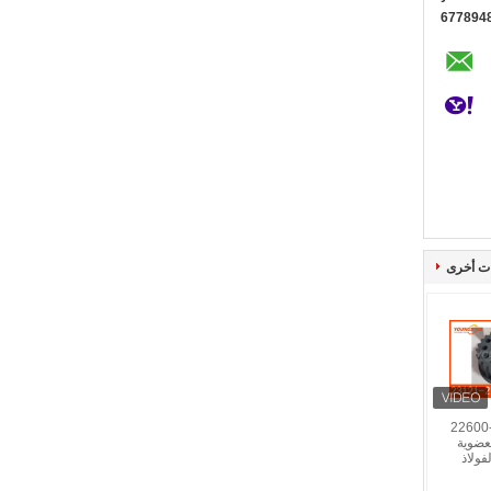
0086+1
ت أخرى
هيونداي 23121-22600
عضوية