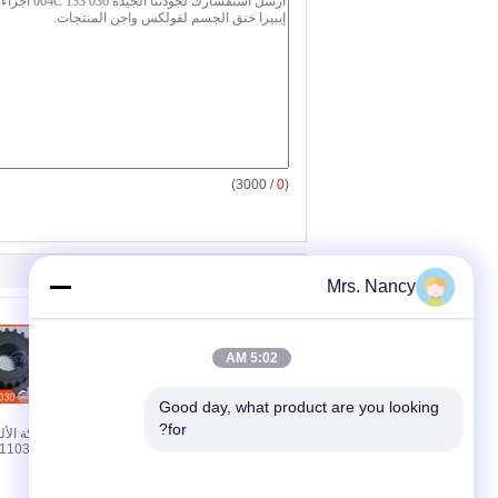
/ 3000)
0
(
Mrs. Nancy
5:02 AM
Good day, what product are you looking 
for?
96352740 عجلة التوقيت
مادة سبيكة الأل
لشركة شيفروليه6
13521-11030