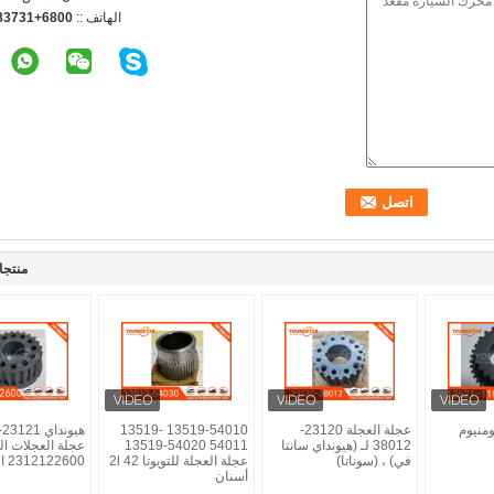
الهاتف ::
3738498776
منتجا
ومنيوم
عجلة العجلة 23120-
13519-54010 13519-
38012 لـ (هيونداي سانتا
54011 13519-54020
عجلة العجلات ال
في) ، (سوناتا)
عجلة العجلة للتويوتا 2l 42
2312122600 الفولاذ
أسنان