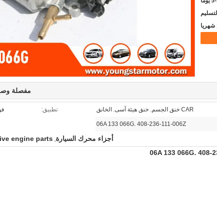
يوما
مفصلة وصف
CAR خنق الجسم. خنق هيئة آسى. الخانق
تطبيق:
فو
06A 133 066G. 408-236-111-006Z
أجزاء محرك السيارة
ive engine parts
,
408-2