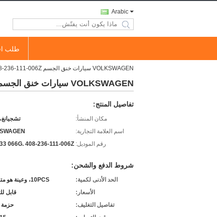
Arabic
search
طلب اق
VOLKSWAGEN سيارات خنق الجسم 06A 133 066G، 408-236-111-006Z محرك خنق الجسم
VOLKSWAGEN سيارات خنق الجسم 06A 133 066G، 408-236-111-006Z محرك خنق الجسم
تفاصيل المنتج:
مكان المنشأ:
تشجيانغ،
اسم العلامة التجارية:
KSWAGEN
رقم الموديل:
33 066G. 408-236-111-006Z
شروط الدفع والشحن:
الحد الأدنى لكمية:
10PCS، وعينة هو متاح أيضا
الأسعار:
قابل ل
تفاصيل التغليف:
حزمة 