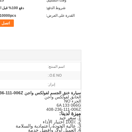
وقت التسليم:
5-15 
شروط الدفع:
دفع 100% قبل التسليم
القدرة على العرض:
10000pcs شهريا
اتصل
اسم المنتج:
O.E NO.:
إبراز:
سيارة خنق الجسم لفولكس واجن 06A 133 066G.
36-111-006Z
الخانق لفولكس واجن
الجزء NO
6A 133 066G
408-236-111-006Z
ميزة لدينا:
1. سعر جيد
2. 100٪ اختبار الأداء
3. عالية الجودة، اعتمادية والسلامة
4. العميل أولا، وأفضل خدمة