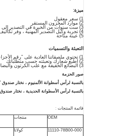
ميزة
:
1) سعر معقول
2) موارد المخزون المستقر
3) ست سنوات من الخبرة في التصدير إلى الأسواق الخارجية
4) تجربة وكيل التصدير المهنية ، وفر تكاليف الشحن الخاصة بك
5) عينة متاحة
التعبئة والتسميات
1) تحتوي ملصقاتنا العادية على "رقم الأجزاء ، الاسم باللغة الإنجليزية ، OEM ، إلخ.
2) اطبع شعارك وتعبئته حسب متطلباتك
3) البضائع الخفيفة مع علب الكرتون والبضائع الثقيلة مع الصناديق الخشبية أو البليت
صور الحزمة
بالنسبة لرأس أسطوانة الألمنيوم ، نختار صندوق 
بالنسبة لرأس الأسطوانة الحديدية ، نختار صند
قائمة المنتجات :
OEM
منتجات
11110-78B00-000
كولاتا