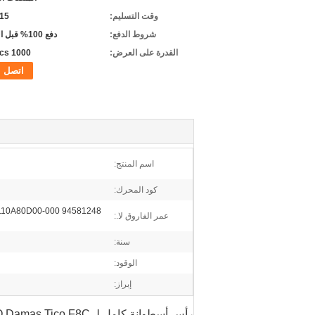
وقت التسليم:
5-15 
شروط الدفع:
دفع 100% قبل التسليم
القدرة على العرض:
1000 pcs/شهر
اتصل
اسم المنتج:
كود المحرك:
11110A80D00-000
عمر الفاروق لا.:
سنة:
الوقود:
إبراز:
رأس أسطوانة كامل لـ DAEWOO Damas Tico F8C