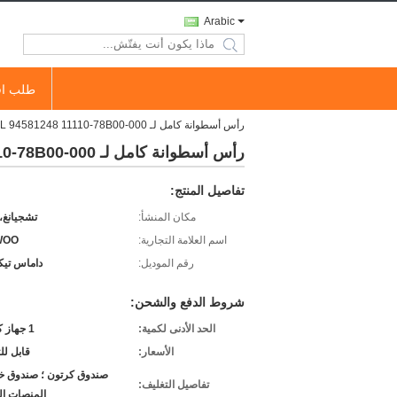
Arabic
search
طلب اق
رأس أسطوانة كامل لـ DAEWOO Damas Tico F8C 0.8L 94581248 11110-78B00-000
رأس أسطوانة كامل لـ DAEWOO Damas Tico F8C 0.8L 94581248 11110-78B00-000
تفاصيل المنتج:
مكان المنشأ:
تشجيانغ،
اسم العلامة التجارية:
WOO
رقم الموديل:
داماس تيكو C
شروط الدفع والشحن:
الحد الأدنى لكمية:
1 جهاز كمبيوتر
الأسعار:
قابل ل
صندوق كرتون ؛ صندوق خ
تفاصيل التغليف:
المنصات ال