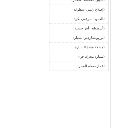
سيارة صمامات المحرك
إصلاح رئيس اسطوانة
العمود المرفقي بكرة
أسطوانة رأس حشية
توربوتشارجير السيارة
مضخة قيادة السيارة
سيارة محرك جزء
غماز صمام المحرك