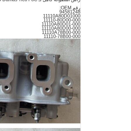
رقم OEM:
94581248
11110A80D01000
11110-80D00-000
11110A80D01-000
11110A80D00-000
11110A78B00-000
11110-78B00-000