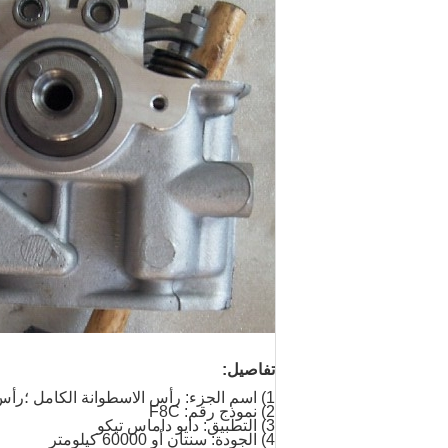
تفاصيل:
1) اسم الجزء: رأس الاسطوانة الكامل ؛رأس الاسطوانة آسى
2) نموذج رقم: F8C
3) التطبيق: دايو داماس تيكو
4) الجودة: سنتان أو 60000 كيلومتر