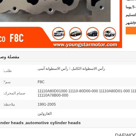
يوما
مفصلة وصف
رأس الاسطوانة الكامل ؛ رأس الاسطوانة آسى
طلب:
F8C
سم³:
94581248 11110A80D01000 11110-80D00-000 11110A80D01-000 
صمام المحرك:
11110A78B00-000
1991-2005
ملاحظة:
الغازولين
inder heads
automotive cylinder heads
,