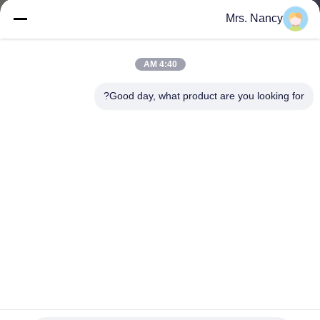
الجودة
Mrs. Nancy
اتصل
4:40 AM
بنا
Good day, what product are you looking for?
اطلب
اقتباس
خريطة
الموقع
PRIVACY
POLICY
ارتفاع أداء السيارة محرك الاسطوانة OK75A - 10-100 لكيا
K3000 JT