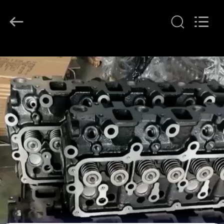
YOUNG
STAR
MOTOR
CO.,LTD..
All
Rights
Reserved.
المنزل
المنتجات
حولنا
جولة
في
المصنع
مراقبة