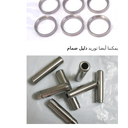
عمود الحدبات محرك
المحرك توصيل رود
محرك الروك ذراع
سيارة صمامات المحرك
يمكننا أيضا توريد
دليل صمام
إصلاح رئيس اسطوانة
العمود المرفقي بكرة
أسطوانة رأس حشية
توربوتشارجير السيارة
مضخة قيادة السيارة
سيارة محرك جزء