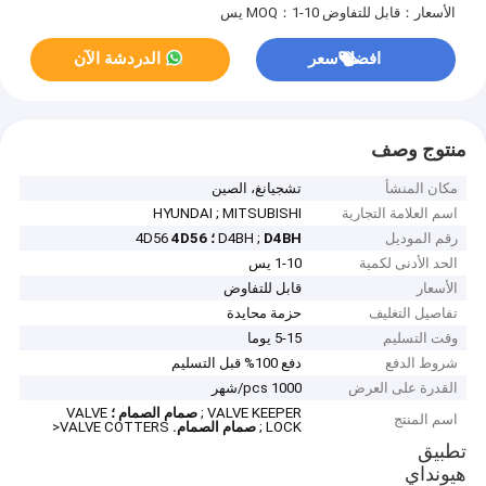
الأسعار：قابل للتفاوض
MOQ：1-10 يس
افضل سعر
الدردشة الآن
منتوج وصف
مكان المنشأ
تشجيانغ، الصين
اسم العلامة التجارية
HYUNDAI ; MITSUBISHI
رقم الموديل
D4BH ؛
D4BH ;
4D56
4D56
الحد الأدنى لكمية
1-10 يس
الأسعار
قابل للتفاوض
تفاصيل التغليف
حزمة محايدة
وقت التسليم
5-15 يوما
شروط الدفع
دفع 100% قبل التسليم
القدرة على العرض
1000 pcs/شهر
VALVE KEEPER ;
صمام الصمام ؛
VALVE
اسم المنتج
LOCK ;
صمام الصمام.
VALVE COTTERS<
تطبيق
هيونداي