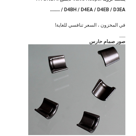
D4BH / D4EA / D4EB / D3EA / ........
في المخزون ، السعر تنافسي للغاية!
.....
صور صمام حارس