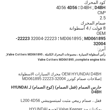
كود المحرك
D4BH ؛
D4BH ;
4D56
4D56
CM³
2.5
صمام المحرك
8 فولت / 4 أسطوانة
OEM
MD061895 ؛
MD061895 ;
22223-32004
22223-
32004
أبرز:
,
رأس أسطوانة السيارة ، مجموعات المحرك الكاملة ، Valve Cotters MD061895
,
Valve Cotters MD061895
complete engine kits
OEM HYUNDAI D4BH محرك السيارات الاسطوانة
إصلاحات صمام كوترز MD061895 22223-32004
حارس الصمام (قفل الصمام) (كوخ الصمام) لـ HYUNDAI
D4BH
قفل ، صمام ربيعي مثبت لميتسوبيشي L200 4D56
يمكننا تزويد Valve Keeper لجميع HYUNDAI