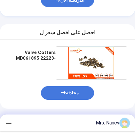
الدردشة الآن
احصل على افضل سعر ل
Valve Cotters
MD061895 22223-
32004 لـ D4BH
محادثة
المنتجات الموصى بها
Mrs. Nancy