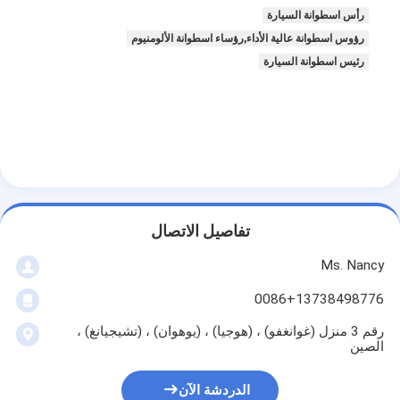
عمود الحدبات محرك
رأس اسطوانة السيارة
رؤوس اسطوانة عالية الأداء,رؤساء اسطوانة الألومنيوم
المحرك توصيل رود
رئيس اسطوانة السيارة
محرك الروك ذراع
سيارة صمامات المحرك
إصلاح رئيس اسطوانة
العمود المرفقي بكرة
تفاصيل الاتصال
أسطوانة رأس حشية
Ms. Nancy
توربوتشارجير السيارة
0086+13738498776
مضخة قيادة السيارة
رقم 3 منزل (غوانغفو) ، (هوجيا) ، (يوهوان) ، (تشيجيانغ) ،
الصين
سيارة محرك جزء
الدردشة الآن