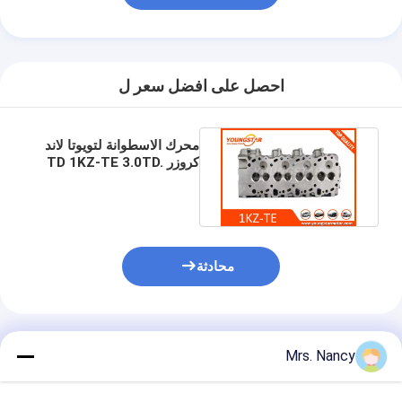
غماز صمام المحرك
احصل على افضل سعر ل
محرك الاسطوانة لتويوتا لاند
كروزر TD 1KZ-TE 3.0TD.
11101-69175. 908782
محادثة
المنتجات الموصى بها
Mrs. Nancy