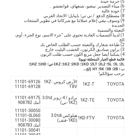
5) حزمة جيدة
6) ميناء التصدير: نينغبو، شنغهاي، قوانغتشو ...
7) جودة عالية
8) مصطلح الدفع: / تي تي؛ بايبايل؛ الاتحاد الغربي
9) وسوف نبقي إعلام عملائنا مع شركائنا في تطوير المنتجات
الجديدة
التعبئة والتسمية:
1) لدينا التسميات العادية تحتوي على "جزء الاسم، نوع الجزء، أوم،
الخ.
2) طباعة شعارك والتعبئة حسب الطلب الخاص بك
3) براون صناديق الكرتون، الخشب البليت خارج.
4) يمكننا أيضا جعل مربع اللون حسب طلب الزبون
قائمة قطع الغيار المتعلقة تويوتا
2L؛
3L؛
5L؛
2L2؛
2LT؛
1KD؛
2KD؛
1KZ؛
1KZ-تي؛
1HD؛
1HZ؛
ب ؛
2B؛
3B؛
5K؛
4Y؛
إلخ...
نرحب سؤالكم!
الأرض كروس 1KZ-
11101-69126
1KZ-T
TOYOTA
11101-69128
T8V
برادو / 4-رونر 3.0td
11101-69175
1KZ-TE
TOYOTA
(1KZ-تي)
أمك 908782
11101-30050
هيلوكس 3.0tdi
11101-0L060
1KD-FTV
TOYOTA
(1KD-فتف)
11101-30080
أمك 908783
11101-30041
11101-30042