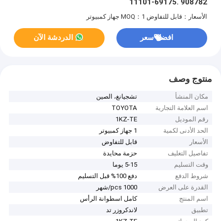
11101-69175. 908782
الأسعار：قابل للتفاوض
MOQ：1 جهاز كمبيوتر
افضل سعر
الدردشة الآن
منتوج وصف
مكان المنشأ
تشجيانغ، الصين
اسم العلامة التجارية
TOYOTA
رقم الموديل
1KZ-TE
الحد الأدنى لكمية
1 جهاز كمبيوتر
الأسعار
قابل للتفاوض
تفاصيل التغليف
حزمة محايدة
وقت التسليم
5-15 يوما
شروط الدفع
دفع 100% قبل التسليم
القدرة على العرض
1000 pcs/شهر
اسم المنتج
كامل اسطوانة الرأس
تطبيق
لاندكروزر تد