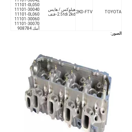
11101-0L050
هيلوكس / هايس
11101-30040
2KD-FTV
TOYOTA
2.5tdi 2kd-فتف
11101-0L060
11101-30060
11101-30070
أمك 908784
الصور:
المنزل
المنتجات
فيديوهات