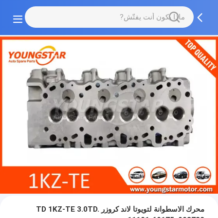
محرك الاسطوانة لتويوتا لاند كروزر TD 1KZ-TE 3.0TD.