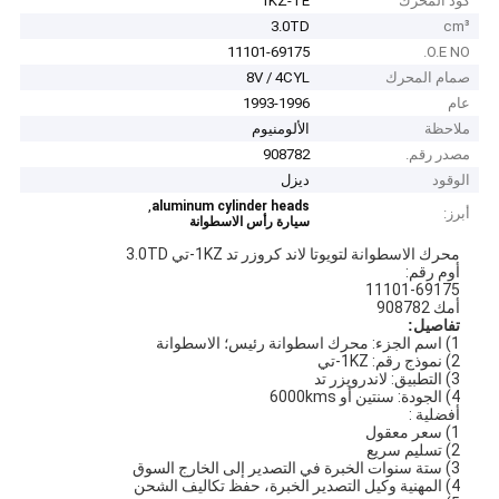
كود المحرك
1KZ-TE
3.0TD
cm³
11101-69175
O.E NO.
صمام المحرك
8V / 4CYL
عام
1993-1996
ملاحظة
الألومنيوم
مصدر رقم.
908782
الوقود
ديزل
,
aluminum cylinder heads
أبرز:
سيارة رأس الاسطوانة
محرك الاسطوانة لتويوتا لاند كروزر تد 1KZ-تي 3.0TD
أوم رقم:
11101-69175
أمك 908782
تفاصيل:
1) اسم الجزء: محرك اسطوانة رئيس؛ الاسطوانة
2) نموذج رقم: 1KZ-تي
3) التطبيق: لاندرويزر تد
4) الجودة: سنتين أو 6000kms
أفضلية :
1) سعر معقول
2) تسليم سريع
3) ستة سنوات الخبرة في التصدير إلى الخارج السوق
4) المهنية وكيل التصدير الخبرة، حفظ تكاليف الشحن