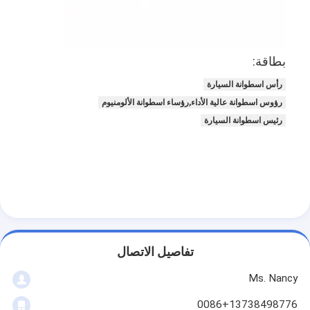
عمود الحدبات محرك
المحرك توصيل رود
بطاقة:
محرك الروك ذراع
رأس اسطوانة السيارة
سيارة صمامات المحرك
رؤوس اسطوانة عالية الأداء,رؤساء اسطوانة الألومنيوم
رئيس اسطوانة السيارة
إصلاح رئيس اسطوانة
العمود المرفقي بكرة
أسطوانة رأس حشية
توربوتشارجير السيارة
تفاصيل الاتصال
مضخة قيادة السيارة
Ms. Nancy
سيارة محرك جزء
0086+13738498776