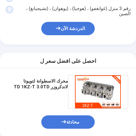
غماز صمام المحرك
رقم 3 منزل (غوانغفو) ، (هوجيا) ، (يوهوان) ، (تشيجيانغ) ،
الصين
الدردشة الآن
احصل على افضل سعر ل
محرك الاسطوانة لتويوتا
لاندكروزر TD 1KZ-T 3.0TD
908780 OEM
1110169126
محادثة