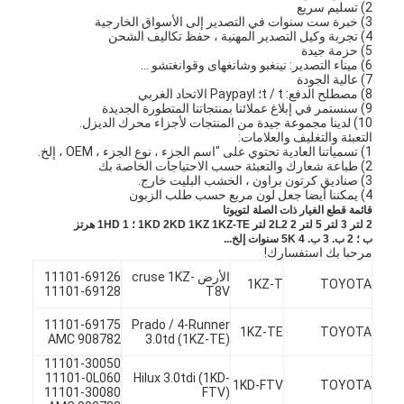
2) تسليم سريع
3) خبرة ست سنوات في التصدير إلى الأسواق الخارجية
4) تجربة وكيل التصدير المهنية ، حفظ تكاليف الشحن
5) حزمة جيدة
6) ميناء التصدير: نينغبو وشانغهاى وقوانغتشو ...
7) عالية الجودة
8) مصطلح الدفع: t / t؛ Paypayl الاتحاد الغربي
9) سنستمر في إبلاغ عملائنا بمنتجاتنا المتطورة الجديدة
10) لدينا مجموعة جيدة من المنتجات لأجزاء محرك الديزل.
التعبئة والتغليف والعلامات:
1) تسمياتنا العادية تحتوي على "اسم الجزء ، نوع الجزء ، OEM ، إلخ.
2) طباعة شعارك والتعبئة حسب الاحتياجات الخاصة بك
3) صناديق كرتون براون ، الخشب البليت خارج.
4) يمكننا أيضا جعل لون مربع حسب طلب الزبون
قائمة قطع الغيار ذات الصلة لتويوتا
2 لتر
3 لتر
5 لتر
2 لتر
2L2
1KZ-TE ؛
1KZ
2KD
1KD
1 هرتز
1HD
ب ؛
2 ب.
3 ب.
4 سنوات
5K
إلخ...
مرحبا بك استفسارك!
الأرض cruse 1KZ-
11101-69126
1KZ-T
TOYOTA
11101-69128
T8V
11101-69175
Prado / 4-Runner
1KZ-TE
TOYOTA
AMC 908782
3.0td (1KZ-TE)
11101-30050
11101-0L060
Hilux 3.0tdi (1KD-
1KD-FTV
TOYOTA
11101-30080
FTV)