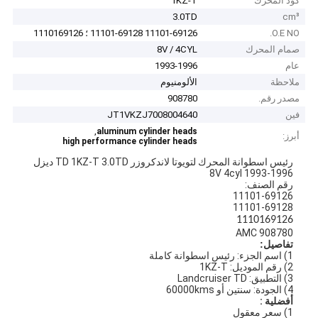
كود المحرك
1KZ-T
3.0TD
cm³
O.E NO.
11101-69126 11101-69128 ؛ 1110169126
صمام المحرك
8V / 4CYL
عام
1993-1996
ملاحظة
الألومنيوم
مصدر رقم.
908780
فين
JT1VKZJ7008004640
,
aluminum cylinder heads
أبرز:
high performance cylinder heads
رئيس اسطوانة المحرك لتويوتا لاندكروزر TD 1KZ-T 3.0TD ديزل
8V 4cyl 1993-1996
رقم الصنف:
11101-69126
11101-69128
1110169126
AMC 908780
تفاصيل:
1) اسم الجزء: رئيس اسطوانة كاملة
2) رقم الموديل: 1KZ-T
3) التطبيق: Landcruiser TD
4) الجودة: سنتين أو 60000kms
أفضلية :
1) سعر معقول