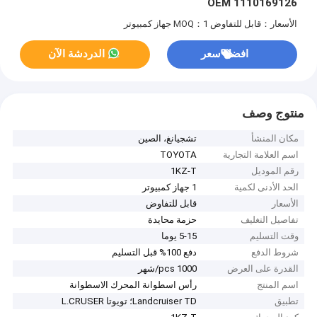
OEM 1110169126
الأسعار：قابل للتفاوض
MOQ：1 جهاز كمبيوتر
افضل سعر
الدردشة الآن
منتوج وصف
مكان المنشأ
تشجيانغ، الصين
اسم العلامة التجارية
TOYOTA
رقم الموديل
1KZ-T
الحد الأدنى لكمية
1 جهاز كمبيوتر
الأسعار
قابل للتفاوض
تفاصيل التغليف
حزمة محايدة
وقت التسليم
5-15 يوما
شروط الدفع
دفع 100% قبل التسليم
القدرة على العرض
1000 pcs/شهر
اسم المنتج
رأس اسطوانة المحرك الاسطوانة
تطبيق
Landcruiser TD؛ تويوتا L.CRUSER