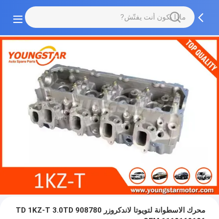
محرك الاسطوانة لتويوتا لاندكروزر TD 1KZ-T 3.0TD 908780