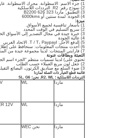
1) جزء الاسم: الاسطوانة. محرك الاسطوانة. عارية الاسطوانة
2) نموذج رقم: R2. الترددات اللاسلكية
3) التطبيق: مازدا 323 626 B2200
4) الجودة: لمدة سنتين أو 6000kms
ميزة:
1) بأسعار تنافسية لجميع الأسواق.
2) سريع التسليم في الوقت المحدد
3) خبرة جيدة في مجال التصدير إلى الأسواق الخارجية، مثل المملكة المتحدة واسبانيا وفرنسا وايطاليا ... الخ
4) عالية الجودة
5) الدفع الآجل: T / T، Paypayl. الاتحاد الغربي
6) أحدث منتجات المعلومات: سنحافظ على إطلاع عملائنا مع منتجاتنا المتقدمة الجديدة
7) فارايتي المنتجات: لدينا مجموعة جيدة من المنتجات لمحركات الديزل أجزاء.
التعبئة وبطاقات عنونة
تحتوي على) لدينا تسميات منتظم "الجزء اسم الجزء النوع
2) جعل لون مربع العملاء حسب الطلب
3) ضوء السلع مع صناديق الكرتون، البضائع الثقيلة مع حالات خشبية أو البليت
قائمة قطع الغيار ذات الصلة لمازدا
الترددات اللاسلكية ؛
WL.
R2.
نحن؛
G6
SL.
مازدا
WL
2V
مازدا
WL
ER 12V
مازدا
نحن WEC