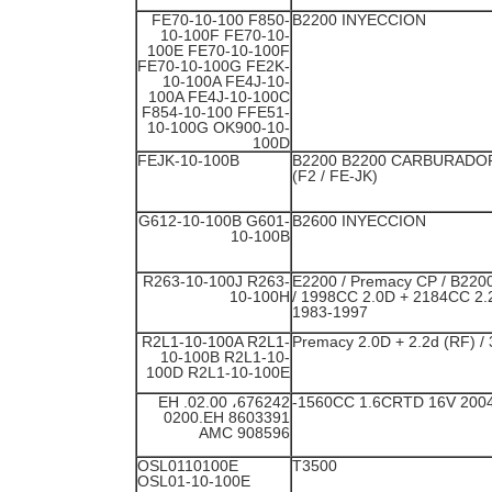
FE70-10-100 F850-
B2200 INYECCION
10-100F FE70-10-
100E FE70-10-100F
FE70-10-100G FE2K-
10-100A FE4J-10-
100A FE4J-10-100C
F854-10-100 FFE51-
10-100G OK900-10-
100D
FEJK-10-100B
B2200 B2200 CARBURADOR
(F2 / FE-JK)
G612-10-100B G601-
B2600 INYECCION
10-100B
R263-10-100J R263-
323/626 / E2200 / Premacy CP / B220
10-100H
/ 1998CC 2.0D + 2184CC 2.
1983-1997
R2L1-10-100A R2L1-
3
10-100B R2L1-10-
100D R2L1-10-100E
676242، 02.00. EH
0200.EH 8603391
AMC 908596
OSL0110100E
T3500
OSL01-10-100E