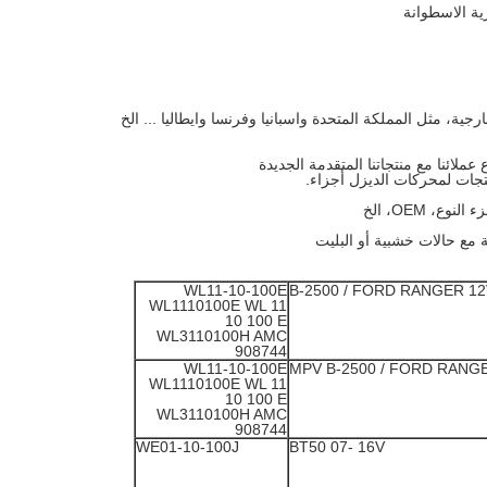
، OEM، الخ
WL11-10-100E
B-2500 / FORD RANGER 1
WL1110100E WL 11
10 100 E
WL3110100H AMC
908744
WL11-10-100E
MPV B-2500 / FORD RANG
WL1110100E WL 11
10 100 E
WL3110100H AMC
908744
WE01-10-100J
BT50 07- 16V