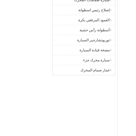
سيارة صمامات المحرك
إصلاح رئيس اسطوانة
العمود المرفقي بكرة
أسطوانة رأس حشية
توربوتشارجير السيارة
مضخة قيادة السيارة
سيارة محرك جزء
غماز صمام المحرك