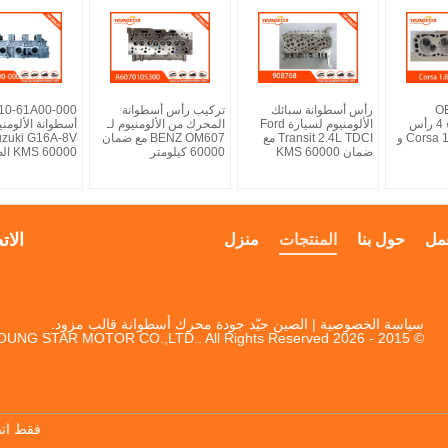
O
رأس أسطوانة سبائك
تركيب رأس أسطوانة
الألومنيوم البناء 4 رأس
الألومنيوم لسيارة Ford
المحرك من الألومنيوم لـ
أسطوانة الألومن
الأسطوانة لـ Corsa 1.8 و
Transit 2.4L TDCI مع
BENZ OM607 مع ضمان
ضمان 60000 KMS
60000 كيلومتر
60000 KMS الضمان
الات
مل
حول بنا
المنتجات
منزل
سياسة الخصوصية
| الصين جيّد جودة محرك أسطوانة قالب مزود.
© 2015 - 2026 YOUNG STAR MOTOR CO.,LTD.. All Rights Reserved.
فقط اتص