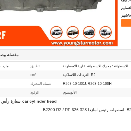
يوما
مفصلة وصف
الاسطوانة ؛ محرك الاسطوانة. عارية الاسطوانة
تطبيق:
مازدا 323 B2200
R2. الترددات اللاسلكية
cm³:
R263-10-100J. R263-10-100H
صمام المحرك:
الألومنيوم
الوقود:
car cylinder head
سيارة رأس ا
,