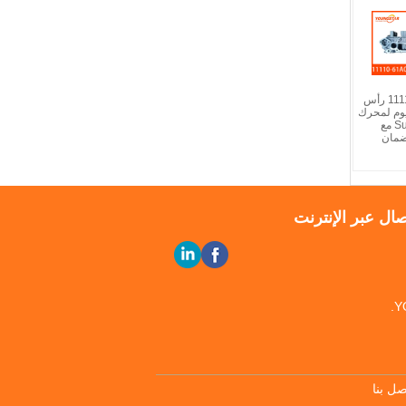
11110-61A00-000 رأس
يوم لمحرك
Suzuki G16A-8V مع
صال عبر الإنترنت
ل بنا