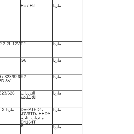
مازدا
FE / F8
مازدا
F2
 2.2L 12V
مازدا
G6
مازدا
R2
0
2D 8V
مازدا
الترددات
23/626 / Premacy 2.0D + 2.2d (RF)
اللاسلكية
مازدا
DV6ATED4،
مازدا 3 1560CC 1.6CRTD 16V 2004-
DV6TD، HHDA،
منتديات بنات،
D4164T
مازدا
SL