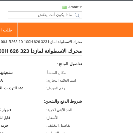
Arabic
search
طلب اق
محرك الاسطوانة لمازدا 323 626 B2200 R2 / RF R263-10-100J. R263-10-100H
محرك الاسطوانة لمازدا 323 626 B2200 R2 / RF R263-10-100J. R263-10-100H
تفاصيل المنتج:
مكان المنشأ:
تشجيانغ،
اسم العلامة التجارية:
DA
رقم الموديل:
R2. الترددات اللاسلكية
شروط الدفع والشحن:
الحد الأدنى لكمية:
1 جهاز كمبيوتر
الأسعار:
قابل ل
تفاصيل التغليف:
حزمة 