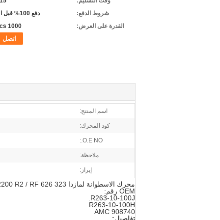
وقت التسليم:
5-15 
شروط الدفع:
دفع 100% قبل التسليم
القدرة على العرض:
1000 pcs/شهر
اتصل
اسم المنتج:
كود المحرك:
O.E NO.:
ملاحظة:
إبراز:
محرك الاسطوانة لمازدا 323 626 B2200 R2 / RF. اسطوانة رئيس لمازدا 323 626 B2200 R2 / RF
OEM رقم:
R263-10-100J.
R263-10-100H
AMC 908740
تفاصيل: