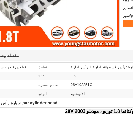
يوما
مفصلة وصف
رية؛ رأس الاسطوانة العارية؛ الرأس العارية
تطبيق:
فولكس فاجن باسات 1.8T
cm³:
1.8t
06A103351G
صمام المحرك:
L
الألومنيوم
الوقود:
car cylinder head
سيارة رأس ا
,
 ، موديلو 2003 20V