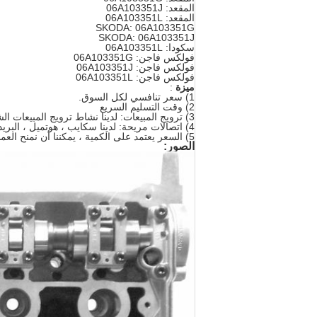
المقعد: 06A103351J
المقعد: 06A103351L
SKODA: 06A103351G
SKODA: 06A103351J
سكودا: 06A103351L
فولكس فاجن: 06A103351G
فولكس فاجن: 06A103351J
فولكس فاجن: 06A103351L
ميزة
:
1) سعر تنافسي لكل السوق.
2) وقت التسليم السريع
3) ترويج المبيعات: لدينا نشاط ترويج المبيعات الشهرية ، بالنسبة لهذه الأجزاء ، السعر تنافسي للغاية.
4) اتصالات مريحة: لدينا سكايب ، هوتميل ، البريد الإلكتروني. Whatapp ، ICQ ، يمكنك الاتصال بنا في أي وقت على أي حال!
5) السعر يعتمد على الكمية ، يمكننا أن نمنح العملاء خصم كبير وفقا لكمية!
الصور: