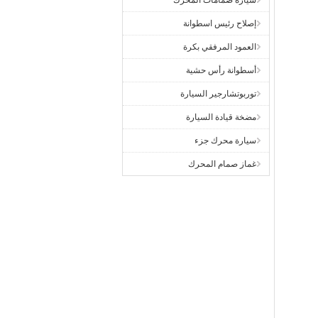
سيارة صمامات المحرك
إصلاح رئيس اسطوانة
العمود المرفقي بكرة
أسطوانة رأس حشية
توربوتشارجير السيارة
مضخة قيادة السيارة
سيارة محرك جزء
غماز صمام المحرك