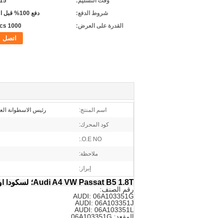
وقت التسليم:
5-15 
شروط الدفع:
دفع 100% قبل التسليم
القدرة على العرض:
1000 pcs/شهر
اتصل
اسم المنتج:
رئيس الاسطوانة العا
كود المحرك:
O.E NO.:
ملاحظة:
إبراز:
Audi A4 VW Passat B5 1.8T؛
لسكودا اوكتافيا 1.8 توربو
رقم الصنف:
AUDI: 06A103351G
AUDI: 06A103351J
AUDI: 06A103351L
المقعد: 06A103351G