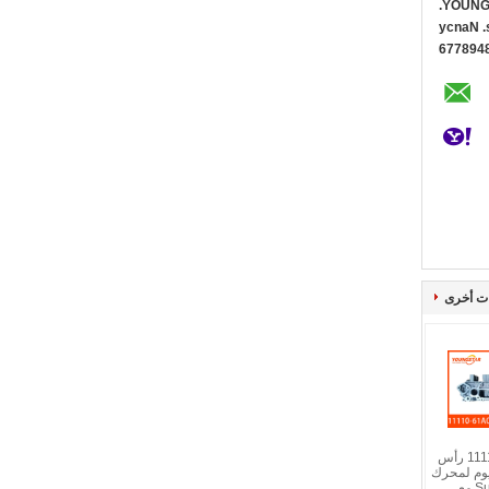
YOUNG 
Ms. Na
0086+1
ت أخرى
11110-61A00-000 رأس
يوم لمحرك
Suzuki G16A-8V مع