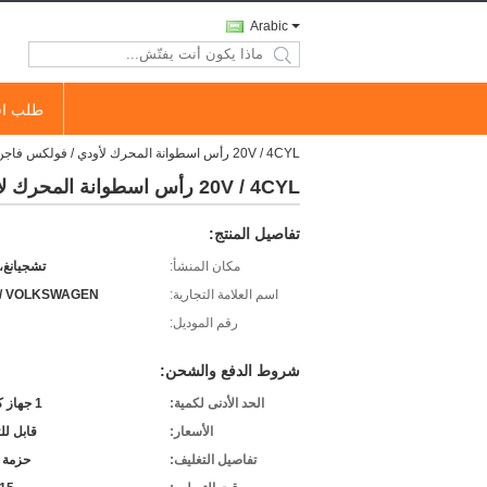
Arabic
search
طلب اق
20V / 4CYL رأس اسطوانة المحرك لأودي / فولكس فاجن 1.8T 20V باسات 1.8T 910029 B5 / B6 A4 1.8T ؛ سكودا اوكتافيا 1.8 طن
20V / 4CYL رأس اسطوانة المحرك لأودي / فولكس فاجن 1.8T 20V باسات 1.8T 910029 B5 / B6 A4 1.8T ؛ سكودا اوكتافيا 1.8 طن
تفاصيل المنتج:
مكان المنشأ:
تشجيانغ،
اسم العلامة التجارية:
 / VOLKSWAGEN
رقم الموديل:
شروط الدفع والشحن:
الحد الأدنى لكمية:
1 جهاز كمبيوتر
الأسعار:
قابل ل
تفاصيل التغليف:
حزمة 