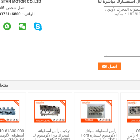
ل استفسارك مباشرة لنا
STAR MOTOR CO.,LTD.
اتصل شخص:
ncy
الهاتف ::
3738498776
منتجا
O
رأس أسطوانة سبائك
تركيب رأس أسطوانة
الألومنيوم البناء 4 رأس
الألومنيوم لسيارة Ford
المحرك من الألومنيوم لـ
أسطوانة الألومن
الأسطوانة لـ Corsa 1.8 و
Transit 2.4L TDCI مع
BENZ OM607 مع ضمان