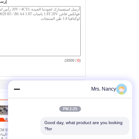
إرسا
/ 3000)
0
(
Mrs. Nancy
2:25 PM
Good day, what product are you looking 
for?
رأس أسطوانة المحرك من
EM 93399244
الألومنيوم لشيفرويلت
كورسا 1.4 مع سطح معالج