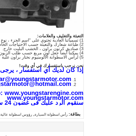
التعبئة والتغليف والعلامات:
1) تسمياتنا العادية تحتوي على "اسم الجزء ، نوع الجزء ، تصنيع المعدات الأصلية ، إلخ.
2) طباعة شعارك والتعبئة حسب الاحتياجات الخاصة بك
3) صناديق كرتون براون ، الخشب البليت خارج.
4) يمكننا أيضا جعل لون مربع حسب طلب الزبون
5) لرأس الاسطوانة الألومنيوم نختار براون علبة كرتون؛ لرئيس الحديد الصب الاسطوانة ، نختار حالة الخشب.
نحن نرحب باستفسارك في أي وقت!
إذا كان لديك أي استفسار ، يرجى
ar@youngstarmotor.com
starmotor@hotmail.com
p: www.youngstarengine.com
www.youngstarmotor.com
سنقوم الرد عليك في غضون 24 ساعة!
,
بطاقة:
رأس اسطوانة السيارة
رؤوس اسطوانة عالية ال