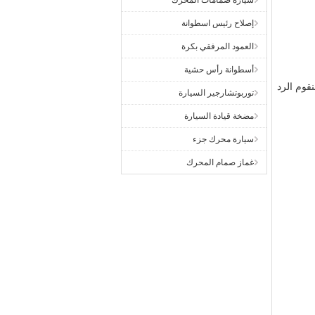
سيارة صمامات المحرك
إصلاح رئيس اسطوانة
العمود المرفقي بكرة
أسطوانة رأس حشية
ى أي حال! سنقوم الرد
توربوتشارجير السيارة
مضخة قيادة السيارة
سيارة محرك جزء
غماز صمام المحرك