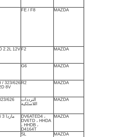
FE / F8
MAZDA
 2.2L 12V
F2
MAZDA
G6
MAZDA
0
R2
MAZDA
2D 8V
MAZDA
الترددات
/626 / Premacy 2.0d + 2.2d (RF)
اللاسلكية
MAZDA
DV6ATED4 ،
مازدا 3 1560CC 1.6CRTD 16V 2004-
DV6TD ، HHDA
، HHDB ،
D4164T
SL
MAZDA