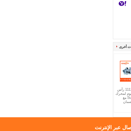
ت أخرى
11110-61A00-000 رأس
يوم لمحرك
Suzuki G16A-8V مع
صال عبر الإنترنت