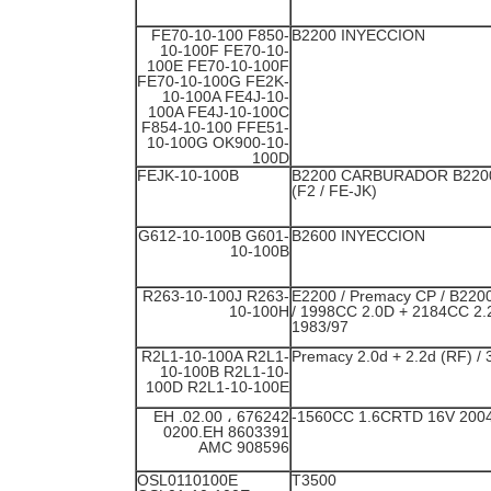
FE70-10-100 F850-
B2200 INYECCION
10-100F FE70-10-
100E FE70-10-100F
FE70-10-100G FE2K-
10-100A FE4J-10-
100A FE4J-10-100C
F854-10-100 FFE51-
10-100G OK900-10-
100D
FEJK-10-100B
B2200 CARBURADOR B2200
(F2 / FE-JK)
G612-10-100B G601-
B2600 INYECCION
10-100B
R263-10-100J R263-
323/626 / E2200 / Premacy CP / B220
10-100H
/ 1998CC 2.0D + 2184CC 2.
1983/97
R2L1-10-100A R2L1-
323
10-100B R2L1-10-
100D R2L1-10-100E
676242 ، 02.00. EH
0200.EH 8603391
AMC 908596
OSL0110100E
T3500