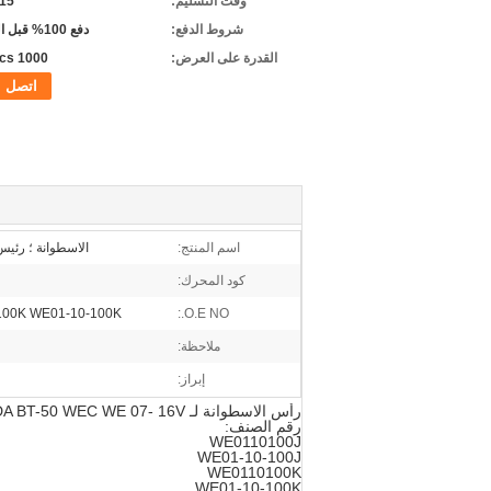
وقت التسليم:
5-15 
شروط الدفع:
دفع 100% قبل التسليم
القدرة على العرض:
1000 pcs/شهر
اتصل
اسم المنتج:
الاسطوانة ؛ رئيس
كود المحرك:
100K WE01-10-100K
O.E NO.:
ملاحظة:
إبراز:
رأس الاسطوانة لـ MAZDA BT-50 WEC WE 07- ​​16V ؛ محرك الاسطوانة ل MAZDA WLC BT50
رقم الصنف:
WE0110100J
WE01-10-100J
WE0110100K
WE01-10-100K