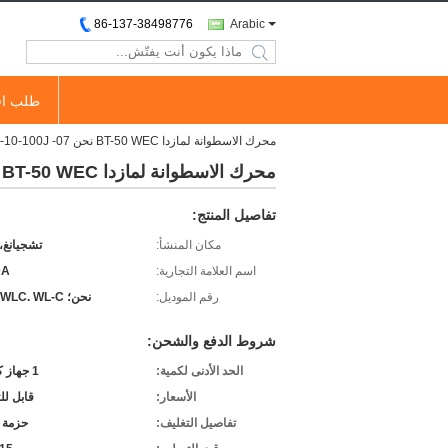
86-137-38498776
Arabic
search
طلب اق
محرك الاسطوانة لمازدا BT-50 WEC نحن 07- 16V WE01-10-100J
محرك الاسطوانة لمازدا BT-50 WEC نحن 07- 16V WE01-10-100J
تفاصيل المنتج:
مكان المنشأ:
تشجيانغ،
اسم العلامة التجارية:
DA
رقم الموديل:
نحن؛ WEC. WLC. WL-C
شروط الدفع والشحن:
الحد الأدنى لكمية:
1 جهاز كمبيوتر
الأسعار:
قابل ل
تفاصيل التغليف:
حزمة 