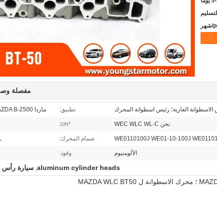
يوما
مفصلة وصف
 الاسطوانة العارية؛ رئيس اسطوانة المحرك
تطبيق:
مازدا B2500. MAZDA B-2500
نحن WEC WLC WL-C
cm³:
WE0110100J WE01-10-100J WE0110
صمام المحرك:
L
الألومنيوم
وقود:
aluminum cylinder heads
سيارة رأس ا
,