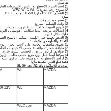
تفاصيل:
1) اسم الجزء: الاسطوانة. رئيس الاسطوانة العارية؛ رئيس اسطوانة المحرك
2) نموذج رقم: نحن؛ WEC WLC WL-C
3) التقديم: B2500 مازدا BT-50؛ مازدا BT50
ميزة
:
1) سعر جيد لسوقك.
2) وقت التسليم السريع
3) ترويج المبيعات: لدينا نشاط ترويج المبيعات الشهرية ، بالنسبة لهذه الأجزاء ، السعر تنافسي للغاية.
عليك خلال 1 يوم.
5) السعر يعتمد على الكمية ، يمكننا أن نمنح العملاء خصم كبير وفقا لكمية!
التعبئة والتغليف والعلامات:
1) تحتوي ملصقاتنا العادية على "اسم الجزء ، نوع الجزء ، OEM ، إلخ.
2) طباعة شعارك والتعبئة حسب الاحتياجات الخاصة بك
3) صناديق كرتون براون ، الخشب البليت خارج.
4) يمكننا أيضا جعل لون مربع حسب طلب الزبون
5) لرأس الاسطوانة الألومنيوم نختار براون علبة كرتون؛ لرئيس الحديد الصب الاسطوانة ، نختار حالة الخشب.
قائمة قطع الغيار المتعلقة مازدا
الترددات اللاسلكية ؛
WL؛
R2
نحن
G6
SL
2V
WL
MAZDA
ER 12V
WL
MAZDA
MAZDA
نحن WEC