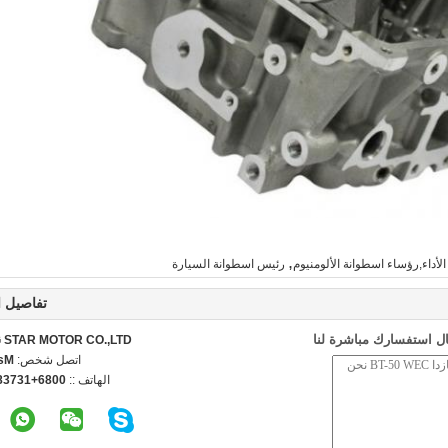
,
أداء,رؤساء اسطوانة الألومنيوم
رئيس اسطوانة السيارة
تفاصيل ا
ل استفسارك مباشرة لنا
STAR MOTOR CO.,LTD.
اتصل شخص:
ncy
الهاتف ::
3738498776