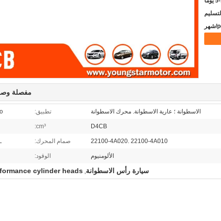
يوما
مفصلة وصف
الاسطوانة ؛ عارية الاسطوانة. محرك الاسطوانة
تطبيق:
to
cm³:
D4CB
22100-4A020. 22100-4A010
صمام المحرك:
L
الألومنيوم
الوقود:
سيارة رأس الاسطوانة
rformance cylinder heads
,