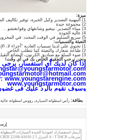
ميزة:
1) المهنية التصدير وكيل الخبرة، توفير تكاليف الشحن الخاص بك واحفظ وقتك
2) مجموعة جيدة
3) ميناء التصدير: نينغبو وشانغهاي وقوانغتشو ...
4) عالية الجودة
5) سريع التسليم في الوقت المحدد: في المخزون
التعبئة والتسميات:
1) تحتوي على لدينا تسميات العادية "أجزاء لا، الإنجليزية اسم، OEM، الخ
2) طباعة شعارك والتعبئة كما تتطلب الخاص
3) ضوء السلع مع صناديق الكرتون، البضائع الثقيلة مع حالات خشبية أو البليت
ونحن نرحب التحقيق الخاص بك في أي وقت!
إذا كان لديك أي استفسار، يرجى 
ngstar@youngstarmotor.com
oungstarmotor@hotmail.com
: www.youngstarengine.com
www.youngstarmotor.com
وسوف نقوم بالرد عليك في غضون 24 ساع
,
بطاقة:
رأس اسطوانة السيارة
رؤوس اسطوانة عالية ال
إرسا