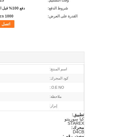
وقت التسليم:
5-15 
شروط الدفع:
دفع 100% قبل التسليم
القدرة على العرض:
1000 pcs/شهر
اتصل
اسم المنتج:
كود المحرك:
O.E NO.:
ملاحظة:
إبراز:
تطبيق:
كيا سورينتو
STAREX
محرك:
D4CB
مصدر رقم.: