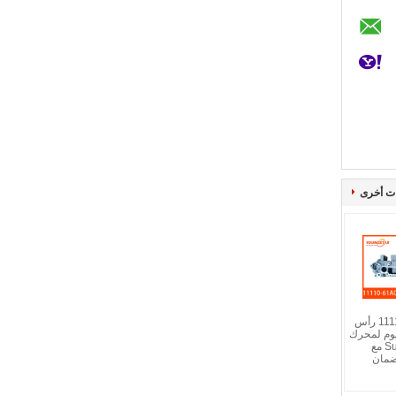
ت أخرى
11110-61A00-000 رأس
يوم لمحرك
Suzuki G16A-8V مع