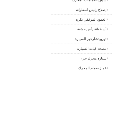
سيارة صمامات المحرك
إصلاح رئيس اسطوانة
العمود المرفقي بكرة
أسطوانة رأس حشية
توربوتشارجير السيارة
مضخة قيادة السيارة
سيارة محرك جزء
غماز صمام المحرك