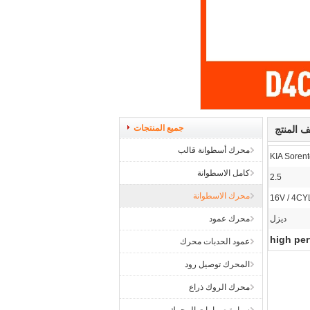
جميع المنتجات
 المنتج
محرك أسطوانة قالب
KIA Soren
كامل الاسطوانة
2.5
محرك الاسطوانة
16V / 4CY
ديزل
محرك عمود
high pe
عمود الحدبات محرك
المحرك توصيل رود
محرك الروك ذراع