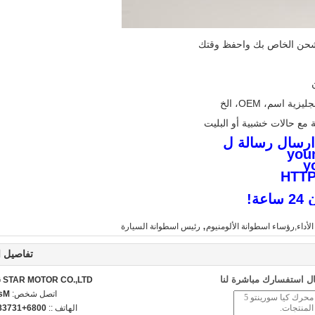
ارسال رسالة ل
you
y
HTTP
ة!
,
أداء,رؤساء اسطوانة الألومنيوم
رئيس اسطوانة السيارة
تفاصيل ا
ل استفسارك مباشرة لنا
STAR MOTOR CO.,LTD.
اتصل شخص:
ncy
الهاتف ::
3738498776