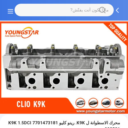
محرك الاسطوانة ل K9K. رينو كليو K9K 1.5DCI 7701473181