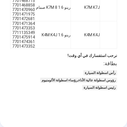
7701468715
7701468858
حولنا
K7M K7J
رينو 1.6 K7M 8 صمام
7701470960
7701471975
جولة في المصنع
7701472681
7701471364
7701473353
مراقبة الجودة
7711135349
K4M K4J
رينو 1.6 K4M K4J
7701475914
7701474361
اتصل بنا
7701473352
الدردشة الآن
نرحب استفسارك في أي وقت!
بطاقة:
رأس اسطوانة السيارة
محرك أسطوانة قالب
رؤوس اسطوانة عالية الأداء,رؤساء اسطوانة الألومنيوم
رئيس اسطوانة السيارة
كامل الاسطوانة
محرك الاسطوانة
محرك عمود