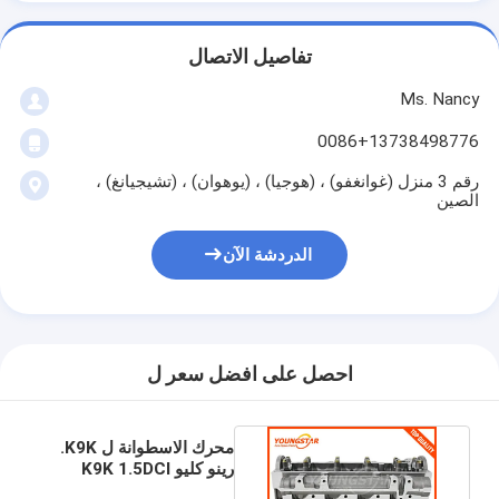
عمود الحدبات محرك
تفاصيل الاتصال
المحرك توصيل رود
Ms. Nancy
محرك الروك ذراع
0086+13738498776
سيارة صمامات المحرك
رقم 3 منزل (غوانغفو) ، (هوجيا) ، (يوهوان) ، (تشيجيانغ) ،
الصين
إصلاح رئيس اسطوانة
الدردشة الآن
العمود المرفقي بكرة
أسطوانة رأس حشية
توربوتشارجير السيارة
احصل على افضل سعر ل
مضخة قيادة السيارة
محرك الاسطوانة ل K9K.
سيارة محرك جزء
رينو كليو K9K 1.5DCI
7701473181 908521