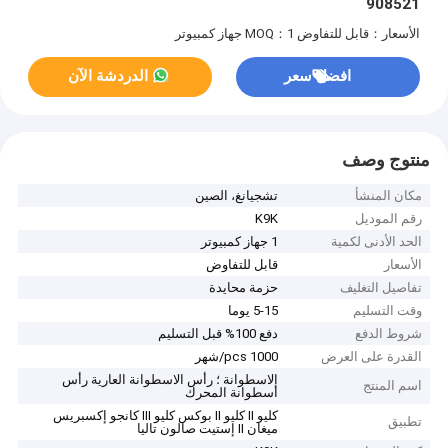
908521
الأسعار：قابل للتفاوض
MOQ：1 جهاز كمبيوتر
افضل سعر
الدردشة الآن
منتوج وصف
مكان المنشأ
تشجيانغ، الصين
رقم الموديل
K9K
الحد الأدنى لكمية
1 جهاز كمبيوتر
الأسعار
قابل للتفاوض
تفاصيل التغليف
حزمة محايدة
وقت التسليم
5-15 يوما
شروط الدفع
دفع 100% قبل التسليم
القدرة على العرض
1000 pcs/شهر
الاسطوانة ؛ رأس الاسطوانة العارية رأس
اسم المنتج
أسطوانة المحرك
كليو II كليو II بوكس ​​كليو III كانجو إكسبريس
تطبيق
ميغان II إستيت صالون تاليا