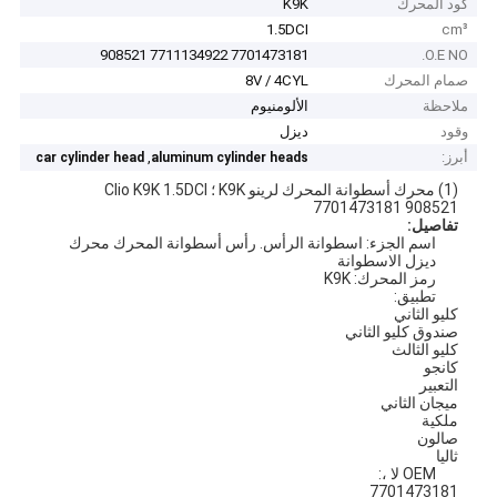
كود المحرك
K9K
1.5DCI
cm³
7701473181 7711134922 908521
O.E NO.
صمام المحرك
8V / 4CYL
ملاحظة
الألومنيوم
وقود
ديزل
أبرز:
,
car cylinder head
aluminum cylinder heads
(1) محرك أسطوانة المحرك لرينو K9K ؛ Clio K9K ​​1.5DCI
7701473181 908521
تفاصيل:
اسم الجزء: اسطوانة الرأس. رأس أسطوانة المحرك محرك
ديزل الاسطوانة
رمز المحرك: K9K
تطبيق:
كليو الثاني
صندوق كليو الثاني
كليو الثالث
كانجو
التعبير
ميجان الثاني
ملكية
صالون
ثاليا
OEM لا ،:
7701473181