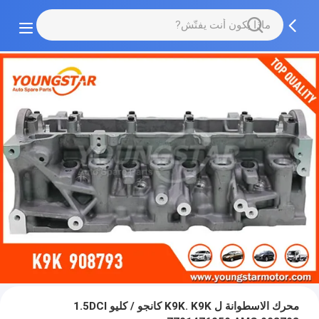
محرك الاسطوانة ل K9K. K9K كانجو / كليو 1.5DCI