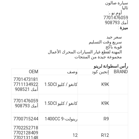
سيارة صالون
ثاليا
أوم نو ،:
7701476059
أمك 908793
ميزة
:
سعر جيد
سريع وقت التسليم
قوية باكج
المهنة لقطع غيار السيارات المحرك الأعمال
مجموعة جيدة من المنتجات
رأس اسطوانة لرينو
BRAND
إنجين كود
وصف
OEM
7701473181
K9K
كانغو / كليو 1.5DCI
7711134922
أمك 908521
7701476059
K9K
كانغو / كليو 1.5DCI
أمك 908793
R9
رينولت-9 1400CC
7700715244
7702252718
7702128409
12
R12
7702131148