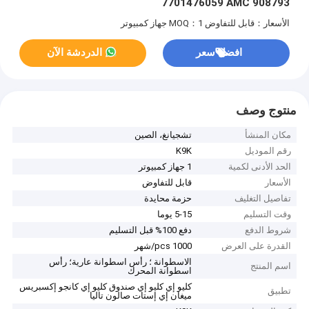
7701476059 AMC 908793
الأسعار：قابل للتفاوض
MOQ：1 جهاز كمبيوتر
افضل سعر
الدردشة الآن
منتوج وصف
مكان المنشأ
تشجيانغ، الصين
رقم الموديل
K9K
الحد الأدنى لكمية
1 جهاز كمبيوتر
الأسعار
قابل للتفاوض
تفاصيل التغليف
حزمة محايدة
وقت التسليم
5-15 يوما
شروط الدفع
دفع 100% قبل التسليم
القدرة على العرض
1000 pcs/شهر
الاسطوانة ؛ رأس اسطوانة عارية؛ رأس
اسم المنتج
اسطوانة المحرك
كليو إي كليو إي صندوق كليو إي كانجو إكسبريس
تطبيق
ميغان إي إستات صالون تاليا