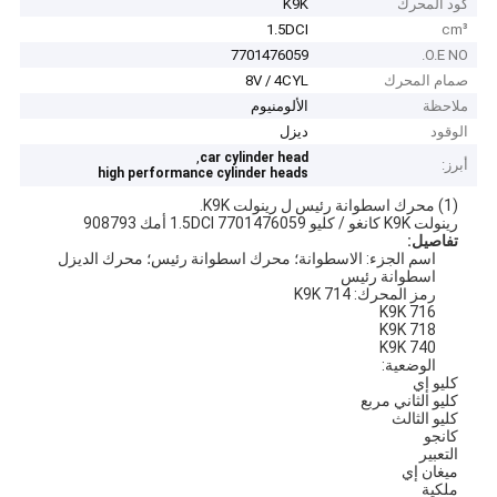
كود المحرك
K9K
1.5DCI
cm³
7701476059
O.E NO.
صمام المحرك
8V / 4CYL
ملاحظة
الألومنيوم
الوقود
ديزل
,
car cylinder head
أبرز:
high performance cylinder heads
(1) محرك اسطوانة رئيس ل رينولت K9K.
رينولت K9K كانغو / كليو 1.5DCI 7701476059 أمك 908793
تفاصيل:
اسم الجزء: الاسطوانة؛ محرك اسطوانة رئيس؛ محرك الديزل
اسطوانة رئيس
رمز المحرك: K9K 714
K9K 716
K9K 718
K9K 740
الوضعية:
كليو إي
كليو الثاني مربع
كليو الثالث
كانجو
التعبير
ميغان إي
ملكية