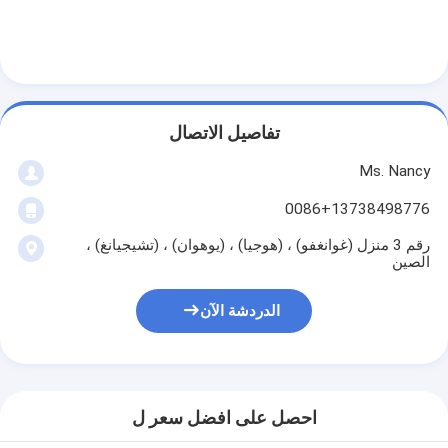
غماز صمام المحرك
تفاصيل الاتصال
Ms. Nancy
0086+13738498776
رقم 3 منزل (غوانغفو) ، (هوجيا) ، (يوهوان) ، (تشيجيانغ) ،
الصين
الدردشة الآن
احصل على افضل سعر ل