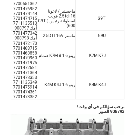
7700651367
7701476952
ماجستير / لاغونا
7701474144
2.5tdi 16 فولت
7701474715
G9T
اسطوانة رئيس (G9T-
7711135513
600)
أمك 908797
7701477342
G9U
ماستر 2.5DTI 16V
أمك 908798
7701472170
7701468715
7701468858
K7M K7J
رينو 1.6 K7M 8 صمام
7701470960
7701471975
7701472681
7701471364
7701473353
7711135349
K4M K4J
رينو 1.6 K4M K4J
7701475914
7701474361
7701473352
المنزل
نرحب سؤالكم في أي وقت!
908793 الصور
المنتجات
فيديوهات