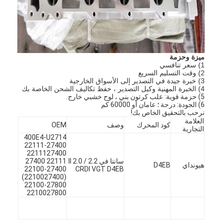
عمود الحدبات محرك
المحرك توصيل رود
محرك الروك ذراع
ميزة وحزمة
1) سعر تنافسي
سيارة صمامات المحرك
2) وقت التسليم السريع
3) خبرة جيدة في التصدير إلى الأسواق الخارجية
4) الخبرة المهنية وكيل التصدير ، حفظ تكاليف الشحن الخاصة بك
إصلاح رئيس اسطوانة
5) حزمة قوية: علب كرتون بني ، لوح خشبي خارج.
6) الجودة: درجة ؛ عامان أو 60000 كم
نرحب بالتحقيق الخاص بك!
العمود المرفقي بكرة
العلامة
كود المحرك
وصف
OEM
التجارية
أسطوانة رأس حشية
400E4-U2714
22111-27400
2211127400
توربوتشارجير السيارة
سانتا في II 2.0 / 2.2
22111 27400
هيونداي
D4EB
22100-27400
CRDI VGT D4EB
(2210027400)
مضخة قيادة السيارة
22100-27800
2210027800
سيارة محرك جزء