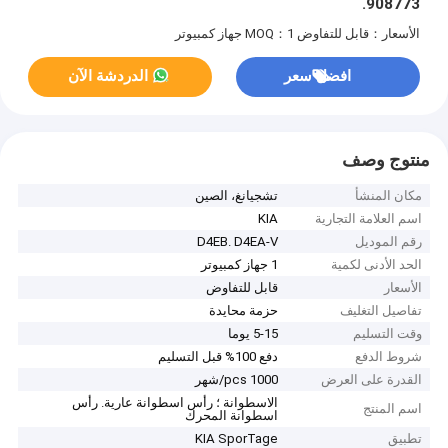
908773.
الأسعار：قابل للتفاوض
MOQ：1 جهاز كمبيوتر
افضل سعر
الدردشة الآن
منتوج وصف
مكان المنشأ
تشجيانغ، الصين
اسم العلامة التجارية
KIA
رقم الموديل
D4EB. D4EA-V
الحد الأدنى لكمية
1 جهاز كمبيوتر
الأسعار
قابل للتفاوض
تفاصيل التغليف
حزمة محايدة
وقت التسليم
5-15 يوما
شروط الدفع
دفع 100% قبل التسليم
القدرة على العرض
1000 pcs/شهر
الاسطوانة ؛ رأس اسطوانة عارية. رأس
اسم المنتج
اسطوانة المحرك
تطبيق
KIA SporTage