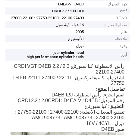
كود المحرك
D4EB ؛ D4EA-V
cm³
2.0CRDI ؛ 2.2 CRDI
O.E NO.
22100-27400 ؛ 22100-27750 ؛ 22100-27800
صمام المحرك
16 فولت / 4 سيل
عام
2005-
ملاحظة
الألومنيوم
وقود
ديزل
,
car cylinder head
أبرز:
high performance cylinder heads
رأس الاسطوانة كيا سبورتاج 2.0 / 2.2 CRDI VGT D4EB
22100-27400
لشفروليه كابتيفا توكسون D4EB 22111-27400 / 22111-
27750
تفاصيل المنتج:
اسم الجزء: رأس اسطوانة لكيا D4EB
رقم الموديل: D4EB ؛
D4EA-V ؛
2.0CRDI ؛
2.2 CRDI
التطبيق: كيا سبورتاج
تصنيع المعدات الأصلية: 22100-27400 ؛
22100-27750 ؛
22100-27800 ؛
AMC 908773 ؛
AMC 908773
ديزل ، 16V / 4CYL
صور D4EB