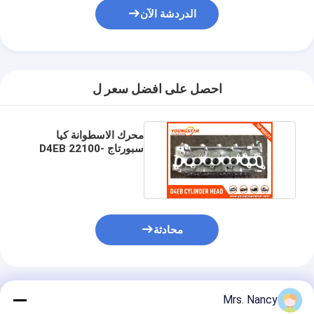
الدردشة الآن
احصل على افضل سعر ل
محرك الاسطوانة كيا
سبورتاج D4EB 22100-
27400. AMC 908773.
محادثة
المنتجات الموصى بها
Mrs. Nancy