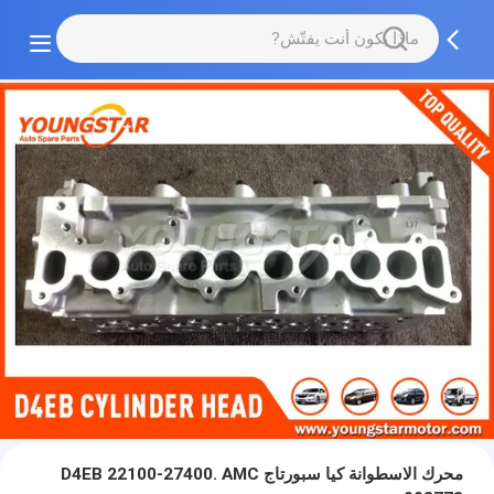
محرك الاسطوانة كيا سبورتاج D4EB 22100-27400. AMC