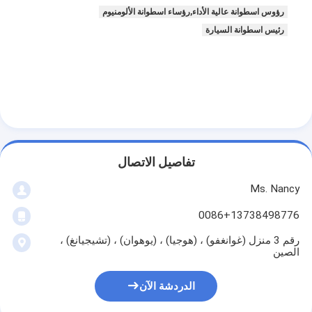
رؤوس اسطوانة عالية الأداء,رؤساء اسطوانة الألومنيوم
حولنا
رئيس اسطوانة السيارة
جولة في المصنع
مراقبة الجودة
اتصل بنا
الدردشة الآن
تفاصيل الاتصال
Ms. Nancy
محرك أسطوانة قالب
0086+13738498776
كامل الاسطوانة
رقم 3 منزل (غوانغفو) ، (هوجيا) ، (يوهوان) ، (تشيجيانغ) ،
الصين
محرك الاسطوانة
الدردشة الآن
محرك عمود