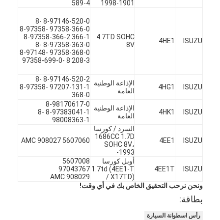
589-4
1998-1901
8-97146-520-0 8-
97358-366-0 8-97358-
366-1 8-97358-366-2
4.7TD SOHC
4HE1
ISUZU
8-97358-363-0 8-
8V
97358-368-0 8-97148-
208-3 8 -97358-699-0
8-97146-520-2 8-
الإذاعة الوطنية
97207-131-1 8-97358-
4HG1
ISUZU
العامة
368-0
8-98170617-0
الإذاعة الوطنية
8-97383041-1 8-
4HK1
ISUZU
العامة
98008363-1
السرد / كورسا
1686CC 1.7D
5607060 AMC 908027
4EE1
ISUZU
SOHC 8V،
1993-
أوبل كورسا
5607008
المنزل
97043767
1.7td (4EE1-T
4EE1T
ISUZU
AMC 908029
/ X17TD)
المنتجات
ونحن نرحب التحقيق الخاص بك في أي وقت!
بطاقة:
فيديوهات
رأس اسطوانة السيارة