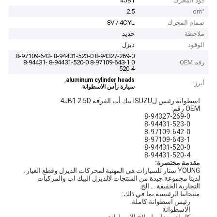
كود المحرك
4JB1
2.5
cm³
صمام المحرك
8V / 4CYL
ملاحظة
حديد
الوقود
ديزل
8-94327-269-0 8-94431-523-0 8-97109-642-
رقم OEM
0 8-97109-643-1 8-94431-520-0 8-94431-
520-4
,
aluminum cylinder heads
أبرز:
سيارة رأس الاسطوانة
اسطوانة رئيس لISUZU بيك أب الفرقة 4JB1 2.5D
OEM رقم:
8-94327-269-0
8-94431-523-0
8-97109-642-0
8-97109-643-1
8-94431-520-0
8-94431-520-4
مقدمة مختصرة:
YOUNG ستار للسيارات هي المهنية لمحركات الديزل وقطع الغيار،
لدينا مجموعة جيدة من المنتجات لالديزل البيك اب والمركبات
التجارية الخفيفة ... الخ.
منتجاتنا الرئيسية بما في ذلك:
رئيس اسطوانة كاملة.
الاسطوانة
كاملة معدات إصلاح الاسطوانة