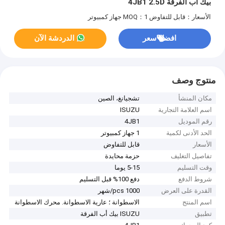
بيك أب الفرقة 4JB1 2.5D
الأسعار：قابل للتفاوض
MOQ：1 جهاز كمبيوتر
افضل سعر
الدردشة الآن
منتوج وصف
مكان المنشأ
تشجيانغ، الصين
اسم العلامة التجارية
ISUZU
رقم الموديل
4JB1
الحد الأدنى لكمية
1 جهاز كمبيوتر
الأسعار
قابل للتفاوض
تفاصيل التغليف
حزمة محايدة
وقت التسليم
5-15 يوما
شروط الدفع
دفع 100% قبل التسليم
القدرة على العرض
1000 pcs/شهر
اسم المنتج
الاسطوانة ؛ عارية الاسطوانة. محرك الاسطوانة
تطبيق
ISUZU بيك أب الفرقة