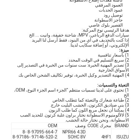
العمود المرفقي
عمود الحدبات
توصيل رود
حاجز الاسطوانة
القصير بلوك عاصي
هدفنا الرئيسي نوع المركبة:
سيارات الدفع الرباعي، MPV، شاحنة خفيفة، وانيت .... الخ
إذا كنت بالتجديف في أي من البنود، فقط أرسل لنا البريد
الإلكتروني، أو إضافة سكايب لدينا.
ميزة:
1) بأسعار تنافسية
2) سريع التسليم في الوقت المحدد
3) تصدير المهنية الخبرة: ست سنوات من الخبرة في التصدير إلى
الأسواق الخارجية
4) المهنية التصدير وكيل الخبرة، توفير تكاليف الشحن الخاص بك
التعبئة والتسميات:
1) تحتوي على لدينا تسميات منتظم "الجزء اسم الجزء النوع، OEM،
الخ
2) طباعة شعارك والتعبئة كما تتطلب الخاص
3) بني صناديق الكرتون، الخشب البليت خارج.
4) يمكننا أن نجعل مربع اللون كما طلب الزبون
5) لالألومنيوم الاسطوانة نختار براون علبة كرتون. للحديد الصب
الاسطوانة، ونحن نختار حالة الخشب.
BRAND
محرك CODE
وصف
OEM
8-97095-664-7 8-
NPR66 4.3D
97146-520-2 8-97186-
SOHC 8V
4HF1
ISUZU