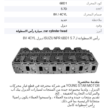
كود المحرك
6BD1
5.7D
cm³
صمام المحرك
8V / 4CYL
ملاحظة
حديد
وقود
ديزل
أبرز:
,
car cylinder head
سيارة رأس الاسطوانة
رأس الاسطوانة لـ ISUZU NPR 6BD1 5.7 ديزل 8V 4CYL
مقدمة مختصرة:
YOUNG STAR MOTOR هي شركة محترفة في قطع غيار محركات
الديزل ، ولدينا مجموعة جيدة من المنتجات لسيارات الديزل بيك آب
والمركبات التجارية الخفيفة ... إلخ.
تقديم منتجات جيدة وخدمة العملاء ، واسمحوا العملاء يكون راضيا!
منتجاتنا الرئيسية بما في ذلك:
رأس اسطوانة كامل