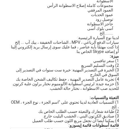
الاسطوانة
مجموعات كاملة إصلاح الاسطوانة الرأس
العمود المرفقي
عمود الحدبات
توصيل رود
حاجز الاسطوانة
آسى بلوك آسى
..........إلخ
لدينا نوع السيارة الرئيسية:
سيارات الدفع الرباعي ، MPV ، الشاحنات الخفيفة ، بيك آب .... إلخ
إذا كنت مهتمًا بأية عناصر ، فما عليك سوى إرسال بريد إلكتروني إلينا
أو إضافة Skype الخاص بنا.
ميزة:
1) سعر تنافسي
2) وقت التسليم السريع
3) الخبرة في التصدير المهنية: خبرة ست سنوات في التصدير إلى
السوق في الخارج
4) تجربة عامل التصدير المهنية ، حفظ تكاليف الشحن الخاصة بك
5) حزمة جيدة: لرئيس أسطوانة الألومنيوم نختار براون علبة كرتون.
للحديد صب الاسطوانة ، نختار حالة الخشب.
التعبئة والتسميات:
1) التسميات العادية لدينا تحتوي على "اسم الجزء ، نوع الجزء ، OEM
، إلخ.
2) طباعة شعارك والتعبئة حسب الطلب الخاص بك
3) صناديق الكرتون البني ، الخشب البليت خارج.
4) يمكننا أيضا أن نجعل مربع اللون حسب طلب العميل
قائمة أسطوانات قائمة إيسوزو: