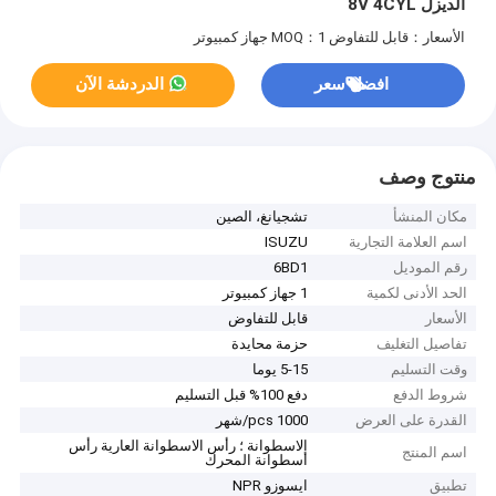
الديزل 8V 4CYL
الأسعار：قابل للتفاوض
MOQ：1 جهاز كمبيوتر
افضل سعر
الدردشة الآن
منتوج وصف
مكان المنشأ
تشجيانغ، الصين
اسم العلامة التجارية
ISUZU
رقم الموديل
6BD1
الحد الأدنى لكمية
1 جهاز كمبيوتر
الأسعار
قابل للتفاوض
تفاصيل التغليف
حزمة محايدة
وقت التسليم
5-15 يوما
شروط الدفع
دفع 100% قبل التسليم
القدرة على العرض
1000 pcs/شهر
الاسطوانة ؛ رأس الاسطوانة العارية رأس
اسم المنتج
أسطوانة المحرك
تطبيق
ايسوزو NPR