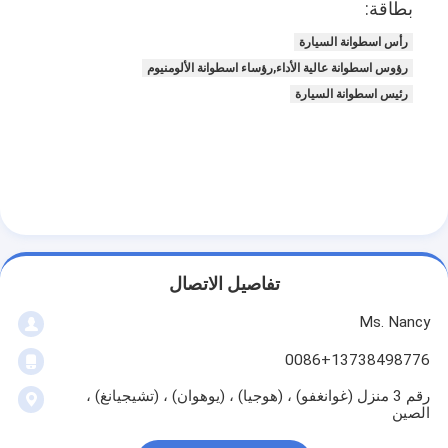
بطاقة:
حولنا
رأس اسطوانة السيارة
جولة في المصنع
رؤوس اسطوانة عالية الأداء,رؤساء اسطوانة الألومنيوم
رئيس اسطوانة السيارة
مراقبة الجودة
اتصل بنا
الدردشة الآن
تفاصيل الاتصال
محرك أسطوانة قالب
Ms. Nancy
كامل الاسطوانة
0086+13738498776
محرك الاسطوانة
رقم 3 منزل (غوانغفو) ، (هوجيا) ، (يوهوان) ، (تشيجيانغ) ،
الصين
محرك عمود