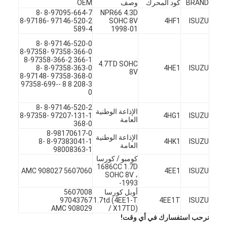
BRAND
كود المحرك
وصف
OEM
8-97095-664-7 8-
NPR66 4.3D
97146-520-2 8-97186-
SOHC 8V
4HF1
ISUZU
589-4
1998-01
8-97146-520-0 8-
97358-366-0 8-97358-
366-1 8-97358-366-2
4.7TD SOHC
8-97358-363-0 8-
4HE1
ISUZU
8V
97358-368-0 8-97148-
208-3 8 8 -97358-699-
0
8-97146-520-2 8-
الإذاعة الوطنية
97207-131-1 8-97358-
4HG1
ISUZU
العامة
368-0
8-98170617-0
الإذاعة الوطنية
8-97383041-1 8-
4HK1
ISUZU
العامة
98008363-1
كومبو / كورسا
1686CC 1.7D
المنزل
5607060 AMC 908027
4EE1
ISUZU
SOHC 8V ،
1993-
المنتجات
أوبل كورسا
5607008
97043767
1.7td (4EE1-T
4EE1T
ISUZU
AMC 908029
/ X17TD)
فيديوهات
نرحب استفسارك في أي وقت!