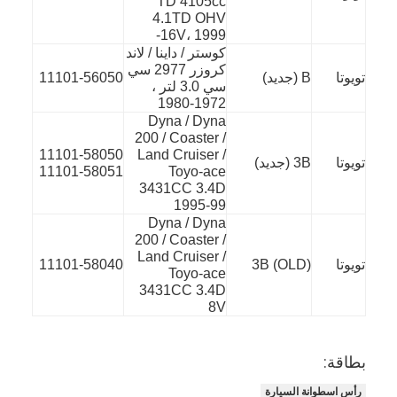
TD 4105cc
حولنا
4.1TD OHV
16V، 1999-
كوستر / داينا / لاند
جولة في المصنع
كروزر 2977 سي
تويوتا
B (جديد)
11101-56050
سي 3.0 لتر ،
مراقبة الجودة
1972-1980
Dyna / Dyna
اتصل بنا
200 / Coaster /
11101-58050
Land Cruiser /
تويوتا
3B (جديد)
11101-58051
Toyo-ace
الدردشة الآن
3431CC 3.4D
1995-99
Dyna / Dyna
200 / Coaster /
محرك أسطوانة قالب
Land Cruiser /
تويوتا
3B (OLD)
11101-58040
Toyo-ace
3431CC 3.4D
كامل الاسطوانة
8V
محرك الاسطوانة
بطاقة:
محرك عمود
رأس اسطوانة السيارة