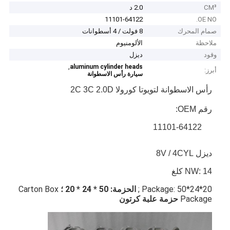
CM³
2.0 د
11101-64122
OE NO.
صمام المحرك
8 فولت / 4 أسطوانات
ملاحظة
الألومنيوم
وقود
ديزل
,
aluminum cylinder heads
أبرز:
سيارة رأس الاسطوانة
رأس الاسطوانة لتويوتا كورولا 2C 3C 2.0D
رقم OEM:
11101-64122
ديزل 8V / 4CYL
NW: 14 كلغ
Package: 50*24*20 ;
الحزمة: 50 * 24 * 20 ؛
Carton Box
Package
حزمة علبة كرتون