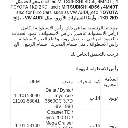
such as MITSUBISHI 4D56, 4M40T ;
4 محركات مثل
MITSUBISHI 4D56 ، 4M40T ؛
TOYOTA 1KD 2KD , and
also for Euro Cars, such as VW AUDI, ,etc
TOYOTA
1KD 2KD ، وأيضًا للسيارات الأورو ، مثل VW AUDI ، ، إلخ
منتجاتنا الرئيسية بما في ذلك: رأس الاسطوانة الكامل
(رأس الاسطوانة عاصي) ، رأس الاسطوانة ، عمود الحدبات
، العمود المرفقي ، توصيل رود ، وقطع الغيار لأسطوانة
رأس الاسطوانة ، مثل صمام المحرك ، صمام الربيع ... الخ
نرحب بالتحقيق الخاص بك!
رأس الاسطوانة لتويوتا:
العلامة
كود المحرك
وصف
OEM
التجارية
Delta / Dyna /
المنزل
1110158040
Toyo-Ace
تويوتا
14 ب
11101-58041
3660CC 3.7D
8V 1988-
المنتجات
Coaster TD /
Dyna 200 TD /
فيديوهات
Mega Cruiser
تويوتا
15 ب
11101-58100