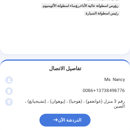
عمود الحدبات محرك
رؤوس اسطوانة عالية الأداء,رؤساء اسطوانة الألومنيوم
رئيس اسطوانة السيارة
المحرك توصيل رود
محرك الروك ذراع
سيارة صمامات المحرك
إصلاح رئيس اسطوانة
العمود المرفقي بكرة
تفاصيل الاتصال
Ms. Nancy
أسطوانة رأس حشية
0086+13738498776
توربوتشارجير السيارة
رقم 3 منزل (غوانغفو) ، (هوجيا) ، (يوهوان) ، (تشيجيانغ) ،
الصين
مضخة قيادة السيارة
سيارة محرك جزء
الدردشة الآن