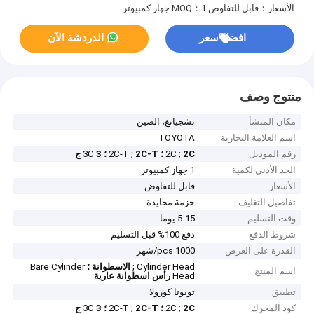
الأسعار：قابل للتفاوض
MOQ：1 جهاز كمبيوتر
افضل سعر
الدردشة الآن
منتوج وصف
مكان المنشأ
تشجيانغ، الصين
اسم العلامة التجارية
TOYOTA
رقم الموديل
2C ؛
2C ;
2C-T ؛
2C-T ;
3 ج
3C
الحد الأدنى لكمية
1 جهاز كمبيوتر
الأسعار
قابل للتفاوض
تفاصيل التغليف
حزمة محايدة
وقت التسليم
5-15 يوما
شروط الدفع
دفع 100% قبل التسليم
القدرة على العرض
1000 pcs/شهر
Cylinder Head ;
الاسطوانة ؛
Bare Cylinder
اسم المنتج
Head
رأس اسطوانة عارية
تطبيق
تويوتا كورولا
كود المحرك
2C ؛
2C ;
2C-T ؛
2C-T ;
3 ج
3C