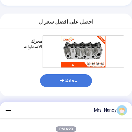
غماز صمام المحرك
احصل على افضل سعر ل
محرك
الاسطوانة
لتويوتا 2C 3C ؛
محادثة
المنتجات الموصى بها
Mrs. Nancy
6:23 PM