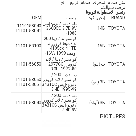
مثل صمام المحرك، صمام الربيع ... الخ
نرحب سؤالكم!
رئيس الاسطوانة لتويوتا:
BRAND
إنجين كود
وصف
OEM
دلتا / دينا / تويو-إيس
1110158040
3660CC 3.7D 8V
14B
TOYOTA
11101-58041
1988-
كوستر تد / دينا 200
تد / ميغا كروزر تد
11101-58100
15B
TOYOTA
4105cc 4.1TD
أوهف 16V، 1999-
كواستر / دينا / لاند
TOYOTA
ب (نيو)
كرويزر 2977CC
11101-56050
3.0L، 1972-80
دينا / دينا 200 /
كواستر / لاند كروزر
11101-58050
TOYOTA
3B (نيو)
/ تويو-إيس 3431CC
11101-58051
3.4D 1995-99
دينا / دينا 200 /
كواستر / لاند كروزر
TOYOTA
3B (أولد)
11101-58040
/ تويو-آيس 3431CC
3.4D 8V
PICTURES