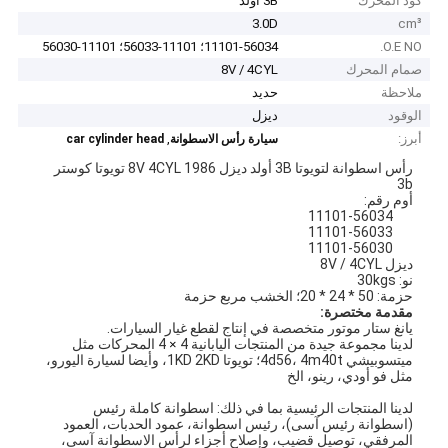
كود المحرك
3B أولد
3.0D
cm³
O.E NO.
11101-56034؛ 11101-56033؛ 11101-56030
صمام المحرك
8V / 4CYL
ملاحظة
حديد
الوقود
ديزل
أبرز:
,
سيارة رأس الاسطوانة
car cylinder head
رأس اسطوانة لتويوتا 3B أولد ديزل 8V 4CYL 1986 تويوتا كوستر
3b
أوم رقم:
11101-56034
11101-56033
11101-56030
ديزل 8V / 4CYL
نو: 30kgs
حزمة: 50 * 24 * 20؛ الخشب مربع حزمة
مقدمة مختصرة:
يانغ ستار موتور متخصصة في إنتاج لقطع غيار السيارات.
لدينا مجموعة جيدة من المنتجات اليابانية 4
4 المحركات مثل
×
ميتسوبيشي 4d56، 4m40t؛
تويوتا 1KD 2KD، وأيضا لسيارة اليورو،
مثل فو أودي، رينو، الخ
لدينا المنتجات الرئيسية بما في ذلك: اسطوانة كاملة رئيس
(اسطوانة رئيس آسى)، رئيس اسطوانة، عمود الحدبات، العمود
المرفقي، توصيل قضيب، وإصلاح أجزاء لرأس الاسطوانة آسى،