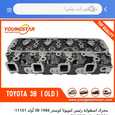
محرك اسطوانة رئيس لتويوتا كوستر 1986 3B أولد 11101-