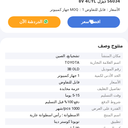
56034 ديزل 8V 4CYL
الأسعار：قابل للتفاوض
MOQ：1 جهاز كمبيوتر
افضل سعر
الدردشة الآن
منتوج وصف
مكان المنشأ
تشجيانغ، الصين
اسم العلامة التجارية
TOYOTA
رقم الموديل
3B OLD
الحد الأدنى لكمية
1 جهاز كمبيوتر
الأسعار
قابل للتفاوض
تفاصيل التغليف
حزمة محايدة
وقت التسليم
5-15 يوما
شروط الدفع
دفع 100% قبل التسليم
القدرة على العرض
1000 pcs/شهر
اسم المنتج
الاسطوانة ؛ رأس اسطوانة عارية
تطبيق
تويوتا كوستر دينا