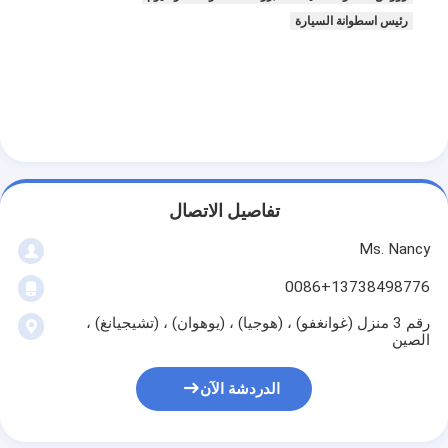
عمود الحدبات محرك
رئيس اسطوانة السيارة
المحرك توصيل رود
محرك الروك ذراع
سيارة صمامات المحرك
إصلاح رئيس اسطوانة
تفاصيل الاتصال
العمود المرفقي بكرة
Ms. Nancy
أسطوانة رأس حشية
0086+13738498776
توربوتشارجير السيارة
رقم 3 منزل (غوانغفو) ، (هوجيا) ، (يوهوان) ، (تشيجيانغ) ،
الصين
مضخة قيادة السيارة
الدردشة الآن
سيارة محرك جزء