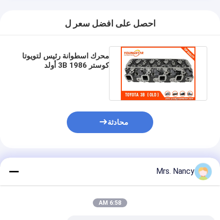
غماز صمام المحرك
احصل على افضل سعر ل
محرك اسطوانة رئيس لتويوتا
كوستر 1986 3B أولد
11101-56034 ديزل 8V
4CYL
محادثة
المنتجات الموصى بها
Mrs. Nancy
6:58 AM