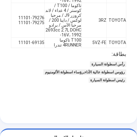
16V، 1992-
تاكوما / T100 /
حولنا
كوستر / 4 عداء / لاند
كروزر J9 / مرحبا
11101-79276
جولة في المصنع
TOYOTA
3RZ
لوكس / داينا 200 /
11101-79275
مرحبا الآس / برادو
2693cc 2.7L DOHC
مراقبة الجودة
16V، 1992-
T100 تاكوما
11101-69135
5VZ-FE
TOYOTA
4RUNNER تندرا
اتصل بنا
بطاقة:
الدردشة الآن
رأس اسطوانة السيارة
رؤوس اسطوانة عالية الأداء,رؤساء اسطوانة الألومنيوم
رئيس اسطوانة السيارة
محرك أسطوانة قالب
كامل الاسطوانة
محرك الاسطوانة
محرك عمود