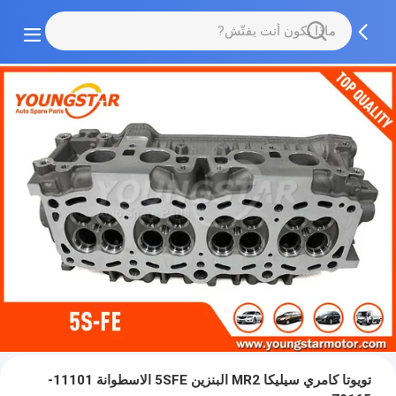
تويوتا كامري سيليكا MR2 البنزين 5SFE الاسطوانة 11101-