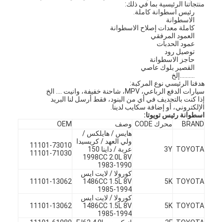
منتجاتنا الرئيسية بما في ذلك:
رئيس اسطوانة كاملة.
الاسطوانة
كاملة معدات إصلاح الاسطوانة
العمود المرفقي
عمود الحدبات
توصيل رود
حاجز الاسطوانة
القصير بلوك عاصي
..........إلخ
هدفنا الرئيسي نوع المركبة:
سيارات الدفع الرباعي، MPV، شاحنة خفيفة، وانيت .... الخ
إذا كنت بالتجديف في أي من البنود، فقط أرسل لنا البريد
الإلكتروني، أو إضافة سكايب لدينا.
اسطوانة رئيس تويوتا:
BRAND
محرك CODE
وصف
OEM
هايس / هايلكس /
ولي العهد / كريسيدا
11101-73010
TOYOTA
3Y
عربة / داينا 150
11101-71030
1998CC 2.0L 8V
1983-1990
كورولا / لايت ايس
11101-13062
1486CC 1.5L 8V
5K
TOYOTA
1985-1994
كورولا / لايت ايس
11101-13062
1486CC 1.5L 8V
5K
TOYOTA
1985-1994