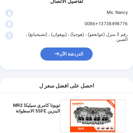
تفاصيل الاتصال
عمود الحدبات محرك
Ms. Nancy
المحرك توصيل رود
0086+13738498776
محرك الروك ذراع
رقم 3 منزل (غوانغفو) ، (هوجيا) ، (يوهوان) ، (تشيجيانغ) ،
الصين
سيارة صمامات المحرك
الدردشة الآن
إصلاح رئيس اسطوانة
العمود المرفقي بكرة
أسطوانة رأس حشية
احصل على افضل سعر ل
توربوتشارجير السيارة
تويوتا كامري سيليكا MR2
مضخة قيادة السيارة
البنزين 5SFE الاسطوانة
11101-79165
سيارة محرك جزء