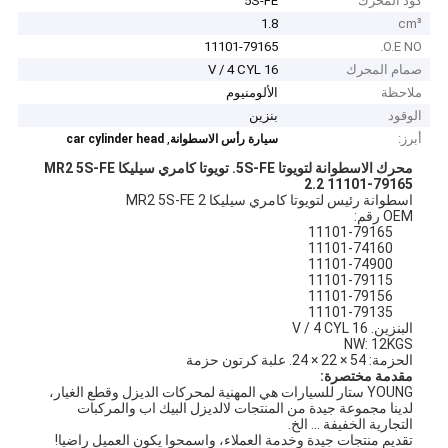
كود المحرك
5S-FE
1.8
cm³
11101-79165
O.E NO.
صمام المحرك
16 V / 4 CYL
ملاحظة
الألومنيوم
الوقود
بنزين
أبرز:
,
سيارة رأس الاسطوانة
car cylinder head
محرك الاسطوانة لتويوتا 5S-FE.
تويوتا كامري سيليكا MR2 5S-FE
2.2 11101-79165
اسطوانة رئيس لتويوتا كامري سيليكا MR2 5S-FE 2
OEM رقم:
11101-79165
11101-74160
11101-74900
11101-79115
11101-79156
11101-79135
البنزين. 16 V / 4 CYL
NW: 12KGS
الحزمة: 54 × 22 × 24. علبة كرتون حزمة
مقدمة مختصرة:
YOUNG ستار للسيارات هي المهنية لمحركات الديزل وقطع الغيار،
لدينا مجموعة جيدة من المنتجات لالديزل البيك اب والمركبات
التجارية الخفيفة ... الخ.
تقديم منتجات جيدة وخدمة العملاء، واسمحوا يكون العميل راضيا!