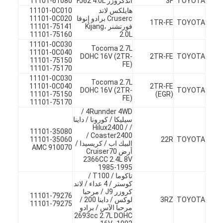
TOYOTA
3F
اندكروزر FJ62 4.0L
11101-61080
هايلكس لاند
11101-0C010
Cruserc برادو إنوفا
11101-0C020
1TR-FE
TOYOTA
فورتشنر Kijang،
11101-75141
11101-75160
2.0L
11101-0C030
Tocoma 2.7L
11101-0C040
DOHC 16V (2TR-
2TR-FE
TOYOTA
11101-75150
FE)
11101-75170
11101-0C030
Tocoma 2.7L
11101-0C040
2TR-FE
DOHC 16V (2TR-
TOYOTA
11101-75150
(EGR)
FE)
11101-75170
4Runnder 4WD /
سيليكا / كورونا / داينا
/ Hilux2400 /
11101-35080
Coaster2400 /
11101-35060
22R
TOYOTA
البيك اب / كريسيدا /
AMC 910070
أرض Cruiser70
2366CC 2.4L 8V
المنزل
1985-1995
تاكوما / T100 /
كوستر / 4 عداء / لاند
المنتجات
كروزر J9 / مرحبا
11101-79276
TOYOTA
3RZ
لوكس / داينا 200 /
11101-79275
مرحبا الآس / برادو
فيديوهات
2693cc 2.7L DOHC