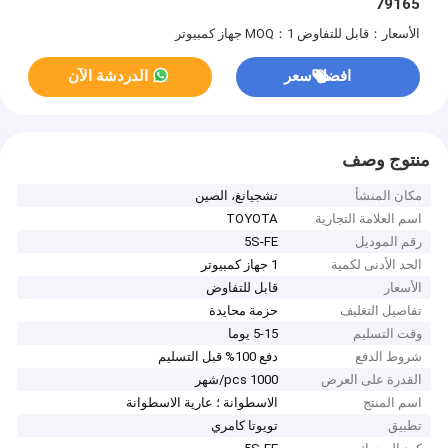
79165
الأسعار：قابل للتفاوض
MOQ：1 جهاز كمبيوتر
افضل سعر
الدردشة الآن
منتوج وصف
مكان المنشأ
تشجيانغ، الصين
اسم العلامة التجارية
TOYOTA
رقم الموديل
5S-FE
الحد الأدنى لكمية
1 جهاز كمبيوتر
الأسعار
قابل للتفاوض
تفاصيل التغليف
حزمة محايدة
وقت التسليم
5-15 يوما
شروط الدفع
دفع 100% قبل التسليم
القدرة على العرض
1000 pcs/شهر
اسم المنتج
الاسطوانة ؛ عارية الاسطوانة
تطبيق
تويوتا كامري